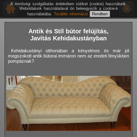
A minőségi szolgáltatás érdekében sütiket (cookie) használunk.
Weboldalunk használatával ön beleegyezik a cookie-k
használatába.
További információ
Antik és Stíl bútor felújítás,
Javítás Kehidakustányban
Kehidakustányi otthonában a kényelmes és már jól
megszokott antik bútorai immáron nem az eredeti fényükben
pompáznak?