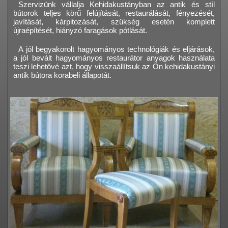
Szervizünk vállalja Kehidakustányban az antik és stíl
bútorok teljes körű felújítását, restaurálását, fényezését,
javítását, kárpitozását, szükség esetén komplett
újraépítését, hiányzó faragások pótlását.
A jól begyakorolt hagyományos technológiák és eljárások,
a jól bevált hagyományos restaurátor anyagok használata
teszi lehetővé azt, hogy visszaállítsuk az Ön kehidakustányi
antik bútora korabeli állapotát.