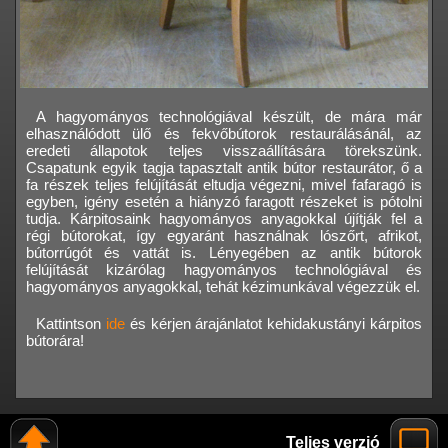
A hagyományos technológiával készült, de mára már
elhasználódott ülő és fekvőbútorok restaurálásánál, az
eredeti állapotok teljes visszaállítására törekszünk.
Csapatunk egyik tagja tapasztalt antik bútor restaurátor, ő a
fa részek teljes felújítását eltudja végezni, mivel fafaragó is
egyben, igény esetén a hiányzó faragott részeket is pótolni
tudja. Kárpitosaink hagyományos anyagokkal újítják fel a
régi bútorokat, így egyaránt használnak lószőrt, afrikot,
bútorrúgót és vattát is. Lényegében az antik bútorok
felújítását kizárólag hagyományos technológiával és
hagyományos anyagokkal, tehát kézimunkával végezzük el.
Kattintson
ide
és kérjen árajánlatot kehidakustányi kárpitos
bútorára!
Teljes verzió