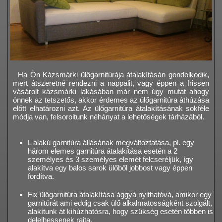
Ha Ön Kázsmárki ülőgarnitúrája átalakításán gondolkodik,
mert átszeretné rendezni a nappalit, vagy éppen a frissen
vásárolt kázsmárki lakásában már nem úgy mutat ahogy
önnek az tetszetős, akkor érdemes az ülőgarnitúra áthúzása
előtt elhatározni azt. Az ülőgarnitúra átalakításának sokféle
módja van, felsoroltunk néhányat a lehetőségek tárházából.
L alakú garnitúra állásának megváltoztatása, pl. egy
három elemes garnitúra átalakítása esetén a 2
személyes és 3 személyes elemét felcseréljük, így
alakítva egy balos sarok ülőből jobbost vagy éppen
fordítva.
Fix ülőgarnitúra átalakítása ággyá nyithatóvá, amikor egy
garnitúrát ami eddig csak ülő alkalmatosságként szolgált,
alakítunk át kihúzhatósra, hogy szükség esetén többen is
delelhessenek rajta.