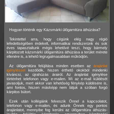
Hogyan történik egy Kázsmárki ülőgarnitúra áthúzása?
Tekintettel arra, hogy cégünk elég nagy régió
lefedettségében érdekelt, informatikai rendszerünk és sok
éves tapasztaltunk mégis lehetővé teszi, hogy bármely
kárpitozott kázsmárki ülőgarnitúra áthúzása a terület mérete
ellenére is, a lehető legrugalmasabban működjön.
Az ülőgarnitúra felújítása minden esetben az
árajánlat
igényléssel
kezdődik, hiszen érthető okokból mindenki
kíváncsi, az újrahúzás árairól. Az árajánlat igénylése
történhet telefonon vagy e-mailen. Mi az e-mail küldését
javasoljuk, mert akkor van lehetőség fénykép küldésére is,
ami fontos, hiszen másképp nem látjuk a szóban forgó
kárpitos bútort.
Ezek után kollégáink felveszik Önnel a kapcsolatot,
telefonon vagy e-mailen, és adunk Önnek egy pontos
árajánlatot, mennyibe fog kerülni az ülőgarnitúra áthúzás-