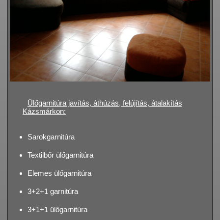
Ülőgarnitúra javítás, áthúzás, felújítás, átalakítás
Kázsmárkon:
Sarokgarnitúra
Textilbőr ülőgarnitúra
Elemes ülőgarnitúra
3+2+1 garnitúra
3+1+1 ülőgarnitúra