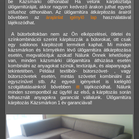
be Kázsmárki otthonába! Ha velünk kárpitoztatja
ülőgarnitúráját, akkor nagyon kedvező árakon juthat egyedi
stílushoz otthonában. Az ülőgarnitúra átkárpitozás árairól
bővebben az
árajánlat igénylő lap
használatával
tájékozódhat.
A bútorboltokban nem az Ön elképzelései, ötletei és
színkombinációi szerint kárpitozzák a bútorokat, ott csak
egy sablonos kárpitozott terméket kaphat. Mi minden
kázsmárkon és környékén lévő ülőgarnitúra átkárpitozása
esetén, megvalósítjuk azokat! Nálunk Önnek lehetősége
van, minden kázsmárki ülőgarnitúra áthúzása esetén
kombinálni az anyagokat színük, textúrájuk, és alapanyaguk
tekintetében. Például textilbőr- bútorszövet- , vagy
bútorszövetek esetén, mintás szövetet kombinálni az
egyszínűvel stb. Az egyedi igényeket is kielégítő
szolgáltatásainkról bővebben
itt
tájékozódhat. Nálunk
minden szempontból az ügyfél az első, a kárpitozás során
felhasznált anyagokra garanciát vállalunk. Ülőgarnitúra
kárpitozás Kázsmárkon 1 év garanciával!