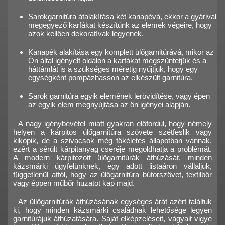
Sarokgarnitúra átalakítása két kanapévá, ekkor a gyárival
megegyező karfákat készítünk az elemek végeire, hogy
azok kellően dekoratívak legyenek.
Kanapék alakítása egy komplett ülőgarnitúrává, mikor az
Ön által igényelt oldalon a karfákat megszüntetjük és a
háttámlát is a szükséges méretig nyújtjuk, hogy egy
egységként pompázhasson az elkészült garnitúra.
Sarok garnitúra egyik elemének lerövidítése, vagy épen
az egyik elem megnyújtása az ön igényei alapján.
A nagy igénybevétel miatt gyakran előfordul, hogy némely
helyen a kárpitos ülőgarnitúra szövete szétfeslik vagy
kikopik, de a szivacsok még tökéletes állapotban vannak,
ezért a sérült kárpitanyag cseréje megoldhatja a problémát.
A modern kárpitozott ülőgarnitúrák áthúzását, minden
kázsmárki ügyfelünknek, egy adott listaáron vállaljuk,
függetlenül attól, hogy az ülőgarnitúra bútorszövet, textilbőr
vagy éppen műbőr huzatot kap majd.
Az üllőgarnitúrák áthúzásának egységes árát azért találtuk
ki, hogy minden kázsmárki családnak lehetősége legyen
garnitúrájuk áthúzatására. Saját elképzeléseit, vágyait vigye