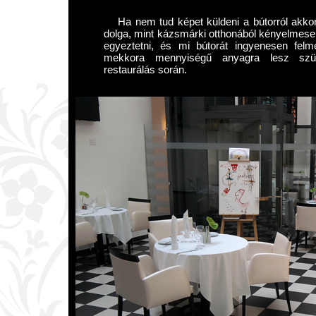
Ha nem tud képet küldeni a bútorról akk
dolga, mint kázsmárki otthonából kényelmesen 
egyeztetni, és mi bútorát ingyenesen felm
mekkora mennyiségű anyagra lesz szük
restaurálás során.