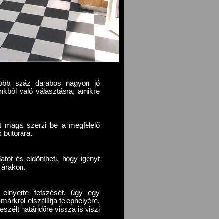
több száz darabos nagyon jó
nkból való választásra, amikre
t maga szerzi be a megfelelő
 bútorára.
tot és eldöntheti, hogy igényt
ő árakon.
elnyerte tetszését, úgy egy
rkról elszállítja telephelyére,
zélt határidőre vissza is viszi