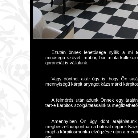
Ezután önnek lehetősége nyílik a mi 
minőségű szövet, műbőr, bőr minta kollekció
garanciát is vállalunk.
Vagy dönthet akár úgy is, hogy Ön sajá
mennyiségű kárpit anyagot kázsmárki kárpitos
A felmérés után adunk Önnek egy árajánla
tart-e kárpitos szolgáltatásainkra megfizethet
Amennyiben Ön úgy dönt árajánlatunk 
megbeszélt időpontban a bútorát cégünk Kázsmá
majd a kárpitosmunka elvégzése után a megbes
azt.