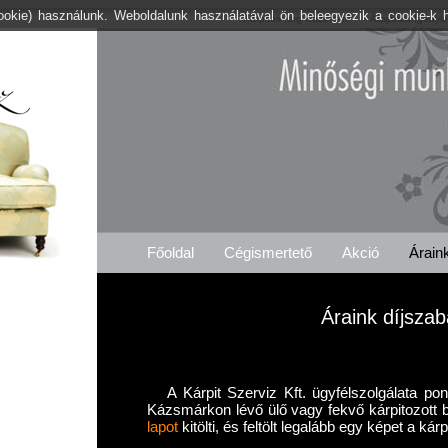
cookie) használunk. Weboldalunk használatával ön beleegyezik a cookie-k 
Kárpitos .org Kázsmárk
Árajánlat Igényl
Főoldal
Cégismertető
Akció
Árain
Áraink díjsza
A Kárpit Szerviz Kft. ügyfélszolgálata po
Kázsmárkon lévő ülő vagy fekvő kárpitozott 
lapot
kitölti, és feltölt legalább egy képet a kár