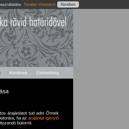
használatába.
További információ
és
Kázsmárki Szolgáltatásaink
Elérhetőségeink
k
Kérdések
Elérhetőség
bása
ntos árajánlatot tud adni Önnek
bútorára, ha az
árajánlat igénylő
pitozandó bútorról.