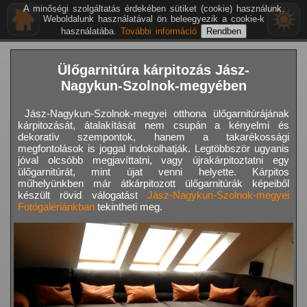
A minőségi szolgáltatás érdekében sütiket (cookie) használunk.
Weboldalunk használatával ön beleegyezik a cookie-k
használatába.
További információ
Ülőgarnitúra kárpitozás Jász-
Nagykun-Szolnok-megyében
Jász-Nagykun-Szolnok-megyei otthona ülőgarnitúrájának
kárpitozását, átalakítását nem csupán a kényelmi és
dekoratív szempontok, hanem a takarékossági
megfontolások is joggal indokolhatják. Legtöbbször ugyanis
jóval olcsóbb megjavíttatni, vagy újrakárpitoztatni egy
ülőgarnitúrát, mint újat venni helyette. Kárpitos
műhelyünkben már átkárpitozott ülőgarnitúrák képeiből
készült rövid válogatást
Jász-Nagykun-Szolnok-megyei
Fotógalériánkban
tekintheti meg.