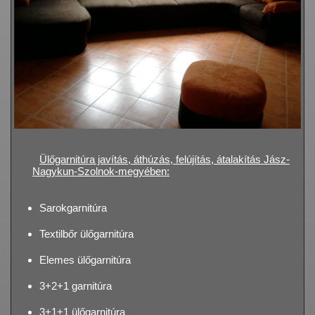
Ülőgarnitúra javítás, áthúzás, felújítás, átalakítás Jász-
Nagykun-Szolnok-megyében:
Sarokgarnitúra
Textilbőr ülőgarnitúra
Elemes ülőgarnitúra
3+2+1 garnitúra
3+1+1 ülőgarnitúra