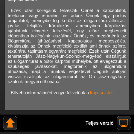
Ezek után kollégáink felveszik Önnel a kapcsolatot,
telefonon vagy e-mailen, és adunk Önnek egy pontos
árajánlatot, mennyibe fog kerülni az ülőgarnitúra áthúzás-
javítás- felújítás- kárpitozás- amennyiben kárpitozási
ajánlatunk elnyerte tetszését, egy előre megbeszélt
időpontban kollégáink kiszállnak Önhöz, és megtörténik az
ülőgarnitúra áthúzásával kapcsolatos megbeszélés,
kiválasztja az Önnek megfelelő textíliát ami önnek színre,
textúrára, tapintásra egyaránt megfelelő. Ezek után Cégünk
teherautóján Jász-Nagykun-Szolnok-megyéből elszállítjuk
az ülőgarnitúrát a bútor kárpitos műhelybe, ott elvégezzük a
szükséges javításokat, megtörténik az ülőgarnitúra
áthúzása, majd a munkák végeztével Cégünk autóján
vissza szállítjuk az ülőgarnitúrát az Ön jász-nagykun-
szolnok-megyei otthonába.
Bővebb információért vegye fel velünk a
kapcsolatot
!
Teljes verzió