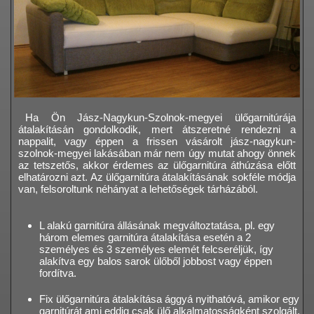
Ha Ön Jász-Nagykun-Szolnok-megyei ülőgarnitúrája
átalakításán gondolkodik, mert átszeretné rendezni a
nappalit, vagy éppen a frissen vásárolt jász-nagykun-
szolnok-megyei lakásában már nem úgy mutat ahogy önnek
az tetszetős, akkor érdemes az ülőgarnitúra áthúzása előtt
elhatározni azt. Az ülőgarnitúra átalakításának sokféle módja
van, felsoroltunk néhányat a lehetőségek tárházából.
L alakú garnitúra állásának megváltoztatása, pl. egy
három elemes garnitúra átalakítása esetén a 2
személyes és 3 személyes elemét felcseréljük, így
alakítva egy balos sarok ülőből jobbost vagy éppen
fordítva.
Fix ülőgarnitúra átalakítása ággyá nyithatóvá, amikor egy
garnitúrát ami eddig csak ülő alkalmatosságként szolgált,