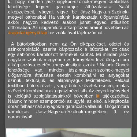
ki, hogy minden jász-nagykun-szolnok-megyei családnak
lehetősége legyen garnitúrájuk áthúzatására. Saját
elképzeléseit, vágyait vigye be Jász-Nagykun-Szolnok-
megyei otthonába! Ha velünk kárpitoztatja ülőgarnitúráját,
akkor nagyon kedvező árakon juthat egyedi stílushoz
otthonában. Az ülőgarnitúra átkárpitozás árairól bővebben az
árajánlat igénylő lap
használatával tájékozódhat.
A bútorboltokban nem az Ön elképzelései, ötletei és
színkombinációi szerint kárpitozzák a bútorokat, ott csak
egy sablonos kárpitozott terméket kaphat. Mi minden jász-
nagykun-szolnok-megyében és környékén lévő ülőgarnitúra
átkárpitozása esetén, megvalósítjuk azokat! Nálunk Önnek
lehetősége van, minden jász-nagykun-szolnok-megyei
ülőgarnitúra áthúzása esetén kombinálni az anyagokat
színük, textúrájuk, és alapanyaguk tekintetében. Például
textilbőr- bútorszövet- , vagy bútorszövetek esetén, mintás
szövetet kombinálni az egyszínűvel stb. Az egyedi igényeket
is kielégítő szolgáltatásainkról bővebben
itt
tájékozódhat.
Nálunk minden szempontból az ügyfél az első, a kárpitozás
során felhasznált anyagokra garanciát vállalunk. Ülőgarnitúra
kárpitozás Jász-Nagykun-Szolnok-megyében 1 év
garanciával!