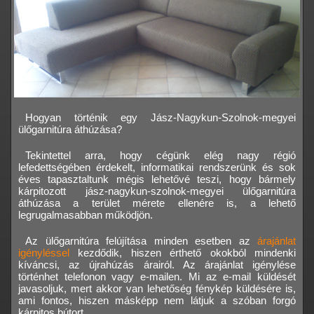
Hogyan történik egy Jász-Nagykun-Szolnok-megyei
ülőgarnitúra áthúzása?
Tekintettel arra, hogy cégünk elég nagy régió
lefedettségében érdekelt, informatikai rendszerünk és sok
éves tapasztaltunk mégis lehetővé teszi, hogy bármely
kárpitozott jász-nagykun-szolnok-megyei ülőgarnitúra
áthúzása a terület mérete ellenére is, a lehető
legrugalmasabban működjön.
Az ülőgarnitúra felújítása minden esetben az
árajánlat
igényléssel
kezdődik, hiszen érthető okokból mindenki
kíváncsi, az újrahúzás árairól. Az árajánlat igénylése
történhet telefonon vagy e-mailen. Mi az e-mail küldését
javasoljuk, mert akkor van lehetőség fénykép küldésére is,
ami fontos, hiszen másképp nem látjuk a szóban forgó
kárpitos bútort.