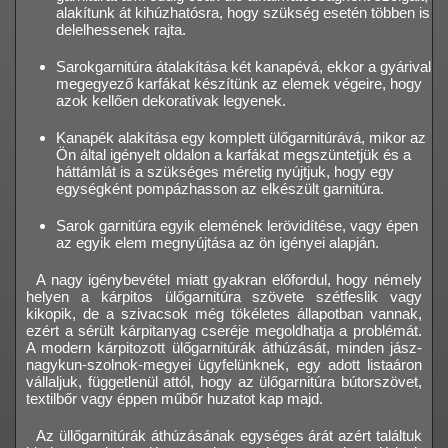
alakítunk át kihúzhatósra, hogy szükség esetén többen is
delelhessenek rajta.
Sarokgarnitúra átalakítása két kanapévá, ekkor a gyárival
megegyező karfákat készítünk az elemek végeire, hogy
azok kellően dekoratívak legyenek.
Kanapék alakítása egy komplett ülőgarnitúrává, mikor az
Ön által igényelt oldalon a karfákat megszüntetjük és a
háttámlát is a szükséges méretig nyújtjuk, hogy egy
egységként pompázhasson az elkészült garnitúra.
Sarok garnitúra egyik elemének lerövidítése, vagy épen
az egyik elem megnyújtása az ön igényei alapján.
A nagy igénybevétel miatt gyakran előfordul, hogy némely
helyen a kárpitos ülőgarnitúra szövete szétfeslik vagy
kikopik, de a szivacsok még tökéletes állapotban vannak,
ezért a sérült kárpitanyag cseréje megoldhatja a problémát.
A modern kárpitozott ülőgarnitúrák áthúzását, minden jász-
nagykun-szolnok-megyei ügyfelünknek, egy adott listaáron
vállaljuk, függetlenül attól, hogy az ülőgarnitúra bútorszövet,
textilbőr vagy éppen műbőr huzatot kap majd.
Az üllőgarnitúrák áthúzásának egységes árát azért találtuk