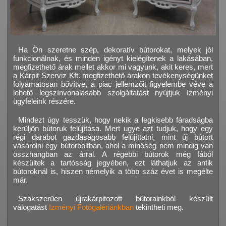
Ha Ön szeretne szép, dekoratív bútorokat, melyek jól
funkcionálnak, és minden igényt kielégítenek a lakásában,
megfizethető árak mellet akkor mi vagyunk, akit keres, mert
a Kárpit Szerviz Kft. megfizethető árakon tevékenységünket
folyamatosan bővítve, a piac jellemzőit figyelembe véve a
lehető legszínvonalasabb szolgáltatást nyújtjuk Izményi
ügyfeleink részére.
Mindezt úgy tesszük, hogy nekik a legkisebb fáradságba
kerüljön bútoruk felújítása. Mert ugye azt tudjuk, hogy egy
régi darabot gazdaságosabb felújíttatni, mint új bútort
vásárolni egy bútorboltban, ahol a minőség nem mindig van
összhangban az árral. A régebbi bútorok még fából
készültek a tartósság jegyében, ezt láthatjuk az antik
bútoroknál is, hiszen némelyik a több száz évet is megélte
már.
Szakszerűen újrakárpitozott bútorainkból készült
válogatást
Izményi Fotógalériánkban
tekintheti meg.