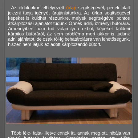
Az oldalunkon elhelyezett
űrlap
segítségévél, pecek alatt
jelezni tudja igényét árajánlatunkra. Az űrlap segítségével
képeket is küldhet részünkre, melyek segítségével pontos
átkárpitozási ajánlatot tudunk Önnek adni, izményi bútorára.
Amennyiben nem tud valamilyen okból, képeket küldeni
kárpitos bútoráról, az sem probléma mert akkor is tudunk
adni ajánlatot, de csak tól-ig behatárolásra van lehetőségünk,
hiszen nem látjuk az adott kárpitozandó bútort.
Több féle- fajta- illetve ennek itt, annak meg ott, hibája van