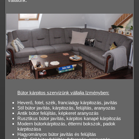
vállalunk.
Bútor kárpitos szervizünk vállalja Izményben:
Heverő, fotel, szék, franciaágy kárpitozás, javítás
Stíl bútor javítás, kárpitozás, felújítás, aranyozás
Antik bútor felújítás, képkeret aranyozás
Rusztikus bútor javítás, kárpitos kanapé kárpitozás
Modern bútorkárpitozás, éttermi bokszok, padok
kárpitozása
Hagyományos bútor javítás és felújítás