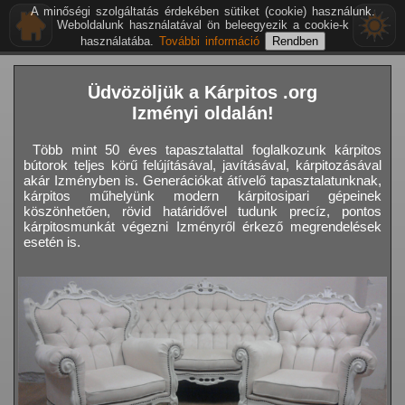
A minőségi szolgáltatás érdekében sütiket (cookie) használunk.
Weboldalunk használatával ön beleegyezik a cookie-k
használatába.
További információ
Üdvözöljük a Kárpitos .org
Izményi oldalán!
Több mint 50 éves tapasztalattal foglalkozunk kárpitos
bútorok teljes körű felújításával, javításával, kárpitozásával
akár Izményben is. Generációkat átívelő tapasztalatunknak,
kárpitos műhelyünk modern kárpitosipari gépeinek
köszönhetően, rövid határidővel tudunk precíz, pontos
kárpitosmunkát végezni Izményről érkező megrendelések
esetén is.