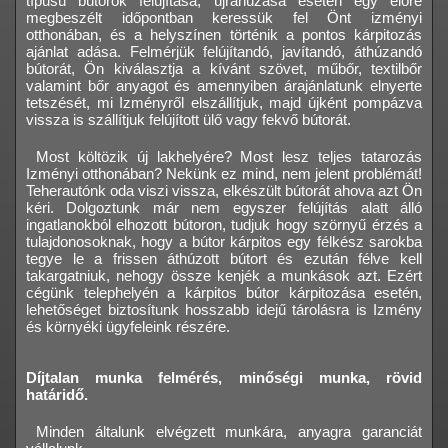
típusú bútorok felújítása, újrahúzása esetén egy előre
megbeszélt időpontban keressük fel Önt izményi
otthonában, és a helyszínen történik a pontos kárpitozás
ajánlat adása. Felmérjük felújítandó, javítandó, áthúzandó
bútorát, Ön kiválasztja a kívánt szövet, műbőr, textilbőr
valamint bőr anyagot és amennyiben árajánlatunk elnyerte
tetszését, mi Izményről elszállítjuk, majd újként pompázva
vissza is szállítjuk felújított ülő vagy fekvő bútorát.
Most költözik új lakhelyére? Most lesz teljes tatarozás
Izményi otthonában? Nekünk ez mind, nem jelent problémát!
Teherautónk oda viszi vissza, elkészült bútorát ahova azt Ön
kéri. Dolgoztunk már nem egyszer felújítás alatt álló
ingatlanokból elhozott bútoron, tudjuk hogy szörnyű érzés a
tulajdonosoknak, hogy a bútor kárpitos egy félkész sarokba
tegye le a frissen áthúzott bútort és ezután félve kell
takargatniuk, nehogy össze kenjék a munkások azt. Ezért
cégünk telephelyén a kárpitos bútor kárpitozása esetén,
lehetőséget biztosítunk hosszabb idejű tárolásra is Izmény
és környéki ügyfeleink részére.
Díjtalan munka felmérés, minőségi munka, rövid
határidő.
Minden általunk elvégzett munkára, anyagra garanciát