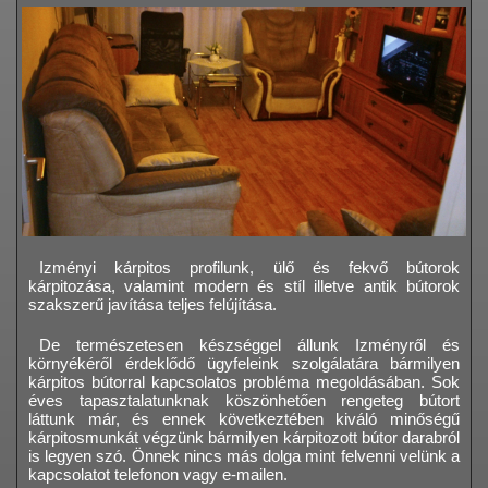
Izményi kárpitos profilunk, ülő és fekvő bútorok
kárpitozása, valamint modern és stíl illetve antik bútorok
szakszerű javítása teljes felújítása.
De természetesen készséggel állunk Izményről és
környékéről érdeklődő ügyfeleink szolgálatára bármilyen
kárpitos bútorral kapcsolatos probléma megoldásában. Sok
éves tapasztalatunknak köszönhetően rengeteg bútort
láttunk már, és ennek következtében kiváló minőségű
kárpitosmunkát végzünk bármilyen kárpitozott bútor darabról
is legyen szó. Önnek nincs más dolga mint felvenni velünk a
kapcsolatot telefonon vagy e-mailen.