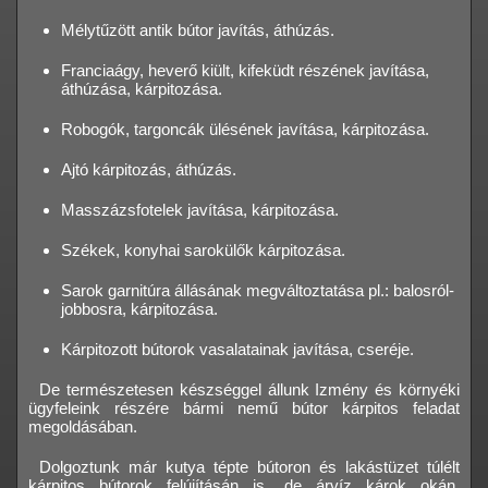
Mélytűzött antik bútor javítás, áthúzás.
Franciaágy, heverő kiült, kifeküdt részének javítása,
áthúzása, kárpitozása.
Robogók, targoncák ülésének javítása, kárpitozása.
Ajtó kárpitozás, áthúzás.
Masszázsfotelek javítása, kárpitozása.
Székek, konyhai sarokülők kárpitozása.
Sarok garnitúra állásának megváltoztatása pl.: balosról-
jobbosra, kárpitozása.
Kárpitozott bútorok vasalatainak javítása, cseréje.
De természetesen készséggel állunk Izmény és környéki
ügyfeleink részére bármi nemű bútor kárpitos feladat
megoldásában.
Dolgoztunk már kutya tépte bútoron és lakástüzet túlélt
kárpitos bútorok felújításán is, de árvíz károk okán,