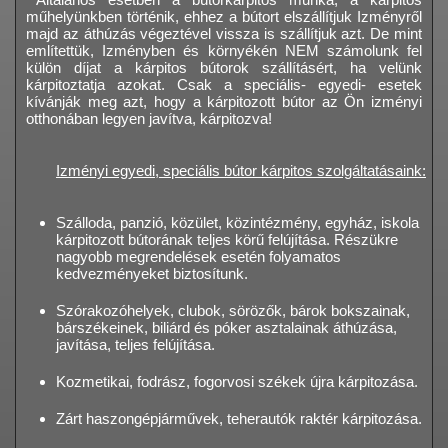
műhelyünkben történik, ehhez a bútort elszállítjuk Izményről
majd az áthúzás végeztével vissza is szállítjuk azt. De mint
említettük, Izményben és környékén NEM számolunk fel
külön díjat a kárpitos bútorok szállításért, ha velünk
kárpitoztatja azokat. Csak a speciális- egyedi- esetek
kívánják meg azt, hogy a kárpitozott bútor az Ön izményi
otthonában legyen javítva, kárpitozva!
Izményi egyedi, speciális bútor kárpitos szolgáltatásaink:
Szálloda, panzió, közület, közintézmény, egyház, iskola
kárpitozott bútorának teljes körű felújítása. Részükre
nagyobb megrendelések esetén folyamatos
kedvezményeket biztosítunk.
Szórakozóhelyek, clubok, sörözők, bárok bokszainak,
bárszékeinek, biliárd és póker asztalainak áthúzása,
javítása, teljes felújítása.
Kozmetikai, fodrász, fogorvosi székek újra kárpitozása.
Zárt haszongépjárművek, teherautók raktér kárpitozása.