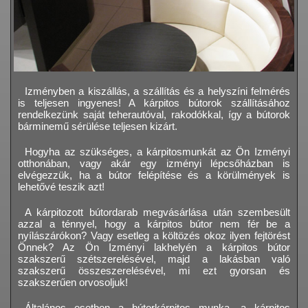
Izményben a kiszállás, a szállítás és a helyszíni felmérés
is teljesen ingyenes! A kárpitos bútorok szállításához
rendelkezünk saját teherautóval, rakodókkal, így a bútorok
bárminemű sérülése teljesen kizárt.
Hogyha az szükséges, a kárpitosmunkát az Ön Izményi
otthonában, vagy akár egy izményi lépcsőházban is
elvégezzük, ha a bútor felépítése és a körülmények is
lehetővé teszik azt!
A kárpitozott bútordarab megvásárlása után szembesült
azzal a ténnyel, hogy a kárpitos bútor nem fér be a
nyílászárókon? Vagy esetleg a költözés okoz ilyen fejtörést
Önnek? Az Ön Izményi lakhelyén a kárpitos bútor
szakszerű szétszerelésével, majd a lakásban való
szakszerű összeszerelésével, mi ezt gyorsan és
szakszerűen orvosoljuk!
Általános esetben a bútorkárpitos munka, a kárpitos