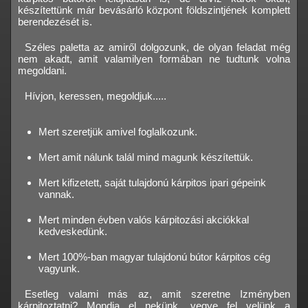
készítettünk már bevásárló központ földszintjének komplett
berendezését is.
Széles paletta az amiről dolgozunk, de olyan feladat még
nem akadt, amit valamilyen formában ne tudtunk volna
megoldani.
Hívjon, keressen, megoldjuk.....
Mert szeretjük amivel foglalkozunk.
Mert amit nálunk talál mind magunk készítettük.
Mert kifizetett, saját tulajdonú kárpitos ipari gépeink
vannak.
Mert minden évben valós kárpitozási akciókkal
kedveskedünk.
Mert 100%-ban magyar tulajdonú bútor kárpitos cég
vagyunk.
Esetleg valami más az, amit szeretne Izményben
kárpitoztatni? Mondja el nekünk, vegye fel velünk a