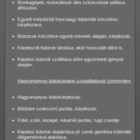
Munkagépek, motorülések ülés szivacsának pótlása,
áthúzása.
Egyedi mélytűzött franciaágy fejtámlák készítése,
kárpitozása.
Matracok készítése egyedi méretek alapján, kárpitozás.
Kárpitozott bútorok tárolása, akár hosszabb időre is.
Kárpitos bútorok szállítása előre egyeztetett igények
alapján.
Hagyományos bútorkárpitos szolgáltatások Izményben:
Hagyományos bútorkárpitozás.
Bőrbútor szakszerű javítás, kárpitozás.
Fotel, szék, kanapé, rekamié javítás, rugó cseréje.
Kárpitos bútorok átalakítása pl: sarok garnitúra különálló
ülőgarnitúrává alakítása.