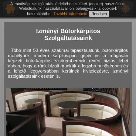
A minőségi szolgáltatás érdekében sütiket (cookie) használunk.
Weboldalunk használatával ön beleegyezik a cookie-k
használatába.
További információ
Izményi Bútorkárpitos
Szolgáltatásaink
Több mint 50 éves szakmai tapasztalatunk, bútorkárpitos
műhelyünk modern kárpitosipari gépei és a magasan
képzett bútorkárpitos szakembereink révén biztos lehet
abban, hogy a ránk bízott munkák a legjobb minőségben és
a lehető leggyorsabban kerülnek kivitelezésre, izményi
szolgáltatásaink esetén is.