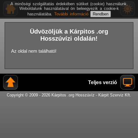
A minőségi szolgáltatás érdekében sütiket (cookie) használunk.
Weboldalunk használatával ön beleegyezik a cookie-k
használatába.
További információ
Üdvözöljük a Kárpitos .org
Hosszúvízi oldalán!
Az oldal nem található!
Teljes verzió
Copyright © 2009 - 2026 Kárpitos .org Hosszúvíz - Kárpit Szerviz Kft.