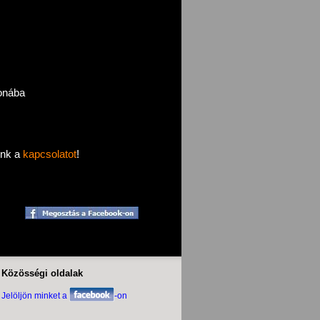
honába
ünk a
kapcsolatot
!
Közösségi oldalak
Jelöljön minket a
-on