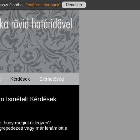
használatába.
További információ
s
Hosszúvízi Szolgáltatásaink
Elérhetőségeink
k
Kérdések
Elérhetőség
an Ismételt Kérdések
tó, hogy megint új legyen?
repedezett vagy már lehámlott a