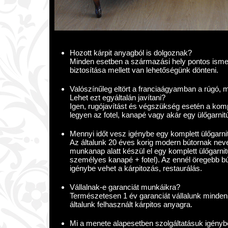
Hozott kárpit anyagból is dolgoznak?
Minden esetben a származási hely pontos isme
biztosítása mellett van lehetőségünk dönteni.
Valószínűleg eltört a franciaágyamban a rúgó, m
Lehet ezt egyáltalán javítani?
Igen, rugójavítást és végszükség esetén a komple
legyen az fotel, kanapé vagy akár egy ülőgarnit
Mennyi időt vesz igénybe egy komplett ülőgarni
Az általunk 20 éves korig modern bútornak neve
munkanap alatt készül el egy komplett ülőgarn
személyes kanapé + fotel). Az ennél öregebb b
igénybe vehet a kárpitozás, restaurálás.
Vállalnak-e garanciát munkáikra?
Természetesen 1 év garanciát vállalunk minden 
általunk felhasznált kárpitos anyagra.
Mi a menete alapesetben szolgáltatásuk igény