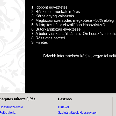
Időpont egyeztetés
Részletes munkafelmérés
Kárpit anyag választás
Megbízási szerződés megkötése +50% előleg
A kárpitos bútor elszállítása Hosszúvízről
Bútorkárpitozás elvégzése
A bútor vissza szállítása az Ön hosszúvízi ott
Részletes átvétel
Fizetés
Bővebb információért kérjük, vegye fel vel
Kárpitos bútorfelújítás
Hasznos
Hosszúvízi Akció
Hírlevél
Fotógaléria
Szolgáltatások Hosszúvízen