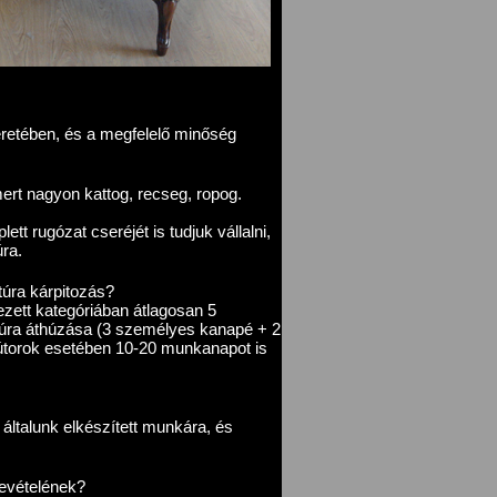
retében, és a megfelelő minőség
ert nagyon kattog, recseg, ropog.
tt rugózat cseréjét is tudjuk vállalni,
úra.
túra kárpitozás?
zett kategóriában átlagosan 5
itúra áthúzása (3 személyes kanapé + 2
útorok esetében 10-20 munkanapot is
általunk elkészített munkára, és
bevételének?