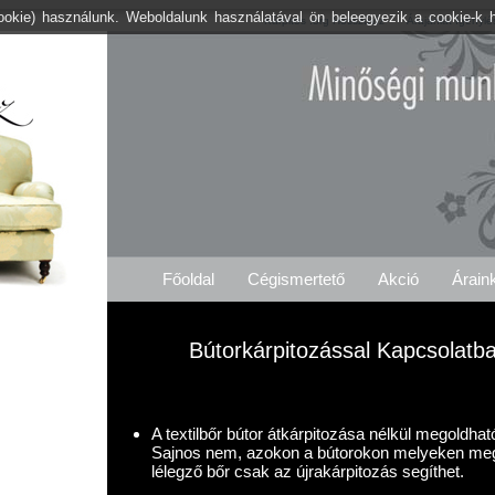
cookie) használunk. Weboldalunk használatával ön beleegyezik a cookie-k 
Kárpitos .org Hosszúvíz
Árajánlat Igénylé
Főoldal
Cégismertető
Akció
Árain
Bútorkárpitozással Kapcsolatb
A textilbőr bútor átkárpitozása nélkül megoldha
Sajnos nem, azokon a bútorokon melyeken meg
lélegző bőr csak az újrakárpitozás segíthet.