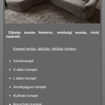
Díjtalan munka felmérés, minőségi munka, rövid
határidő.
Kanapé javítás, áthúzás, felújítás Honton:
Sarokkanapé
U alakú kanapé
L alakú kanapé
Vendégágyas kanapé
Nyitható kanapé
Ágyazható kanapé