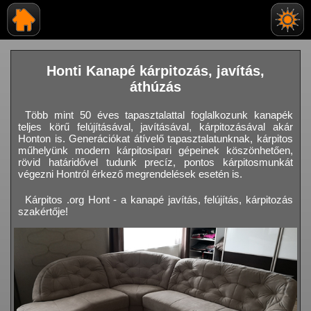
Honti Kanapé kárpitozás, javítás,
áthúzás
Több mint 50 éves tapasztalattal foglalkozunk kanapék
teljes körű felújításával, javításával, kárpitozásával akár
Honton is. Generációkat átívelő tapasztalatunknak, kárpitos
műhelyünk modern kárpitosipari gépeinek köszönhetően,
rövid határidővel tudunk precíz, pontos kárpitosmunkát
végezni Hontról érkező megrendelések esetén is.
Kárpitos .org Hont - a kanapé javítás, felújítás, kárpitozás
szakértője!