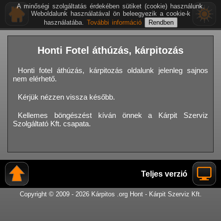
A minőségi szolgáltatás érdekében sütiket (cookie) használunk.
Weboldalunk használatával ön beleegyezik a cookie-k
használatába.
További információ
Honti Fotel áthúzás, kárpitozás
Honti fotel áthúzás, kárpitozás oldalunk jelenleg sajnos
nem elérhető.
Kérjük nézzen vissza később.
Kellemes böngészést kíván önnek a Kárpit Szerviz
Szolgáltató Kft. csapata.
Teljes verzió
Copyright © 2009 - 2026 Kárpitos .org Hont - Kárpit Szerviz Kft.