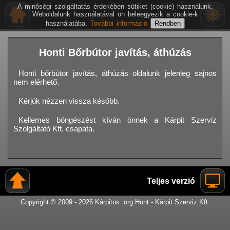
A minőségi szolgáltatás érdekében sütiket (cookie) használunk.
Weboldalunk használatával ön beleegyezik a cookie-k
használatába.
További információ
Honti Bőrbútor javítás, áthúzás
Honti bőrbútor javítás, áthúzás oldalunk jelenleg sajnos
nem elérhető.
Kérjük nézzen vissza később.
Kellemes böngészést kíván önnek a Kárpit Szerviz
Szolgáltató Kft. csapata.
Teljes verzió
Copyright © 2009 - 2026 Kárpitos .org Hont - Kárpit Szerviz Kft.