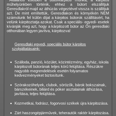
műhelyünkben történik, ehhez a bútort elszállítjuk
Geresdlakról majd az áthúzás végeztével vissza is szállítjuk
azt. De mint említettük, Geresdlakon és környékén NEM
számolunk fel külön díjat a kárpitos bútorok szállításért, ha
velünk kárpitoztatja azokat. Csak a speciális- egyedi- esetek
kívánják meg azt, hogy a kárpitozott bútor az Ön geresdlaki
otthonában legyen javítva, kárpitozva!
Geresdlaki egyedi, speciális bútor kárpitos
szolgáltatásaink:
Szálloda, panzió, közület, közintézmény, egyház, iskola
kárpitozott bútorának teljes körű felújítása. Részükre
nagyobb megrendelések esetén folyamatos
kedvezményeket biztosítunk.
Szórakozóhelyek, clubok, sörözők, bárok bokszainak,
bárszékeinek, biliárd és póker asztalainak áthúzása,
javítása, teljes felújítása.
Kozmetikai, fodrász, fogorvosi székek újra kárpitozása.
Zárt haszongépjárművek, teherautók raktér kárpitozása.