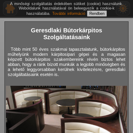
A minőségi szolgáltatás érdekében sütiket (cookie) használunk.
Weboldalunk használatával ön beleegyezik a cookie-k
használatába.
További információ
Geresdlaki Bútorkárpitos
Szolgáltatásaink
Több mint 50 éves szakmai tapasztalatunk, bútorkárpitos
műhelyünk modern kárpitosipari gépei és a magasan
képzett bútorkárpitos szakembereink révén biztos lehet
abban, hogy a ránk bízott munkák a legjobb minőségben és
a lehető leggyorsabban kerülnek kivitelezésre, geresdlaki
szolgáltatásaink esetén is.