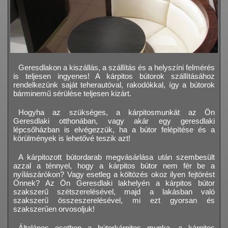
Geresdlakon a kiszállás, a szállítás és a helyszíni felmérés
is teljesen ingyenes! A kárpitos bútorok szállításához
rendelkezünk saját teherautóval, rakodókkal, így a bútorok
bárminemű sérülése teljesen kizárt.
Hogyha az szükséges, a kárpitosmunkát az Ön
Geresdlaki otthonában, vagy akár egy geresdlaki
lépcsőházban is elvégezzük, ha a bútor felépítése és a
körülmények is lehetővé teszik azt!
A kárpitozott bútordarab megvásárlása után szembesült
azzal a ténnyel, hogy a kárpitos bútor nem fér be a
nyílászárókon? Vagy esetleg a költözés okoz ilyen fejtörést
Önnek? Az Ön Geresdlaki lakhelyén a kárpitos bútor
szakszerű szétszerelésével, majd a lakásban való
szakszerű összeszerelésével, mi ezt gyorsan és
szakszerűen orvosoljuk!
Általános esetben a bútorkárpitos munka, a kárpitos