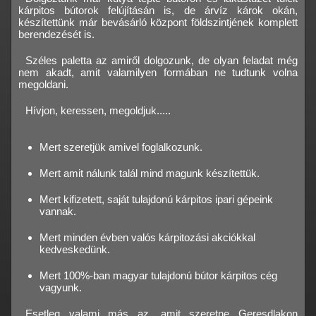
kárpitos bútorok felújításán is, de árvíz károk okán,
készítettünk már bevásárló központ földszintjének komplett
berendezését is.
Széles paletta az amiről dolgozunk, de olyan feladat még
nem akadt, amit valamilyen formában ne tudtunk volna
megoldani.
Hívjon, keressen, megoldjuk.....
Mert szeretjük amivel foglalkozunk.
Mert amit nálunk talál mind magunk készítettük.
Mert kifizetett, saját tulajdonú kárpitos ipari gépeink
vannak.
Mert minden évben valós kárpitozási akciókkal
kedveskedünk.
Mert 100%-ban magyar tulajdonú bútor kárpitos cég
vagyunk.
Esetleg valami más az, amit szeretne Geresdlakon