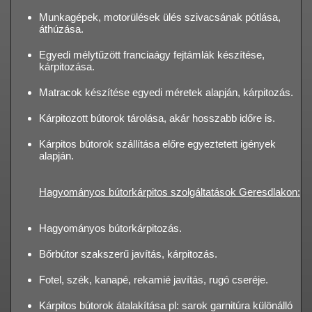
Munkagépek, motorülések ülés szivacsának pótlása,
áthúzása.
Egyedi mélytűzött franciaágy fejtámlák készítése,
kárpitozása.
Matracok készítése egyedi méretek alapján, kárpitozás.
Kárpitozott bútorok tárolása, akár hosszabb időre is.
Kárpitos bútorok szállítása előre egyeztetett igények
alapján.
Hagyományos bútorkárpitos szolgáltatások Geresdlakon:
Hagyományos bútorkárpitozás.
Bőrbútor szakszerű javítás, kárpitozás.
Fotel, szék, kanapé, rekamié javítás, rugó cseréje.
Kárpitos bútorok átalakítása pl: sarok garnitúra különálló