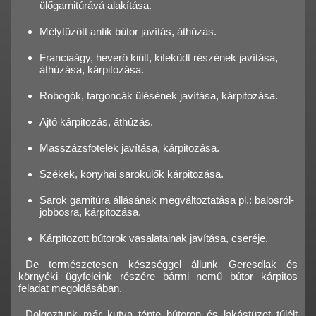
ülőgarnitúrává alakítása.
Mélytűzött antik bútor javítás, áthúzás.
Franciaágy, heverő kiült, kifeküdt részének javítása,
áthúzása, kárpitozása.
Robogók, targoncák ülésének javítása, kárpitozása.
Ajtó kárpitozás, áthúzás.
Masszázsfotelek javítása, kárpitozása.
Székek, konyhai sarokülők kárpitozása.
Sarok garnitúra állásának megváltoztatása pl.: balosról-
jobbosra, kárpitozása.
Kárpitozott bútorok vasalatainak javítása, cseréje.
De természetesen készséggel állunk Geresdlak és
környéki ügyfeleink részére bármi nemű bútor kárpitos
feladat megoldásában.
Dolgoztunk már kutya tépte bútoron és lakástüzet túlélt