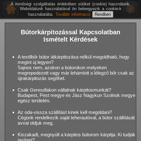
A minőségi szolgáltatás érdekében sütiket (cookie) használunk.
Weboldalunk használatával ön beleegyezik a cookie-k
használatába.
További információ
Bútorkárpitozással Kapcsolatban
Ismételt Kérdések
A textilbőr bútor átkárpitozása nélkül megoldható, hogy
megint új legyen?
Sajnos nem, azokon a bútorokon melyeken
megrepedezett vagy már lehámlott a lélegző bőr csak az
újrakárpitozás segíthet.
Csak Geresdlakon vállalnak kárpitosmunkát?
Budapest, Pest megye és Jász Nagykun Szolnok megye
egész területén.
Az oda-vissza szállítást kinek kell megoldani?
Cégünk rendelkezik saját teherautóval, a bútor szállítását
avval oldjuk meg.
Kiszakadt, megnyúlt a kárpitos bútorom kárpitja. Ki tudják
javítani?