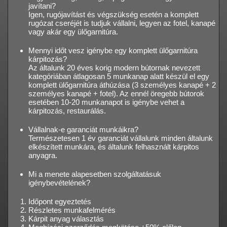
javítani?
Igen, rugójavítást és végszükség esetén a komplett
rugózat cseréjét is tudjuk vállalni, legyen az fotel, kanapé
vagy akár egy ülőgarnitúra.
Mennyi időt vesz igénybe egy komplett ülőgarnitúra
kárpitozás?
Az általunk 20 éves korig modern bútornak nevezett
kategóriában átlagosan 5 munkanap alatt készül el egy
komplett ülőgarnitúra áthúzása (3 személyes kanapé + 2
személyes kanapé + fotel). Az ennél öregebb bútorok
esetében 10-20 munkanapot is igénybe vehet a
kárpitozás, restaurálás.
Vállalnak-e garanciát munkáikra?
Természetesen 1 év garanciát vállalunk minden általunk
elkészített munkára, és általunk felhasznált kárpitos
anyagra.
Mi a menete alapesetben szolgáltatásuk
igénybevételének?
Időpont egyeztetés
Részletes munkafelmérés
Kárpit anyag választás