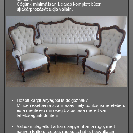
Cégünk minimálisan 1 darab komplett bútor
újrakárpitozását tudja vállalni.
Hozott kárpit anyagból is dolgoznak?
Minden esetben a származási hely pontos ismeretében,
és a megfelelő minőség biztosítása mellett van
lehetőségünk dönteni.
Valószínűleg eltört a franciaágyamban a rúgó, mert
nagyon kattog, recseg, ropog. Lehet ezt egyáltalán