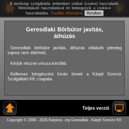
A minőségi szolgáltatás érdekében sütiket (cookie) használunk.
Weboldalunk használatával ön beleegyezik a cookie-k
használatába.
További információ
Geresdlaki Bőrbútor javítás,
áthúzás
Geresdlaki bőrbútor javítás, áthúzás oldalunk jelenleg
sajnos nem elérhető.
Kérjük nézzen vissza később.
Kellemes böngészést kíván önnek a Kárpit Szerviz
Szolgáltató Kft. csapata.
Teljes verzió
Copyright © 2009 - 2026 Kárpitos .org Geresdlak - Kárpit Szerviz Kft.