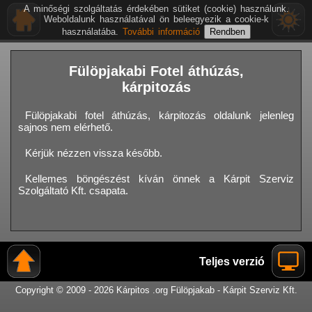
A minőségi szolgáltatás érdekében sütiket (cookie) használunk.
Weboldalunk használatával ön beleegyezik a cookie-k
használatába.
További információ
Fülöpjakabi Fotel áthúzás,
kárpitozás
Fülöpjakabi fotel áthúzás, kárpitozás oldalunk jelenleg
sajnos nem elérhető.
Kérjük nézzen vissza később.
Kellemes böngészést kíván önnek a Kárpit Szerviz
Szolgáltató Kft. csapata.
Teljes verzió
Copyright © 2009 - 2026 Kárpitos .org Fülöpjakab - Kárpit Szerviz Kft.