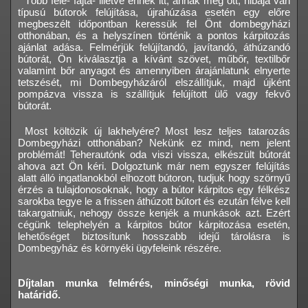
Több féle- fajta- illetve ennek itt, annak meg ott, hibája van
típusú bútorok felújítása, újrahúzása esetén egy előre
megbeszélt időpontban keressük fel Önt dombegyházi
otthonában, és a helyszínen történik a pontos kárpitozás
ajánlat adása. Felmérjük felújítandó, javítandó, áthúzandó
bútorát, Ön kiválasztja a kívánt szövet, műbőr, textilbőr
valamint bőr anyagot és amennyiben árajánlatunk elnyerte
tetszését, mi Dombegyházáról elszállítjuk, majd újként
pompázva vissza is szállítjuk felújított ülő vagy fekvő
bútorát.
Most költözik új lakhelyére? Most lesz teljes tatarozás
Dombegyházi otthonában? Nekünk ez mind, nem jelent
problémát! Teherautónk oda viszi vissza, elkészült bútorát
ahova azt Ön kéri. Dolgoztunk már nem egyszer felújítás
alatt álló ingatlanokból elhozott bútoron, tudjuk hogy szörnyű
érzés a tulajdonosoknak, hogy a bútor kárpitos egy félkész
sarokba tegye le a frissen áthúzott bútort és ezután félve kell
takargatniuk, nehogy össze kenjék a munkások azt. Ezért
cégünk telephelyén a kárpitos bútor kárpitozása esetén,
lehetőséget biztosítunk hosszabb idejű tárolásra is
Dombegyház és környéki ügyfeleink részére.
Díjtalan munka felmérés, minőségi munka, rövid
határidő.