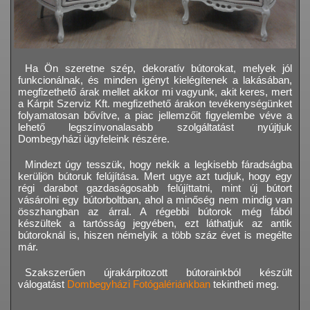
Ha Ön szeretne szép, dekoratív bútorokat, melyek jól
funkcionálnak, és minden igényt kielégítenek a lakásában,
megfizethető árak mellet akkor mi vagyunk, akit keres, mert
a Kárpit Szerviz Kft. megfizethető árakon tevékenységünket
folyamatosan bővítve, a piac jellemzőit figyelembe véve a
lehető legszínvonalasabb szolgáltatást nyújtjuk
Dombegyházi ügyfeleink részére.
Mindezt úgy tesszük, hogy nekik a legkisebb fáradságba
kerüljön bútoruk felújítása. Mert ugye azt tudjuk, hogy egy
régi darabot gazdaságosabb felújíttatni, mint új bútort
vásárolni egy bútorboltban, ahol a minőség nem mindig van
összhangban az árral. A régebbi bútorok még fából
készültek a tartósság jegyében, ezt láthatjuk az antik
bútoroknál is, hiszen némelyik a több száz évet is megélte
már.
Szakszerűen újrakárpitozott bútorainkból készült
válogatást
Dombegyházi Fotógalériánkban
tekintheti meg.