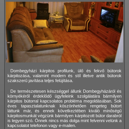
Dombegyházi kárpitos profilunk, ülő és fekvő bútorok
kárpitozása, valamint modern és stíl illetve antik bútorok
szakszerű javítása teljes felújítása.
De természetesen készséggel állunk Dombegyházáról és
környékéről érdeklődő ügyfeleink szolgálatára bármilyen
kárpitos bútorral kapcsolatos probléma megoldásában. Sok
éves tapasztalatunknak köszönhetően rengeteg bútort
láttunk már, és ennek következtében kiváló minőségű
kárpitosmunkát végzünk bármilyen kárpitozott bútor darabról
is legyen szó. Önnek nincs más dolga mint felvenni velünk a
kapcsolatot telefonon vagy e-mailen.