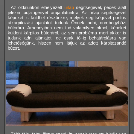
Az oldalunkon elhelyezett
űrlap
segítségévél, pecek alatt
jelezni tudja igényét árajánlatunkra. Az űrlap segítségével
képeket is küldhet részünkre, melyek segítségével pontos
átkárpitozási ajánlatot tudunk Önnek adni, dombegyházi
bútorára. Amennyiben nem tud valamilyen okból, képeket
küldeni kárpitos bútoráról, az sem probléma mert akkor is
tudunk adni ajánlatot, de csak tól-ig behatárolásra van
lehetőségünk, hiszen nem látjuk az adott kárpitozandó
bútort.