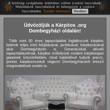
A minőségi szolgáltatás érdekében sütiket (cookie) használunk.
Weboldalunk használatával ön beleegyezik a cookie-k
használatába.
További információ
Üdvözöljük a Kárpitos .org
Dombegyházi oldalán!
Több mint 50 éves tapasztalattal foglalkozunk kárpitos
bútorok teljes körű felújításával, javításával, kárpitozásával
akár Dombegyházán is. Generációkat átívelő
tapasztalatunknak, kárpitos műhelyünk modern kárpitosipari
gépeinek köszönhetően, rövid határidővel tudunk precíz,
pontos kárpitosmunkát végezni Dombegyházáról érkező
megrendelések esetén is.