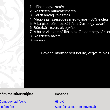
Időpont egyeztetés
Részletes munkafelmérés
Kárpit anyag választás
Megbízási szerződés megkötése +50% előleg
A kárpitos bútor elszállítása Dombegyházáról
Bútorkárpitozás elvégzése
A bútor vissza szállítása az Ön dombegyházi o
Részletes átvétel
Fizetés
Bővebb információért kérjük, vegye fel vel
Kárpitos bútorfelújítás
Hasznos
Dombegyházi Akció
Hírlevél
Fotógaléria
Szolgáltatások Dombegyházán