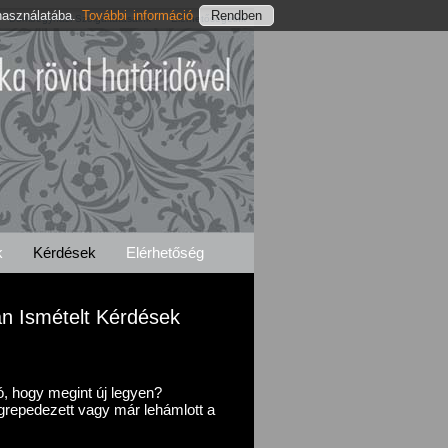
használatába.
További információ
Dombegyházi Szolgáltatásaink
Elérhetőségeink
k
Kérdések
Elérhetőség
an Ismételt Kérdések
tó, hogy megint új legyen?
repedezett vagy már lehámlott a