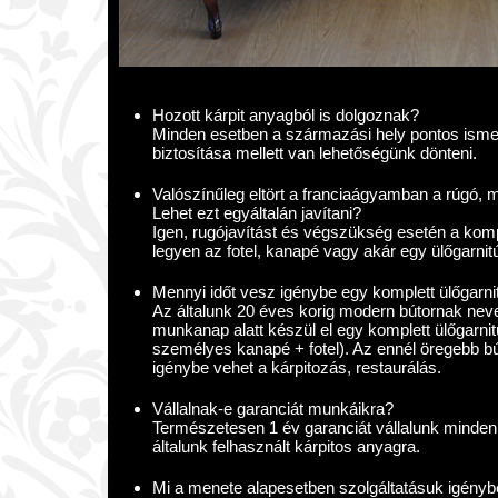
Hozott kárpit anyagból is dolgoznak?
Minden esetben a származási hely pontos isme
biztosítása mellett van lehetőségünk dönteni.
Valószínűleg eltört a franciaágyamban a rúgó, m
Lehet ezt egyáltalán javítani?
Igen, rugójavítást és végszükség esetén a komple
legyen az fotel, kanapé vagy akár egy ülőgarnit
Mennyi időt vesz igénybe egy komplett ülőgarni
Az általunk 20 éves korig modern bútornak neve
munkanap alatt készül el egy komplett ülőgarn
személyes kanapé + fotel). Az ennél öregebb b
igénybe vehet a kárpitozás, restaurálás.
Vállalnak-e garanciát munkáikra?
Természetesen 1 év garanciát vállalunk minden 
általunk felhasznált kárpitos anyagra.
Mi a menete alapesetben szolgáltatásuk igény