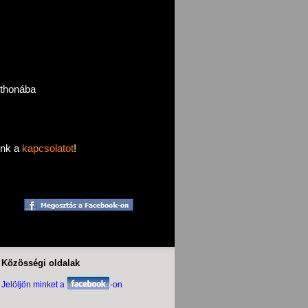
tthonába
ünk a
kapcsolatot
!
Közösségi oldalak
Jelöljön minket a
-on