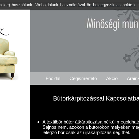
cookie) használunk. Weboldalunk használatával ön beleegyezik a cookie-k 
Kárpitos .org Dombegyház
Árajánlat Igénylés
Főoldal
Cégismertető
Akció
Árain
Bútorkárpitozással Kapcsolatb
A textilbőr bútor átkárpitozása nélkül megoldha
Sajnos nem, azokon a bútorokon melyeken meg
lélegző bőr csak az újrakárpitozás segíthet.