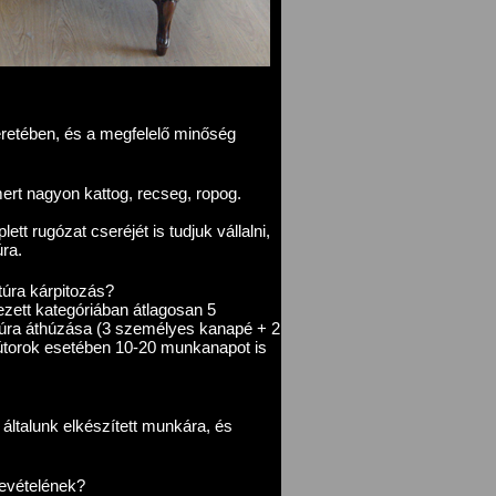
retében, és a megfelelő minőség
ert nagyon kattog, recseg, ropog.
tt rugózat cseréjét is tudjuk vállalni,
úra.
túra kárpitozás?
zett kategóriában átlagosan 5
itúra áthúzása (3 személyes kanapé + 2
útorok esetében 10-20 munkanapot is
általunk elkészített munkára, és
bevételének?