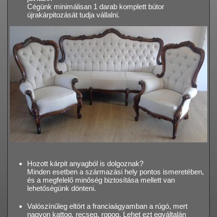
Cégünk minimálisan 1 darab komplett bútor
újrakárpitozását tudja vállalni.
Hozott kárpit anyagból is dolgoznak?
Minden esetben a származási hely pontos ismeretében,
és a megfelelő minőség biztosítása mellett van
lehetőségünk dönteni.
Valószínűleg eltört a franciaágyamban a rúgó, mert
nagyon kattog, recseg, ropog. Lehet ezt egyáltalán