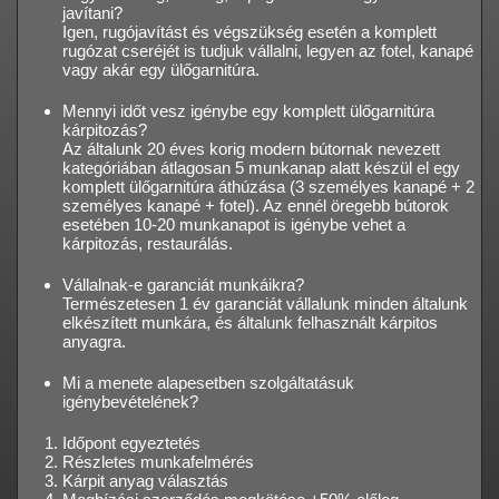
javítani?
Igen, rugójavítást és végszükség esetén a komplett
rugózat cseréjét is tudjuk vállalni, legyen az fotel, kanapé
vagy akár egy ülőgarnitúra.
Mennyi időt vesz igénybe egy komplett ülőgarnitúra
kárpitozás?
Az általunk 20 éves korig modern bútornak nevezett
kategóriában átlagosan 5 munkanap alatt készül el egy
komplett ülőgarnitúra áthúzása (3 személyes kanapé + 2
személyes kanapé + fotel). Az ennél öregebb bútorok
esetében 10-20 munkanapot is igénybe vehet a
kárpitozás, restaurálás.
Vállalnak-e garanciát munkáikra?
Természetesen 1 év garanciát vállalunk minden általunk
elkészített munkára, és általunk felhasznált kárpitos
anyagra.
Mi a menete alapesetben szolgáltatásuk
igénybevételének?
Időpont egyeztetés
Részletes munkafelmérés
Kárpit anyag választás