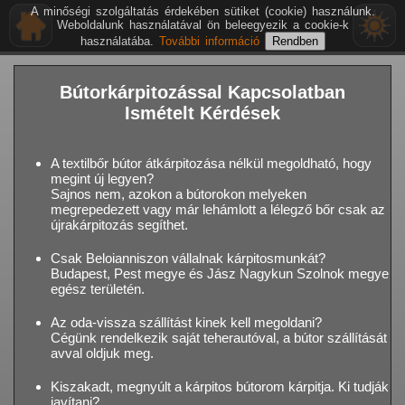
A minőségi szolgáltatás érdekében sütiket (cookie) használunk.
Weboldalunk használatával ön beleegyezik a cookie-k
használatába.
További információ
Bútorkárpitozással Kapcsolatban
Ismételt Kérdések
A textilbőr bútor átkárpitozása nélkül megoldható, hogy
megint új legyen?
Sajnos nem, azokon a bútorokon melyeken
megrepedezett vagy már lehámlott a lélegző bőr csak az
újrakárpitozás segíthet.
Csak Beloianniszon vállalnak kárpitosmunkát?
Budapest, Pest megye és Jász Nagykun Szolnok megye
egész területén.
Az oda-vissza szállítást kinek kell megoldani?
Cégünk rendelkezik saját teherautóval, a bútor szállítását
avval oldjuk meg.
Kiszakadt, megnyúlt a kárpitos bútorom kárpitja. Ki tudják
javítani?