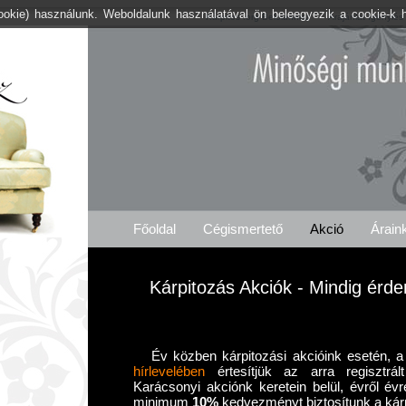
cookie) használunk. Weboldalunk használatával ön beleegyezik a cookie-k 
Kárpitos .org Beloiannisz
Árajánlat Igénylés
Főoldal
Cégismertető
Akció
Árain
Kárpitozás Akciók - Mindig érd
Év közben kárpitozási akcióink esetén, a 
hírlevelében
értesítjük az arra regisztrált
Karácsonyi akciónk keretein belül, évről évr
minimum
10%
kedvezményt biztosítunk a kár