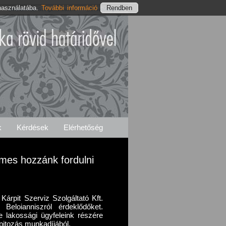
használatába.
További információ
Beloianniszi Szolgáltatásaink
Elérhetőségeink
k
Kérdések
Elérhetőség
emes hozzánk fordulni
Kárpit Szerviz Szolgáltató Kft.
 Beloianniszról érdeklődőket.
e lakossági ügyfeleink részére
pitozás munkadíjából.