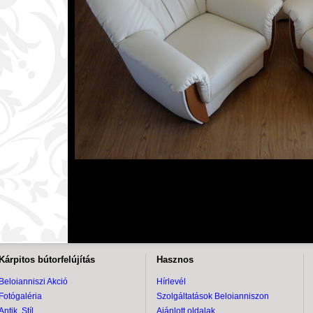
Kárpitos bútorfelújítás
Hasznos
Beloianniszi Akció
Hírlevél
Fotógaléria
Szolgáltatások Beloianniszon
Antik, Stíl
Ajánlott oldalak