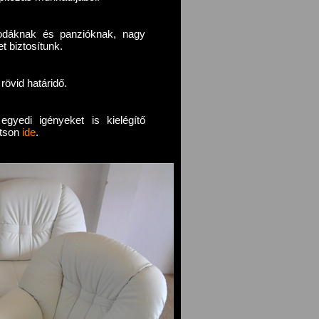
lodáknak és panzióknak, nagy
 biztosítunk.
rövid határidő.
gyedi igényeket is kielégítő
ntson
ide
.