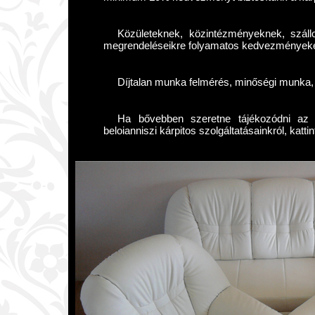
Közületeknek, közintézményeknek, szál
megrendeléseikre folyamatos kedvezményeket
Díjtalan munka felmérés, minőségi munka, 
Ha bővebben szeretne tájékozódni az e
beloianniszi kárpitos szolgáltatásainkról, katti