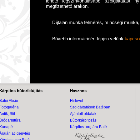
lehető legszínvonalasabb szolgáltatást ny
megfizethető árakon.
Díjtalan munka felmérés, minőségi munka, 
Bővebb információért lépjen velünk
kapcso
Kárpitos bútorfelújítás
Hasznos
Batéi Akció
Hírlevél
Fotógaléria
Szolgáltatások Batéban
Antik, Stíl
Ajánlott oldalak
Ülőgarnitúra
Bútorkárpitozás
Kanapé
Kárpitos .org ára Baté
Árajánlat igénylés