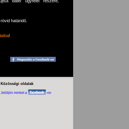
újtsa batéi ügyfelei részére,
rövid határidő.
latba
!
Közösségi oldalak
Jelöljön minket a
-on