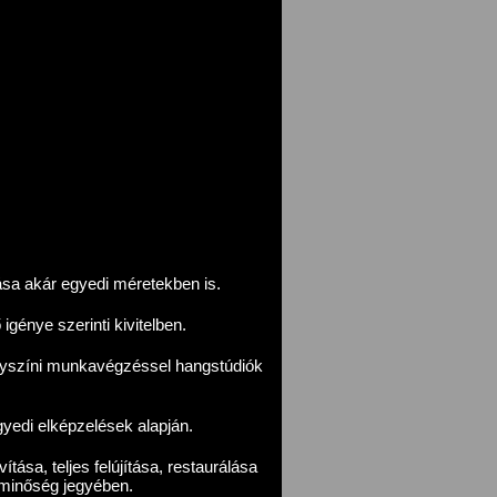
ása akár egyedi méretekben is.
génye szerinti kivitelben.
helyszíni munkavégzéssel hangstúdiók
yedi elképzelések alapján.
ítása, teljes felújítása, restaurálása
minőség jegyében.