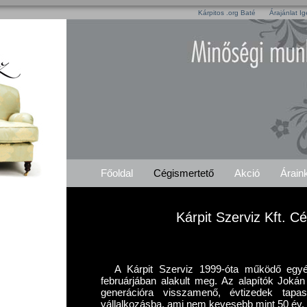
Kárpitos .org Baté
Árajánlat I
Főoldal
Cégismertető
Akció
Árain
Kárpit Szerviz Kft. C
A Kárpit Szerviz 1999-óta működő egyén
februárjában alakult meg. Az alapítók Jokán
generációra visszamenő, évtizedek tapa
vállalkozásba, ami nem kevesebb mint 50 év.