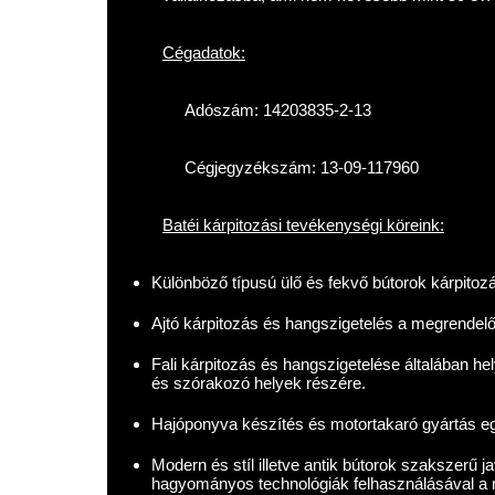
Cégadatok:
Adószám: 14203835-2-13
Cégjegyzékszám: 13-09-117960
Batéi kárpitozási tevékenységi köreink:
Különböző típusú ülő és fekvő bútorok kárpitoz
Ajtó kárpitozás és hangszigetelés a megrendelő i
Fali kárpitozás és hangszigetelése általában 
és szórakozó helyek részére.
Hajóponyva készítés és motortakaró gyártás eg
Modern és stíl illetve antik bútorok szakszerű jav
hagyományos technológiák felhasználásával a 