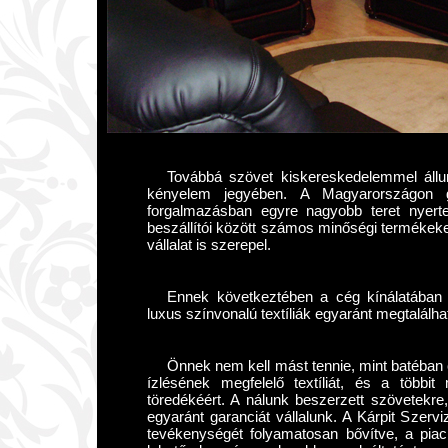
Továbbá szövet kiskereskedelemmel állun
kényelem jegyében. A Magyarországon gy
forgalmazásban egyre nagyobb teret nyerte
beszállítói között számos minőségi termékeket
vállalat is szerepel.
Ennek következtében a cég kínálatában
luxus színvonalú textíliák egyaránt megtalálha
Önnek nem kell mást tennie, mint batéban 
ízlésének megfelelő textíliát, és a többi
töredékéért. A nálunk beszerzett szövetekre,
egyaránt garanciát vállalunk. A Kárpit Szerviz
tevékenységét folyamatosan bővítve, a piac