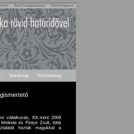
génylés
Batéi Szolgáltatásaink
Elérhetőségeink
k
Kérdések
Elérhetőség
égismertető
i vállalkozás, Kft.-ként 2008
 Melinda és Pintye Zsolt, több
sztalatát hozták magukkal a