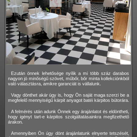
Ezután önnek lehetősége nyílik a mi több száz darabos
nagyon jó minőségű szövet, műbőr, bőr minta kollekciónkból
való választásra, amikre garanciát is vállalunk.
Vagy dönthet akár úgy is, hogy Ön saját maga szerzi be a
megfelelő mennyiségű kárpit anyagot batéi kárpitos bútorára.
A felmérés után adunk Önnek egy árajánlatot és eldöntheti,
hogy igényt tart-e kárpitos szolgáltatásainkra megfizethető
árakon.
Amennyiben Ön úgy dönt árajánlatunk elnyerte tetszését,