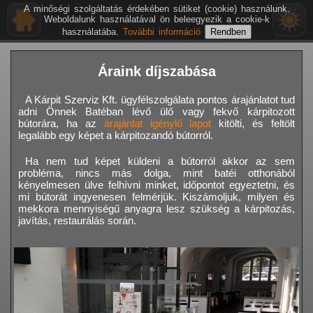
A minőségi szolgáltatás érdekében sütiket (cookie) használunk.
Weboldalunk használatával ön beleegyezik a cookie-k
használatába.
További információ
Áraink díjszabása
A Kárpit Szerviz Kft. ügyfélszolgálata pontos árajánlatot tud
adni Önnek Batéban lévő ülő vagy fekvő kárpitozott
bútorára, ha az
árajánlat igénylő lapot
kitölti, és feltölt
legalább egy képet a kárpitozandó bútorról.
Ha nem tud képet küldeni a bútorról akkor az sem
probléma, nincs más dolga, mint batéi otthonából
kényelmesen ülve felhívni minket, időpontot egyeztetni, és
mi bútorát ingyenesen felmérjük. Kiszámoljuk, milyen és
mekkora mennyiségű anyagra lesz szükség a kárpitozás,
javítás, restaurálás során.