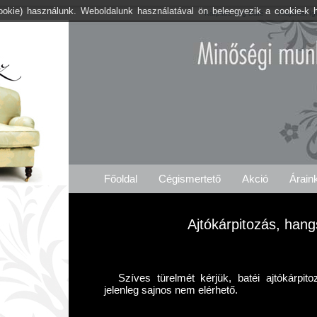
cookie) használunk. Weboldalunk használatával ön beleegyezik a cookie-k 
Kárpitos .org Baté
Árajánlat I
Főoldal
Cégismertető
Akció
Árain
Ajtókárpitozás, hang
Szíves türelmét kérjük, batéi ajtókárpit
jelenleg sajnos nem elérhető.