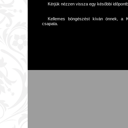
Kérjük nézzen vissza egy későbbi időpont
Kellemes böngészést kíván önnek, a Kár
csapata.