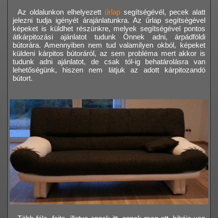
Az oldalunkon elhelyezett
űrlap
segítségévél, pecek alatt
jelezni tudja igényét árajánlatunkra. Az űrlap segítségével
képeket is küldhet részünkre, melyek segítségével pontos
átkárpitozási ajánlatot tudunk Önnek adni, árpádföldi
bútorára. Amennyiben nem tud valamilyen okból, képeket
küldeni kárpitos bútoráról, az sem probléma mert akkor is
tudunk adni ajánlatot, de csak tól-ig behatárolásra van
lehetőségünk, hiszen nem látjuk az adott kárpitozandó
bútort.