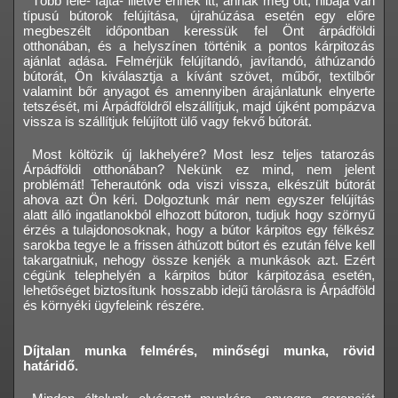
Több féle- fajta- illetve ennek itt, annak meg ott, hibája van
típusú bútorok felújítása, újrahúzása esetén egy előre
megbeszélt időpontban keressük fel Önt árpádföldi
otthonában, és a helyszínen történik a pontos kárpitozás
ajánlat adása. Felmérjük felújítandó, javítandó, áthúzandó
bútorát, Ön kiválasztja a kívánt szövet, műbőr, textilbőr
valamint bőr anyagot és amennyiben árajánlatunk elnyerte
tetszését, mi Árpádföldről elszállítjuk, majd újként pompázva
vissza is szállítjuk felújított ülő vagy fekvő bútorát.
Most költözik új lakhelyére? Most lesz teljes tatarozás
Árpádföldi otthonában? Nekünk ez mind, nem jelent
problémát! Teherautónk oda viszi vissza, elkészült bútorát
ahova azt Ön kéri. Dolgoztunk már nem egyszer felújítás
alatt álló ingatlanokból elhozott bútoron, tudjuk hogy szörnyű
érzés a tulajdonosoknak, hogy a bútor kárpitos egy félkész
sarokba tegye le a frissen áthúzott bútort és ezután félve kell
takargatniuk, nehogy össze kenjék a munkások azt. Ezért
cégünk telephelyén a kárpitos bútor kárpitozása esetén,
lehetőséget biztosítunk hosszabb idejű tárolásra is Árpádföld
és környéki ügyfeleink részére.
Díjtalan munka felmérés, minőségi munka, rövid
határidő.