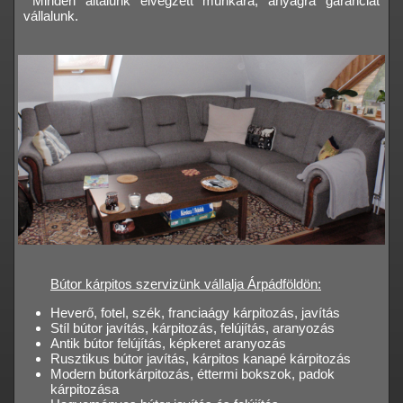
Minden általunk elvégzett munkára, anyagra garanciát
vállalunk.
Bútor kárpitos szervizünk vállalja Árpádföldön:
Heverő, fotel, szék, franciaágy kárpitozás, javítás
Stíl bútor javítás, kárpitozás, felújítás, aranyozás
Antik bútor felújítás, képkeret aranyozás
Rusztikus bútor javítás, kárpitos kanapé kárpitozás
Modern bútorkárpitozás, éttermi bokszok, padok
kárpitozása