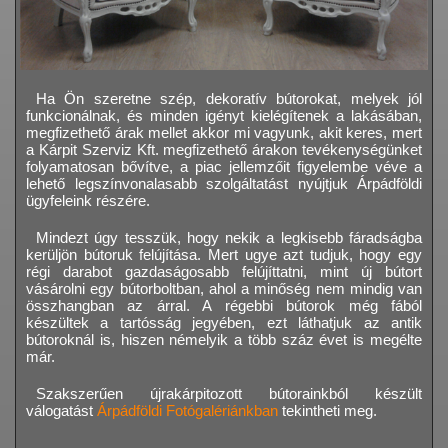
Ha Ön szeretne szép, dekoratív bútorokat, melyek jól
funkcionálnak, és minden igényt kielégítenek a lakásában,
megfizethető árak mellet akkor mi vagyunk, akit keres, mert
a Kárpit Szerviz Kft. megfizethető árakon tevékenységünket
folyamatosan bővítve, a piac jellemzőit figyelembe véve a
lehető legszínvonalasabb szolgáltatást nyújtjuk Árpádföldi
ügyfeleink részére.
Mindezt úgy tesszük, hogy nekik a legkisebb fáradságba
kerüljön bútoruk felújítása. Mert ugye azt tudjuk, hogy egy
régi darabot gazdaságosabb felújíttatni, mint új bútort
vásárolni egy bútorboltban, ahol a minőség nem mindig van
összhangban az árral. A régebbi bútorok még fából
készültek a tartósság jegyében, ezt láthatjuk az antik
bútoroknál is, hiszen némelyik a több száz évet is megélte
már.
Szakszerűen újrakárpitozott bútorainkból készült
válogatást
Árpádföldi Fotógalériánkban
tekintheti meg.