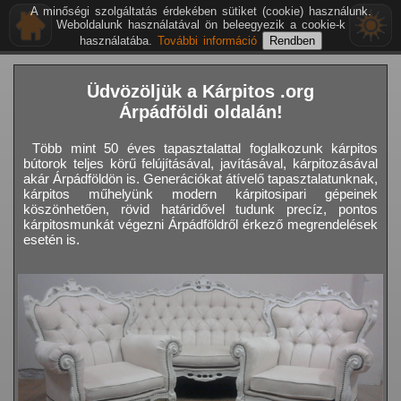
A minőségi szolgáltatás érdekében sütiket (cookie) használunk.
Weboldalunk használatával ön beleegyezik a cookie-k
használatába.
További információ
Üdvözöljük a Kárpitos .org
Árpádföldi oldalán!
Több mint 50 éves tapasztalattal foglalkozunk kárpitos
bútorok teljes körű felújításával, javításával, kárpitozásával
akár Árpádföldön is. Generációkat átívelő tapasztalatunknak,
kárpitos műhelyünk modern kárpitosipari gépeinek
köszönhetően, rövid határidővel tudunk precíz, pontos
kárpitosmunkát végezni Árpádföldről érkező megrendelések
esetén is.