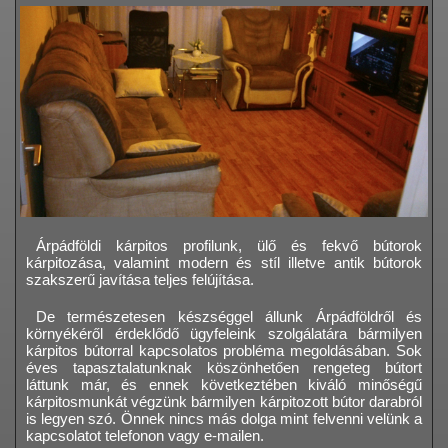
Árpádföldi kárpitos profilunk, ülő és fekvő bútorok
kárpitozása, valamint modern és stíl illetve antik bútorok
szakszerű javítása teljes felújítása.
De természetesen készséggel állunk Árpádföldről és
környékéről érdeklődő ügyfeleink szolgálatára bármilyen
kárpitos bútorral kapcsolatos probléma megoldásában. Sok
éves tapasztalatunknak köszönhetően rengeteg bútort
láttunk már, és ennek következtében kiváló minőségű
kárpitosmunkát végzünk bármilyen kárpitozott bútor darabról
is legyen szó. Önnek nincs más dolga mint felvenni velünk a
kapcsolatot telefonon vagy e-mailen.