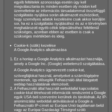
egyéb feltételek azonossága esetén úgy kell
megválasztania és minden esetben oly módon kell
üzemeltetnie az információs társadalommal összefüggő
szolgáltatás nyújtása során alkalmazott eszközöket,
hogy személyes adatok kezelésére csak akkor kerüljön
sor, ha ez a szolgáltatás nyújtásához és az e törvényben
meghatározott egyéb célok teljesüléséhez feltétlenül
szükséges, azonban ebben az esetben is csak a
szükséges mértékben és ideig.
Cookie-k (sütik) kezelése
A Google Analytics alkalmazása
Ez a honlap a Google Analytics alkalmazást használja,
amely a Google Inc. (Google) webelemző szolgáltatása.
A Google Analytics úgynevezett cookie-kat,
szövegfájlokat használ, amelyeket a számítógépére
mentenek, így elősegítik Felhasználó által látogatott
weblap használatának elemzését.
A Felhasználó által használt weboldallal kapcsolatos
cookie-kkal létrehozott információk rendszerint a Google
egyik USA-beli szerverére kerülnek és tárolódnak. Az IP-
anonimizálás weboldali aktiválásával a Google a
Felhasználó IP-címét az Európai Unió tagállamain belül
vagy az Európai Gazdasági Térségrol szóló