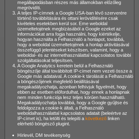
megállapodásban részes más államokban előzőleg
megrövidíti.
A teljes IP-címnek a Google USA-ban lévő szerverére
történő továbbítására és ottani lerövidítésére csak
kivételes esetekben kerül sor. Eme weboldal
üzemeltetojének megbízásából a Google ezeket az
információkat arra fogja használni, hogy kiértékelje,
hogyan használta a Felhasználó a honlapot, továbbá,
hogy a weboldal üzemeltetojének a honlap aktivitásával
összefüggő jelentéseket készítsen, valamint, hogy a
weboldal- és az internethasználattal kapcsolatos további
szolgáltatásokat teljesítsen.
A Google Analytics keretein belül a Felhasználó
böngészője által továbbított IP-címet nem vezeti össze a
Google más adataival. A cookie-k tárolását a Felhasználó
a böngészőjének megfelelő beállításával
megakadályozhatja, azonban felhívjuk figyelmét, hogy
ebben az esetben előfordulhat, hogy ennek a honlapnak
nem minden funkciója lesz teljes körűen használható.
Megakadályozhatja továbbá, hogy a Google gyűjtse és
feldolgozza a cookie-k általi, a Felhasználó
weboldalhasználattal kapcsolatos adatait (beleértve az
IP-címet is), ha letölti és telepíti a
következő
linken
elérhető böngésző plugint.
Hírlevél, DM tevékenység