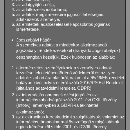
az adatgyűjtés célja,
az adatkezelés időtartama,
az adatok megismerésére jogosult lehetséges
adatkezelők személye,
az érintettek adatkezeléssel kapcsolatos jogainak
ismertetése.
Jogszabályi háttér
A személyes adatait a mindenkor alkalmazandó
jogszabályi rendelkezésekkel (Irányadó Jogszabályok)
összhangban kezeljük. Ezek különösen az alábbiak:
a természetes személyeknek a személyes adatok
kezelése tekintetében történő védelméről és az ilyen
adatok szabad áramlásáról, valamint a 95/46/EK rendelet
hatályon kívül helyezéséről szóló 2016/679 EU Rendelet
(általános adatvédelmi rendelet, GDPR);
az információs önrendelkezési jogról és az
információszabadságról szóló 2011. évi CXII. törvény
(Infotv.), amennyiben a GDPR-ra tekintettel
alkalmazandó;
az elektronikus kereskedelmi szolgáltatások, valamint az
információs társadalommal összefüggő szolgáltatások
egyes kérdéseiről szóló 2001. évi CVIII. törvény