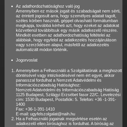
Az adathordozhatósághoz való jog
Amennyiben ez mások jogait és szabadságait nem sérti,
az érintett jogosult arra, hogy személyes adatait tagolt,
széles körben használt, géppel olvasható formátumban
megkapja, továbbá kérheti azt, hogy ezeket az adatokat
közvetlenül továbbítsuk egy másik adatkezelő részére.
Mindkét esetben az adathordozhatóság feltételei az
alábbiak, hogy egyfelol az adatkezelés hozzájáruláson
vagy szerződésen alapul, másfelől az adatkezelés
automatizált módon történik.
Jogorvoslat
Amennyiben a Felhasználó a Szolgáltatónak a meghozott
döntésével vagy intézkedésével nem ért egyet, akkor
panasszal fordulhat a Nemzeti Adatvédelmi és
Információszabadság Hatósághoz:
Nemzeti Adatvédelmi és Információszabadság Hatóság
1125 Budapest, Szilágyi Erzsébet fasor 22/C. Levelezési
cím: 1530 Budapest, Postafiók: 5. Telefon: +36 -1-391-
1400
Fax: +36-1-391-1410
E-mail: ugyfelszolgalat@naih.hu
Ha a Felhasználó jogainak megsértése esetén az
adatkezelő ellen bírósághoz is fordulhat. A bíróság az