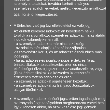
személyes adatokat, továbbá kérheti a hiányos
személyes adatok  egyebek mellett kiegészítő nyilatkozat
útján történő  kiegészítését.
A törléshez való jog (az elfeledtetéshez való jog)
Az érintett kérésére indokolatlan késedelem nélkül
töröljük a rá vonatkozó személyes adatokat, ha az alábbi
indokok valamelyike fennáll:
- a személyes adatokra már nincs szükség;
- az adatkezelés alapját képező hozzájárulás
visszavonásra került, és az adatkezelésnek nincs más
jogalapja;
- ha az adatkezelés jogalapja jogos érdek, és (i) az
érintett tiltakozik azadatkezelés ellen és nincs
elsőbbséget élvezo jogszeru ok az adatkezelésre, vagy
(ii) az érintett tiltakozik a közvetlen üzletszerzés
érdekében történő adatkezelés ellen;
- a személyes adatokat jogellenesen kezeltük;
- a személyes adatokat az Irányadó Jogszabályok
alapján törölni kell.
A személyes adatok törlését jogszerűen tagadhatjuk meg
az Irányadó Jogszabályokban meghatározott esetekben,
így különösen akkor, ha azok kezelése jogi igények