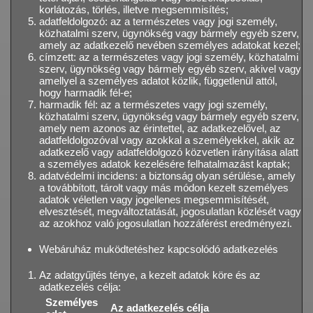
korlátozás, törlés, illetve megsemmisítés;
adatfeldolgozó: az a természetes vagy jogi személy,
közhatalmi szerv, ügynökség vagy bármely egyéb szerv,
amely az adatkezelő nevében személyes adatokat kezel;
címzett: az a természetes vagy jogi személy, közhatalmi
szerv, ügynökség vagy bármely egyéb szerv, akivel vagy
amellyel a személyes adatot közlik, függetlenül attól,
hogy harmadik fél-e;
harmadik fél: az a természetes vagy jogi személy,
közhatalmi szerv, ügynökség vagy bármely egyéb szerv,
amely nem azonos az érintettel, az adatkezelővel, az
adatfeldolgozóval vagy azokkal a személyekkel, akik az
adatkezelő vagy adatfeldolgozó közvetlen irányítása alatt
a személyes adatok kezelésére felhatalmazást kaptak;
adatvédelmi incidens: a biztonság olyan sérülése, amely
a továbbított, tárolt vagy más módon kezelt személyes
adatok véletlen vagy jogellenes megsemmisítését,
elvesztését, megváltoztatását, jogosulatlan közlését vagy
az azokhoz való jogosulatlan hozzáférést eredményezi.
Webáruház muködtetéshez kapcsolódó adatkezelés
Az adatgyűjtés ténye, a kezelt adatok köre és az
adatkezelés célja:
Személyes
Az adatkezelés célja