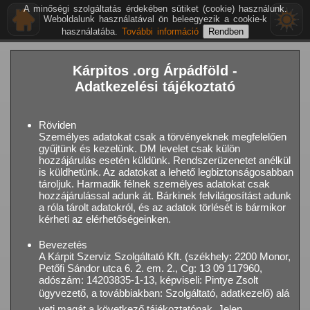
A minőségi szolgáltatás érdekében sütiket (cookie) használunk.
Weboldalunk használatával ön beleegyezik a cookie-k
használatába.
További információ
Kárpitos .org Árpádföld -
Adatkezelési tájékoztató
Röviden
Személyes adatokat csak a törvényeknek megfelelően
gyűjtünk és kezelünk. DM levelet csak külön
hozzájárulás esetén küldünk. Rendszerüzenetet anélkül
is küldhetünk. Az adatokat a lehető legbiztonságosabban
tároljuk. Harmadik félnek személyes adatokat csak
hozzájárulással adunk át. Bárkinek felvilágosítást adunk
a róla tárolt adatokról, és az adatok törlését is bármikor
kérheti az elérhetőségeinken.
Bevezetés
A Kárpit Szerviz Szolgáltató Kft. (székhely: 2200 Monor,
Petőfi Sándor utca 6. 2. em. 2., Cg: 13 09 117960,
adószám: 14203835-1-13, képviseli: Pintye Zsolt
ügyvezető, a továbbiakban: Szolgáltató, adatkezelő) alá
veti magát a következő tájékoztatónak. Jelen