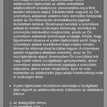
adatkezelési tájékoztató az alábbi weboldalak
adatkezelését szabályozza: www.karpitos.org a fenti
tartalmi előíráson alapul. Elkötelezettek vagyunk az Ön
személyes adatainak védelme iránt, kiemelten fontosnak
tartjuk az Ön információs önrendelkezési jogának
tiszteletben tartását. Bizalmasan kezeljük a személyes
adatait és minden szükséges biztonsági, technikai és
szervezési intézkedést megteszünk, amely az Ön
személyes adatainak biztonságát szolgálja. Kérjük, hogy
figyelmesen olvassa el a jelen tájékoztatót azért, hogy a
személyes adatok kezelésével kapcsolatos minden
ténnyel és információval tisztában legyen. A személyes
adatok megadása általában önkéntes, azaz az Ön
hozzájárulásán alapul. Amennyiben Ön szerződést köt
vagy kötött velünk (szolgáltatás igénybevétele), akkor
személyes adatai kezelésének jogalapja a szerződés
teljesítése, illetve ennek megkötése. Ilyen és más
esetekben az adatkezelés jogszabályi kötelezettség miatt
is szükséges lehet.
A jelen tájékoztató részletesen bemutatja a Szolgáltató
által végzett az adatkezeléseket, különösen az alábbiakra
kitérve:
az adatgyűjtés ténye,
az érintettek köre,