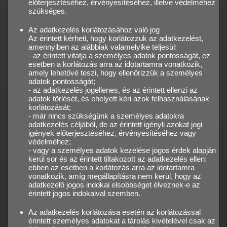
előterjesztéséhez, érvényesítéséhez, illetve védelméhez
szükséges.
Az adatkezelés korlátozásához való jog
Az érintett kérheti, hogy korlátozzuk az adatkezelést,
amennyiben az alábbiak valamelyike teljesül:
- az érintett vitatja a személyes adatok pontosságát, ez
esetben a korlátozás arra az idotartamra vonatkozik,
amely lehetővé teszi, hogy ellenőrizzük a személyes
adatok pontosságát;
- az adatkezelés jogellenes, és az érintett ellenzi az
adatok törlését, és ehelyett kéri azok felhasználásának
korlátozását;
- már nincs szükségünk a személyes adatokra
adatkezelés céljából, de az érintett igényli azokat jogi
igények előterjesztéséhez, érvényesítéséhez vagy
védelméhez;
- vagy a személyes adatok kezelése jogos érdek alapján
kerül sor és az érintett tiltakozott az adatkezelés ellen:
ebben az esetben a korlátozás arra az idotartamra
vonatkozik, amíg megállapításra nem kerül, hogy az
adatkezelő jogos indokai elsobbséget élveznek-e az
érintett jogos indokaival szemben.
Az adatkezelés korlátozása esetén az korlátozással
érintett személyes adatokat a tárolás kivételével csak az