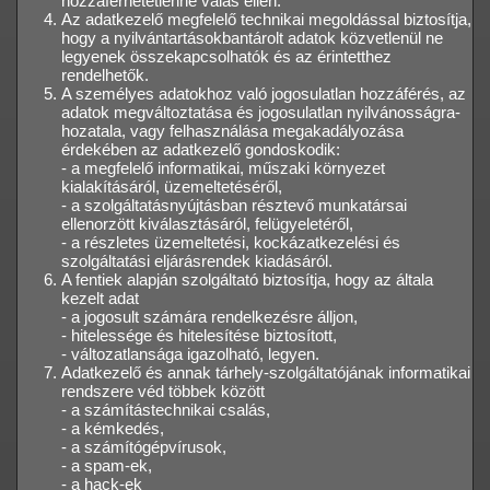
hozzáférhetetlenné válás ellen.
Az adatkezelő megfelelő technikai megoldással biztosítja,
hogy a nyilvántartásokbantárolt adatok közvetlenül ne
legyenek összekapcsolhatók és az érintetthez
rendelhetők.
A személyes adatokhoz való jogosulatlan hozzáférés, az
adatok megváltoztatása és jogosulatlan nyilvánosságra-
hozatala, vagy felhasználása megakadályozása
érdekében az adatkezelő gondoskodik:
- a megfelelő informatikai, műszaki környezet
kialakításáról, üzemeltetéséről,
- a szolgáltatásnyújtásban résztevő munkatársai
ellenorzött kiválasztásáról, felügyeletéről,
- a részletes üzemeltetési, kockázatkezelési és
szolgáltatási eljárásrendek kiadásáról.
A fentiek alapján szolgáltató biztosítja, hogy az általa
kezelt adat
- a jogosult számára rendelkezésre álljon,
- hitelessége és hitelesítése biztosított,
- változatlansága igazolható, legyen.
Adatkezelő és annak tárhely-szolgáltatójának informatikai
rendszere véd többek között
- a számítástechnikai csalás,
- a kémkedés,
- a számítógépvírusok,
- a spam-ek,
- a hack-ek