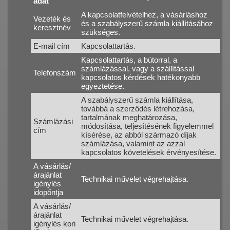
adat
A kapcsolatfelvételhez, a vásárláshoz
Vezeték és
és a szabályszerű számla kiállításához
keresztnév
szükséges.
E-mail cím
Kapcsolattartás.
Kapcsolattartás, a bútorral, a
számlázással, vagy a szállítással
Telefonszám
kapcsolatos kérdések hatékonyabb
egyeztetése.
A szabályszerű számla kiállítása,
továbbá a szerződés létrehozása,
tartalmának meghatározása,
Számlázási
módosítása, teljesítésének figyelemmel
cím
kísérése, az abból származó díjak
számlázása, valamint az azzal
kapcsolatos követelések érvényesítése.
A vásárlás/
árajánlat
Technikai művelet végrehajtása.
igénylés
idopőntja
A vásárlás/
árajánlat
Technikai művelet végrehajtása.
igénylés kori