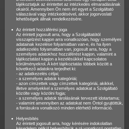
tájékoztatjuk az érintettet az intézkedés elmaradásának
okairól. Amennyiben Ön nem ért egyet a Szolgáltató
válaszával vagy intézkedésével, akkor jogorvoslati
lehetőségek állnak rendelkezésére.
Az érintett hozzáférési joga
Az érintett jogosult arra, hogy a Szolgáltatótól
visszajelzést kapjon arra vonatkozóan, hogy személyes
adatainak kezelése folyamatban van-e, és ha ilyen
adatkezelés folyamatban van, jogosult arra, hogy a
személyes adatokhoz hozzáférést kapjon, valamint a
tájékoztatást kapjon a kezelésükkel kapcsolatos
körülményekrol. A kért tájékoztatás többek között a
következő adatokra terjedhet ki:
- az adatkezelés céljai;
- a személyes adatok kategóriái;
- azon címzettek vagy címzettek kategóriái, akikkel,
illetve amelyekkel a személyes adatokat a Szolgáltató
közölte vagy közölni fogja;
- a személyes adatok tárolásának tervezett idotartama;
- valamint amennyiben az adatokat nem Öntol gyujtöttük,
a forrásukra vonatkozó minden elérhető információ.
Helyesbítés
Az érintett jogosult arra, hogy kérésére indokolatlan
késedelem nélkül helyesbítsük a rá vonatkozó pontatlan