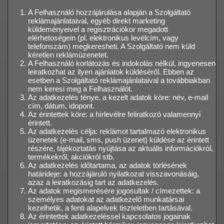
A Felhasználó hozzájárulása alapján a Szolgáltató
reklámajánlataival, egyéb direkt marketing
küldeményeivel a regisztrációkor megadott
elérhetoségein (pl. elektronikus levélcím, vagy
telefonszám) megkeresheti. A Szolgáltató nem küld
kéretlen reklámüzenetet.
A Felhasználó korlátozás és indokolás nélkül, ingyenesen
leiratkozhat az ilyen ajánlatok küldéséről. Ebben az
esetben a Szolgáltató reklámajánlataival a továbbiakban
nem keresi meg a Felhasználót.
Az adatkezelés ténye, a kezelt adatok köre: név, e-mail
cím, dátum, idopont.
Az érintettek köre: a hírlevélre feliratkozó valamennyi
érintett.
Az adatkezelés célja: reklámot tartalmazó elektronikus
üzenetek (e-mail, sms, push üzenet) küldése az érintett
részére, tájékoztatás nyújtása az aktuális információkról,
termékekről, akciókról stb.
Az adatkezelés időtartama, az adatok törlésének
határideje: a hozzájáruló nyilatkozat visszavonásáig,
azaz a leiratkozásig tart az adatkezelés.
Az adatok megismerésére jogosultak / címezettek: a
személyes adatokat az adatkezelő munkatársai
kezelhetik, a fenti alapelvek tiszteletben tartásával.
Az érintettek adatkezeléssel kapcsolatos jogainak