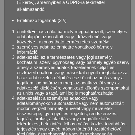
(Elkertv.), amennyiben a GDPR-ra tekintettel
alkalmazandó.
Értelmező fogalmak (3.§)
érintett/Felhasználó: bármely meghatározott, személyes
adat alapján azonosított vagy - közvetlenül vagy
közvetve - azonosítható természetes személy;
személyes adat: az érintettre vonatkozó bármely
információ;
adatkezelő: az a természetes vagy jogi személy,
közhatalmi szerv, ügynökség vagy bármely egyéb szerv,
amely a személyes adatok kezelésének céljait és
eszközeit önállóan vagy másokkal együtt meghatározza;
ha az adatkezelés céljait és eszközeit az uniós vagy a
tagállami jog határozza meg, az adatkezelőt vagy az
adatkezelő kijelölésére vonatkozó különös szempontokat
az uniós vagy a tagállami jog is meghatározhatja;
adatkezelés: a személyes adatokon vagy
adatállományokon automatizált vagy nem automatizált
módon végzett bármely művelet vagy műveletek
összessége, így a gyűjtés, rögzítés, rendszerezés,
tagolás, tárolás, átalakítás vagy megváltoztatás,
lekérdezés, betekintés, felhasználás, közlés továbbítás,
terjesztés vagy egyéb módon történő hozzáférhetővé
tétel útján, összehangolás vagy összekapcsolás,