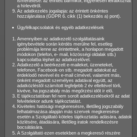
ismertetése: az érintett bármikor, ingyenesen leiratkozhat
a hírlevélről.
Az adatkezelés jogalapja: az érintett önkéntes
hozzájárulása (GDPR 6. cikk (1) bekezdés a) pont).
Ügyfélkapcsolatok és egyéb adatkezelések
Amennyiben az adatkezelő szolgáltatásaink
igénybevétele során kérdés merülne fel, esetleg
problémája lenne az érintettnek, a honlapon megadott
módokon (telefon, e- mail, közösségi oldalak stb.)
kapcsolatba léphet az adatkezelővel.
Adatkezelő a beérkezett e-maileket, üzeneteket,
telefonon, Facebook-on stb. megadott adatokat az
érdeklodő nevével és e-mail címével, valamint más,
önként megadott személyes adatával együtt, az
adatközléstől számított legfeljebb 2 év elteltével törli,
kivéve, ha jogszabály más megőrzési időt ír elő.
E tájékoztatóban fel nem sorolt adatkezelésekről az adat
felvételekor adunk tájékoztatást.
Kivételes hatósági megkeresésre, illetőleg jogszabály
felhatalmazása alapján más szervek megkeresése
esetén a Szolgáltató köteles tájékoztatás adására, adatok
közlésére, átadására, illetőleg iratok rendelkezésre
bocsátására.
A Szolgáltató ezen esetekben a megkereső részére 