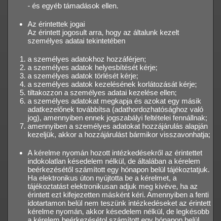
- és egyéb támadások ellen.
Az érintettek jogai
Az érintett jogosult arra, hogy az általunk kezelt
személyes adatai tekintetében
a személyes adatokhoz hozzáférjen;
a személyes adatok helyesbítését kérje;
a személyes adatok törlését kérje;
a személyes adatok kezelésének korlátozását kérje;
tiltakozzon a személyes adatai kezelése ellen;
a személyes adatokat megkapja és azokat egy másik
adatkezelőnek továbbítsa (adathordozhatósághoz való
jog), amennyiben ennek jogszabályi feltételei fennállnak;
amennyiben a személyes adatokat hozzájárulás alapján
kezeljük, akkor a hozzájárulást bármikor visszavonhatja;
A kérelme nyomán hozott intézkedésekről az érintettet
indokolatlan késedelem nélkül, de általában a kérelem
beérkezésétől számított egy hónapon belül tájékoztatjuk.
Ha elektronikus úton nyújtotta be a kérelmet, a
tájékoztatást elektronikusan adjuk meg kivéve, ha az
érintett ezt kifejezetten másként kéri. Amennyiben a fenti
idotartamon belül nem teszünk intézkedéseket az érintett
kérelme nyomán, akkor késedelem nélkül, de legkésobb
a kérelem beérkezésétol számított egy hónapon belül