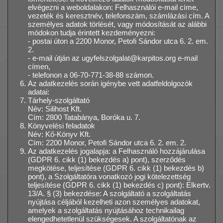
elvégezni a weboldalakon: Felhasználói e-mail címe,
vezeték és keresztnév, telefonszám, számlázási cím. A
személyes adatok törlését, vagy módosítását az alábbi
módokon tudja érintett kezdeményezni:
- postai úton a 2200 Monor, Petofi Sándor utca 6. 2. em.
2.
- e-mail útján az ugyfelszolgalat@karpitos.org e-mail
címen,
- telefonon a 06-70-771-38-88 számon.
Az adatkezelés során igénybe vett adatfeldolgozók
adatai:
Tárhely-szolgáltató
Név: Silihost Kft.
Cím: 2800 Tatabánya, Boróka u. 7.
Könyvelési feladatok
Név: Kő-Könyv Kft.
Cím: 2200 Monor, Petofi Sándor utca 6. 2. em. 2.
Az adatkezelés jogalapja: a Felhasználó hozzájárulása
(GDPR 6. cikk (1) bekezdés a) pont), szerződés
megkötése, teljesítése (GDPR 6. cikk (1) bekezdés b)
pont), a Szolgáltatóra vonatkozó jogi kötelezettség
teljesítése (GDPR 6. cikk (1) bekezdés c) pont): Elkertv.
13/A. § (3) bekezdése: A szolgáltató a szolgáltatás
nyújtása céljából kezelheti azon személyes adatokat,
amelyek a szolgáltatás nyújtásához technikailag
elengedhetetlenül szükségesek. A szolgáltatónak az