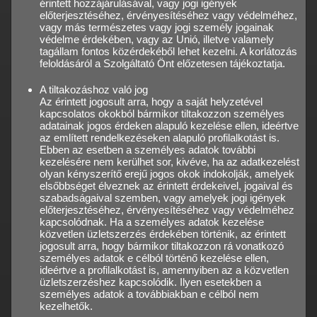
érintett hozzájárulásával, vagy jogi igények
előterjesztéséhez, érvényesítéséhez vagy védelméhez,
vagy más természetes vagy jogi személy jogainak
védelme érdekében, vagy az Unió, illetve valamely
tagállam fontos közérdekéből lehet kezelni. A korlátozás
feloldásáról a Szolgáltató Önt előzetesen tájékoztatja.
A tiltakozáshoz való jog
Az érintett jogosult arra, hogy a saját helyzetével
kapcsolatos okokból bármikor tiltakozzon személyes
adatainak jogos érdeken alapuló kezelése ellen, ideértve
az említett rendelkezéseken alapuló profilalkotást is.
Ebben az esetben a személyes adatok további
kezelésére nem kerülhet sor, kivéve, ha az adatkezelést
olyan kényszerítő erejű jogos okok indokolják, amelyek
elsőbbséget élveznek az érintett érdekeivel, jogaival és
szabadságaival szemben, vagy amelyek jogi igények
előterjesztéséhez, érvényesítéséhez vagy védelméhez
kapcsolódnak. Ha a személyes adatok kezelése
közvetlen üzletszerzés érdekében történik, az érintett
jogosult arra, hogy bármikor tiltakozzon rá vonatkozó
személyes adatok e célból történő kezelése ellen,
ideértve a profilalkotást is, amennyiben az a közvetlen
üzletszerzéshez kapcsolódik. Ilyen esetekben a
személyes adatok a továbbiakban e célból nem
kezelhetők.