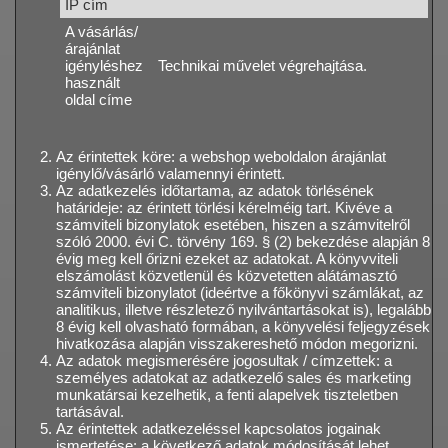
IP cím
A vásárlás/
árajánlat
igényléshez
Technikai művelet végrehajtása.
használt
oldal címe
Az érintettek köre: a webshop weboldalon árajánlat
igénylő/vásárló valamennyi érintett.
Az adatkezelés időtartama, az adatok törlésének
határideje: az érintett törlési kérelméig tart. Kivéve a
számviteli bizonylatok esetében, hiszen a számvitelről
szóló 2000. évi C. törvény 169. § (2) bekezdése alapján 8
évig meg kell őrizni ezeket az adatokat. A könyvviteli
elszámolást közvetlenül és közvetetten alátámasztó
számviteli bizonylatot (ideértve a főkönyvi számlákat, az
analitikus, illetve részletező nyilvántartásokat is), legalább
8 évig kell olvasható formában, a könyvelési feljegyzések
hivatkozása alapján visszakereshető módon megorizni.
Az adatok megismerésére jogosultak / címzettek: a
személyes adatokat az adatkezelő sales és marketing
munkatársai kezelhetik, a fenti alapelvek tiszteletben
tartásával.
Az érintettek adatkezeléssel kapcsolatos jogainak
ismertetése: a következő adatok módosítását lehet