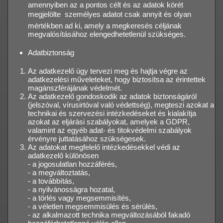
amennyiben az a pontos célt és az adatok körét
megjelölte  személyes adatot csak annyit és olyan
mértékben ad ki, amely a megkeresés céljának
megvalósításához elengedhetetlenül szükséges.
Adatbiztonság
Az adatkezelő úgy tervezi meg és hajtja végre az
adatkezelési műveleteket, hogy biztosítsa az érintettek
magánszférájának védelmét.
Az adatkezelő gondoskodik az adatok biztonságáról
(jelszóval, vírusirtóval való védettség), megteszi azokat a
technikai és szervezési intézkedéseket és kialakítja
azokat az eljárási szabályokat, amelyek a GDPR,
valamint az egyéb adat- és titokvédelmi szabályok
érvényre juttatásához szükségesek.
Az adatokat megfelelő intézkedésekkel védi az
adatkezelő különösen
- a jogosulatlan hozzáférés,
- a megváltoztatás,
- a továbbítás,
- a nyilvánosságra hozatal,
- a törlés vagy megsemmisítés,
- a véletlen megsemmisülés és sérülés,
- az alkalmazott technika megváltozásából fakadó