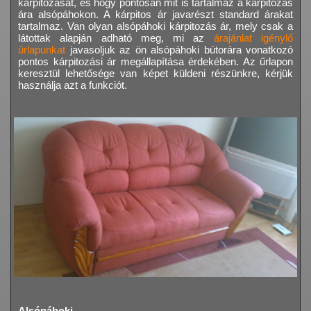
kárpitozását, és hogy pontosan mit is tartalmaz a kárpitozás
ára alsópáhokon. A kárpitos ár javarészt standard árakat
tartalmaz. Van olyan alsópáhoki kárpitozás ár, mely csak a
látottak alapján adható meg, mi az
árajánlat igénylő
űrlapunkat
javasoljuk az ön alsópáhoki bútorára vonatkozó
pontos kárpitozási ár megállapítása érdekében. Az űrlapon
keresztül lehetősége van képet küldeni részünkre, kérjük
használja azt a funkciót.
Alsópáhoki