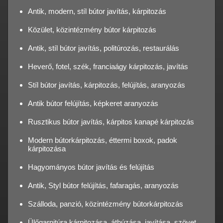
Antik, modern, stíl bútor javítás, kárpitozás
Közület, közintézmény bútor kárpitozás
Antik, stíl bútor javítás, politúrozás, restaurálás
Heverő, fotel, szék, franciaágy kárpitozás, javítás
Stíl bútor javítás, kárpitozás, felújítás, aranyozás
Antik bútor felújítás, képkeret aranyozás
Rusztikus bútor javítás, kárpitos kanapé kárpitozás
Modern bútorkárpitozás, éttermi boxok, padok
kárpitozása
Hagyományos bútor javítás és felújítás
Antik, Styl bútor felújítás, fafaragás, aranyozás
Szálloda, panzió, közintézmény bútorkárpitozás
Ülőgarnitúra kárpitozása, áthúzása, javítása, szövet