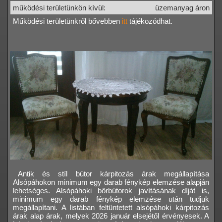
működési területünkön kívül:
üzemanyag áron
Működési területünkről bővebben
itt
tájékozódhat.
Antik és stíl bútor kárpitozás árak megállapítása
Alsópáhokon minimum egy darab fénykép elemzése alapján
lehetséges. Alsópáhoki bőrbútorok javításának díját is,
minimum egy darab fénykép elemzése után tudjuk
megállapítani. A listában feltüntetett alsópáhoki kárpitozás
árak alap árak, melyek 2026 január elsejétől érvényesek. A