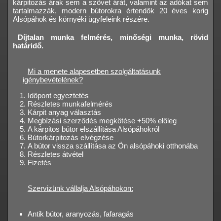
kárpitozás árak sem a szövet árát, valamint az adókat sem
tartalmazzák, modern bútorokra értendők 20 éves korig
Alsópáhok és környéki ügyfeleink részére.
Díjtalan munka felmérés, minőségi munka, rövid
határidő.
Mi a menete alapesetben szolgáltatásunk
igénybevételének?
Időpont egyeztetés
Részletes munkafelmérés
Kárpit anyag választás
Megbízási szerződés megkötése +50% előleg
A kárpitos bútor elszállítása Alsópáhokról
Bútorkárpitozás elvégzése
A bútor vissza szállítása az Ön alsópáhoki otthonába
Részletes átvétel
Fizetés
Szervizünk vállalja Alsópáhokon:
Antik bútor, aranyozás, fafaragás