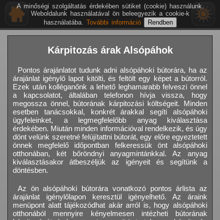
A minőségi szolgáltatás érdekében sütiket (cookie) használunk.
Weboldalunk használatával ön beleegyezik a cookie-k
használatába.
További információ
Kárpitozás árak Alsópáhok
Pontos árajánlatot tudunk adni alsópáhoki bútorára, ha az
árajánlat igénylő lapot kitölti, és feltölt egy képet a bútorról.
Ezek után kolléganőnk a lehető leghamarabb felveszi önnel
a kapcsolatot, általában telefonon hívja vissza, hogy
megossza önnel, bútorának kárpitozási költségeit. Minden
esetben tanácsokkal, konkrét árakkal segíti alsópáhoki
ügyfeleinket, a legmegfelelőbb anyag kiválasztása
érdekében. Miután minden információval rendelkezik, és úgy
dönt velünk szeretné felújítattni bútorát, egy előre egyeztetett
önnek megfelelő időpontban felkeressük önt alsópáhoki
otthonában, két bőröndnyi anyagmintánkkal. Az anyag
kiválasztásakor átbeszéljük az igényeit és segítünk a
döntésben.
Az ön alsópáhoki bútorára vonatkozó pontos árlista az
árajánlat igénylőlapon keresztül igényelhető. Az áraink
menüpont alatt tájékozódhat akár arról is, hogy alsópáhoki
otthonából mennyire kényelmesen intézheti bútorának