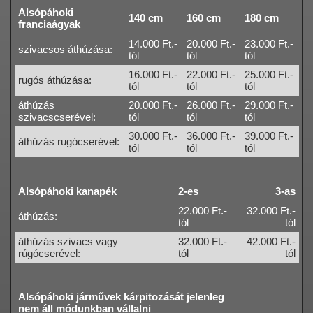
Alsópáhoki
140 cm
160 cm
180 cm
franciaágyak
14.000 Ft.-
20.000 Ft.-
23.000 Ft.-
szivacsos áthúzása:
tól
tól
tól
16.000 Ft.-
22.000 Ft.-
25.000 Ft.-
rugós áthúzása:
tól
tól
tól
áthúzás
20.000 Ft.-
26.000 Ft.-
29.000 Ft.-
szivacscserével:
tól
tól
tól
30.000 Ft.-
36.000 Ft.-
39.000 Ft.-
áthúzás rugócserével:
tól
tól
tól
Alsópáhoki kanapék
2-es
3-as
22.000 Ft.-
32.000 Ft.-
áthúzás:
tól
tól
áthúzás szivacs vagy
32.000 Ft.-
42.000 Ft.-
rúgócserével:
tól
tól
Alsópáhoki járművek kárpitozását jelenleg
nem áll módunkban vállalni