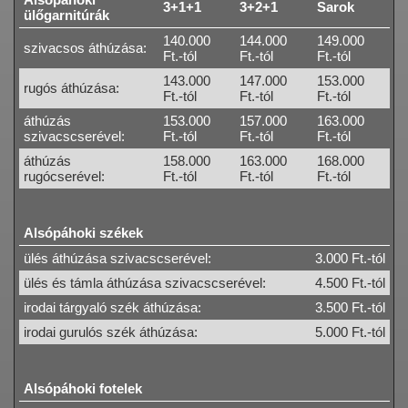
3+1+1
3+2+1
Sarok
ülőgarnitúrák
140.000
144.000
149.000
szivacsos áthúzása:
Ft.-tól
Ft.-tól
Ft.-tól
143.000
147.000
153.000
rugós áthúzása:
Ft.-tól
Ft.-tól
Ft.-tól
áthúzás
153.000
157.000
163.000
szivacscserével:
Ft.-tól
Ft.-tól
Ft.-tól
áthúzás
158.000
163.000
168.000
rugócserével:
Ft.-tól
Ft.-tól
Ft.-tól
Alsópáhoki székek
ülés áthúzása szivacscserével:
3.000 Ft.-tól
ülés és támla áthúzása szivacscserével:
4.500 Ft.-tól
irodai tárgyaló szék áthúzása:
3.500 Ft.-tól
irodai gurulós szék áthúzása:
5.000 Ft.-tól
Alsópáhoki fotelek