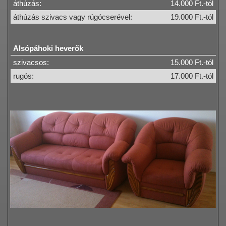
áthúzás:
14.000 Ft.-tól
áthúzás szivacs vagy rúgócserével:
19.000 Ft.-tól
Alsópáhoki heverők
szivacsos:
15.000 Ft.-tól
rugós:
17.000 Ft.-tól