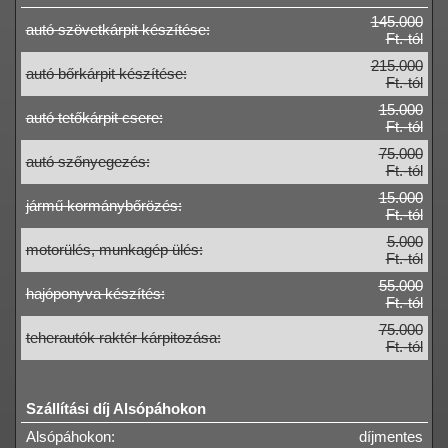
145.000
autó szövetkárpit készítése:
Ft.-tól
215.000
autó bőrkárpit készítése:
Ft.-tól
15.000
autó tetőkárpit csere:
Ft.-tól
75.000
autó szőnyegezés:
Ft.-tól
15.000
jármű kormánybőrözés:
Ft.-tól
5.000
motorülés, munkagép ülés:
Ft.-tól
55.000
hajóponyva készítés:
Ft.-tól
75.000
teherautók raktér kárpitozása:
Ft.-tól
Szállítási díj Alsópáhokon
Alsópáhokon:
díjmentes