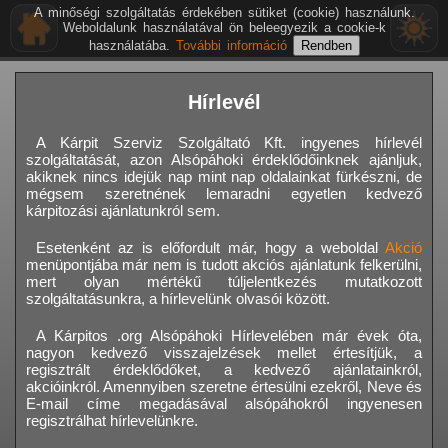
A minőségi szolgáltatás érdekében sütiket (cookie) használunk.
Weboldalunk használatával ön beleegyezik a cookie-k
használatába.
További információ
Hírlevél
A Kárpit Szerviz Szolgáltató Kft. ingyenes hírlevél
szolgáltatását, azon Alsópáhoki érdeklődőinknek ajánljuk,
akiknek nincs idejük nap mint nap oldalainkat fürkészni, de
mégsem szeretnének lemaradni egyetlen kedvező
kárpitozási ajánlatunkról sem.
Esetenként az is előfordult már, hogy a weboldal
Akció
menüpontjába már nem is tudott akciós ajánlatunk felkerülni,
mert olyan mértékű túljelentkezés mutatkozott
szolgáltatásunkra, a hírlevelünk olvasói között.
A Kárpitos .org Alsópáhoki Hírlevelében már évek óta,
nagyon kedvező visszajelzések mellet értesítjük, a
regisztrált érdeklődőket, a kedvező ajánlatainkról,
akcióinkról. Amennyiben szeretne értesülni ezekről, Neve és
E-mail címe megadásával alsópáhokról ingyenesen
regisztrálhat hírlevelünkre.