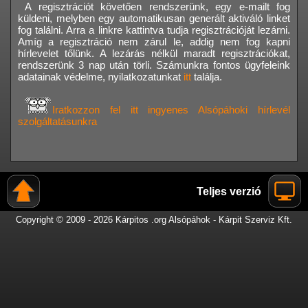
A regisztrációt követően rendszerünk, egy e-mailt fog
küldeni, melyben egy automatikusan generált aktiváló linket
fog találni. Arra a linkre kattintva tudja regisztrációját lezárni.
Amíg a regisztráció nem zárul le, addig nem fog kapni
hírlevelet tőlünk. A lezárás nélkül maradt regisztrációkat,
rendszerünk 3 nap után törli. Számunkra fontos ügyfeleink
adatainak védelme, nyilatkozatunkat
itt
találja.
Iratkozzon fel itt ingyenes Alsópáhoki hírlevél
szolgáltatásunkra
Teljes verzió
Copyright © 2009 - 2026 Kárpitos .org Alsópáhok - Kárpit Szerviz Kft.