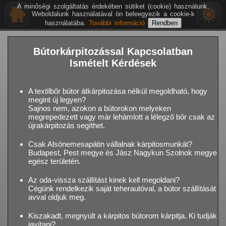
A minőségi szolgáltatás érdekében sütiket (cookie) használunk.
Weboldalunk használatával ön beleegyezik a cookie-k
használatába.
További információ
Bútorkárpitozással Kapcsolatban
Ismételt Kérdések
A textilbőr bútor átkárpitozása nélkül megoldható, hogy
megint új legyen?
Sajnos nem, azokon a bútorokon melyeken
megrepedezett vagy már lehámlott a lélegző bőr csak az
újrakárpitozás segíthet.
Csak Alsónemesapátin vállalnak kárpitosmunkát?
Budapest, Pest megye és Jász Nagykun Szolnok megye
egész területén.
Az oda-vissza szállítást kinek kell megoldani?
Cégünk rendelkezik saját teherautóval, a bútor szállítását
avval oldjuk meg.
Kiszakadt, megnyúlt a kárpitos bútorom kárpitja. Ki tudják
javítani?