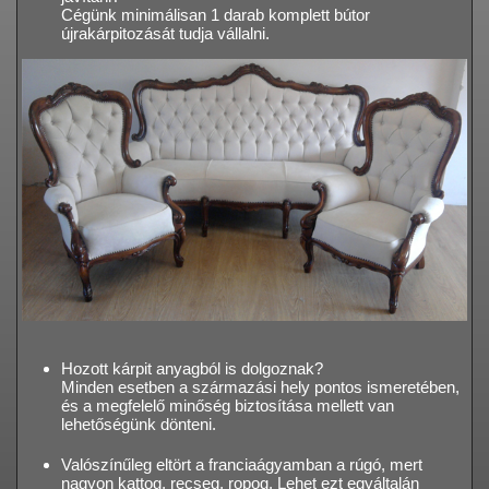
Cégünk minimálisan 1 darab komplett bútor
újrakárpitozását tudja vállalni.
Hozott kárpit anyagból is dolgoznak?
Minden esetben a származási hely pontos ismeretében,
és a megfelelő minőség biztosítása mellett van
lehetőségünk dönteni.
Valószínűleg eltört a franciaágyamban a rúgó, mert
nagyon kattog, recseg, ropog. Lehet ezt egyáltalán