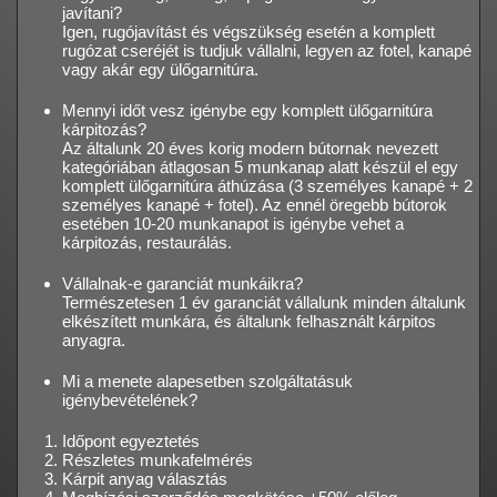
javítani?
Igen, rugójavítást és végszükség esetén a komplett
rugózat cseréjét is tudjuk vállalni, legyen az fotel, kanapé
vagy akár egy ülőgarnitúra.
Mennyi időt vesz igénybe egy komplett ülőgarnitúra
kárpitozás?
Az általunk 20 éves korig modern bútornak nevezett
kategóriában átlagosan 5 munkanap alatt készül el egy
komplett ülőgarnitúra áthúzása (3 személyes kanapé + 2
személyes kanapé + fotel). Az ennél öregebb bútorok
esetében 10-20 munkanapot is igénybe vehet a
kárpitozás, restaurálás.
Vállalnak-e garanciát munkáikra?
Természetesen 1 év garanciát vállalunk minden általunk
elkészített munkára, és általunk felhasznált kárpitos
anyagra.
Mi a menete alapesetben szolgáltatásuk
igénybevételének?
Időpont egyeztetés
Részletes munkafelmérés
Kárpit anyag választás