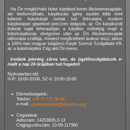
Ha Ön megbízható bútor kárpitost keres Alsónemesapátin,
aki leinformálható, kárpitozási igény esetén több mint
kétezer bútorkárpit mintát tud felmutatni, modern
kárpitosipari gépekkel precízen dolgozik, az Ön kárpitozott
bútorát saját teherautóján a kárpitos műhelyig majd a
bútorkárpitozás elvégzése után az Ön Alsónemesapáti
otthonába szállítja, mindezt megfizethető árakon teszi, akkor
a 100%-ban magyar tulajdonú Kárpit Szerviz Szolgáltató Kft.
az a bútorkárpitos Cég akit Ön keres.
Irodánk jelenleg zárva van, de ügyfélszolgálatunk e-
mailt a nap 24 órájában tud fogadni!
Nyitvatartási idő:
H-P: 10:00-20:00, SZ-V: 10:00-16:00
Elérhetőségeink:
Telefon:
+36 70 771 38 88
e-mail:
Cégadatok:
Adószám: 14203835-2-13
Cégjegyzékszám: 13-09-117960