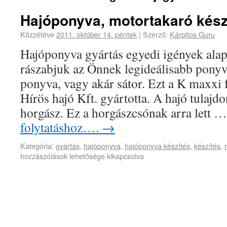
Hajóponyva, motortakaró kész
Közzétéve
2011. október 14. péntek
|
Szerző:
Kárpitos Guru
Hajóponyva gyártás egyedi igények alap
rászabjuk az Önnek legideálisabb ponyvá
ponyva, vagy akár sátor. Ezt a K maxxi 
Hírös hajó Kft. gyártotta. A hajó tulajd
horgász. Ez a horgászcsónak arra lett 
folytatáshoz….
→
Kategória:
gyártás
,
hajóponyva
,
hajóponyva készítés
,
készítés
,
hozzászólások lehetősége kikapcsolva