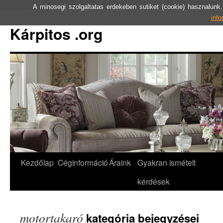
A minosegi szolgaltatas erdekeben sutiket (cookie) hasznalun
inf
Kárpitos .org
Kezdőlap
Céginformáció
Áraink
Gyakran ismételt
kérdések
motortakaró
kategória bejegyzései