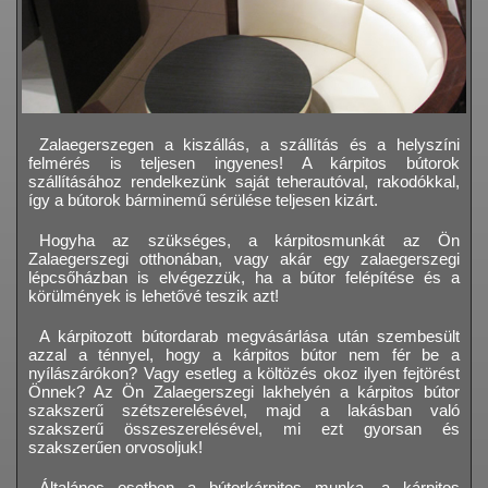
Zalaegerszegen a kiszállás, a szállítás és a helyszíni
felmérés is teljesen ingyenes! A kárpitos bútorok
szállításához rendelkezünk saját teherautóval, rakodókkal,
így a bútorok bárminemű sérülése teljesen kizárt.
Hogyha az szükséges, a kárpitosmunkát az Ön
Zalaegerszegi otthonában, vagy akár egy zalaegerszegi
lépcsőházban is elvégezzük, ha a bútor felépítése és a
körülmények is lehetővé teszik azt!
A kárpitozott bútordarab megvásárlása után szembesült
azzal a ténnyel, hogy a kárpitos bútor nem fér be a
nyílászárókon? Vagy esetleg a költözés okoz ilyen fejtörést
Önnek? Az Ön Zalaegerszegi lakhelyén a kárpitos bútor
szakszerű szétszerelésével, majd a lakásban való
szakszerű összeszerelésével, mi ezt gyorsan és
szakszerűen orvosoljuk!
Általános esetben a bútorkárpitos munka, a kárpitos