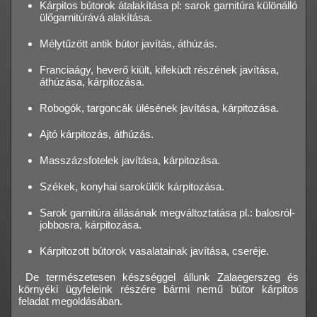
Kárpitos bútorok átalakítása pl: sarok garnitúra különálló
ülőgarnitúrává alakítása.
Mélytűzött antik bútor javítás, áthúzás.
Franciaágy, heverő kiült, kifeküdt részének javítása,
áthúzása, kárpitozása.
Robogók, targoncák ülésének javítása, kárpitozása.
Ajtó kárpitozás, áthúzás.
Masszázsfotelek javítása, kárpitozása.
Székek, konyhai sarokülők kárpitozása.
Sarok garnitúra állásának megváltoztatása pl.: balosról-
jobbosra, kárpitozása.
Kárpitozott bútorok vasalatainak javítása, cseréje.
De természetesen készséggel állunk Zalaegerszeg és
környéki ügyfeleink részére bármi nemű bútor kárpitos
feladat megoldásában.