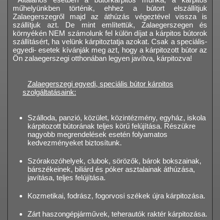
műhelyünkben történik, ehhez a bútort elszállítjuk
Zalaegerszegről majd az áthúzás végeztével vissza is
szállítjuk azt. De mint említettük, Zalaegerszegen és
környékén NEM számolunk fel külön díjat a kárpitos bútorok
szállításért, ha velünk kárpitoztatja azokat. Csak a speciális-
egyedi- esetek kívánják meg azt, hogy a kárpitozott bútor az
Ön zalaegerszegi otthonában legyen javítva, kárpitozva!
Zalaegerszegi egyedi, speciális bútor kárpitos
szolgáltatásaink:
Szálloda, panzió, közület, közintézmény, egyház, iskola
kárpitozott bútorának teljes körű felújítása. Részükre
nagyobb megrendelések esetén folyamatos
kedvezményeket biztosítunk.
Szórakozóhelyek, clubok, sörözők, bárok bokszainak,
bárszékeinek, biliárd és póker asztalainak áthúzása,
javítása, teljes felújítása.
Kozmetikai, fodrász, fogorvosi székek újra kárpitozása.
Zárt haszongépjárművek, teherautók raktér kárpitozása.