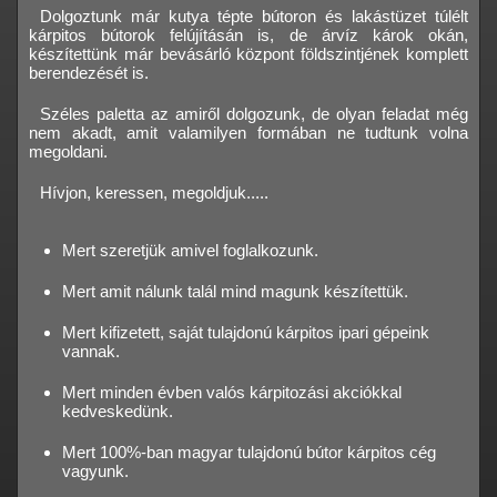
Dolgoztunk már kutya tépte bútoron és lakástüzet túlélt
kárpitos bútorok felújításán is, de árvíz károk okán,
készítettünk már bevásárló központ földszintjének komplett
berendezését is.
Széles paletta az amiről dolgozunk, de olyan feladat még
nem akadt, amit valamilyen formában ne tudtunk volna
megoldani.
Hívjon, keressen, megoldjuk.....
Mert szeretjük amivel foglalkozunk.
Mert amit nálunk talál mind magunk készítettük.
Mert kifizetett, saját tulajdonú kárpitos ipari gépeink
vannak.
Mert minden évben valós kárpitozási akciókkal
kedveskedünk.
Mert 100%-ban magyar tulajdonú bútor kárpitos cég
vagyunk.