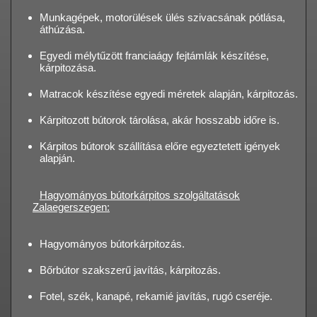
Munkagépek, motorülések ülés szivacsának pótlása,
áthúzása.
Egyedi mélytűzött franciaágy fejtámlák készítése,
kárpitozása.
Matracok készítése egyedi méretek alapján, kárpitozás.
Kárpitozott bútorok tárolása, akár hosszabb időre is.
Kárpitos bútorok szállítása előre egyeztetett igények
alapján.
Hagyományos bútorkárpitos szolgáltatások
Zalaegerszegen:
Hagyományos bútorkárpitozás.
Bőrbútor szakszerű javítás, kárpitozás.
Fotel, szék, kanapé, rekamié javítás, rugó cseréje.