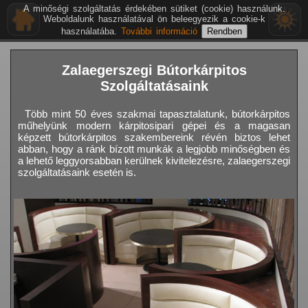
A minőségi szolgáltatás érdekében sütiket (cookie) használunk.
Weboldalunk használatával ön beleegyezik a cookie-k
használatába.
További információ
Zalaegerszegi Bútorkárpitos
Szolgáltatásaink
Több mint 50 éves szakmai tapasztalatunk, bútorkárpitos
műhelyünk modern kárpitosipari gépei és a magasan
képzett bútorkárpitos szakembereink révén biztos lehet
abban, hogy a ránk bízott munkák a legjobb minőségben és
a lehető leggyorsabban kerülnek kivitelezésre, zalaegerszegi
szolgáltatásaink esetén is.