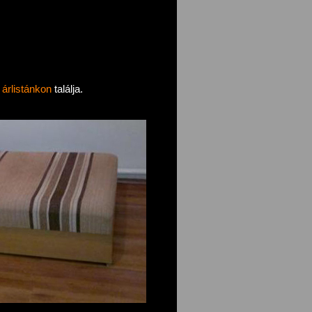
t
árlistánkon
találja.