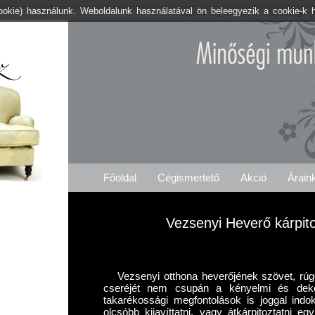
cookie) használunk. Weboldalunk használatával ön beleegyezik a cookie-k 
Kárpitos .org Vezseny
Árajánlat Igény
Főoldal
Cégismertető
Akció
Árain
Vezsenyi Heverő kárpit
Vezsenyi otthona heverőjének szövet, rú
cseréjét nem csupán a kényelmi és dek
takarékossági megfontolások is joggal indo
olcsóbb kijavíttatni, vagy átkárpitoztatni e