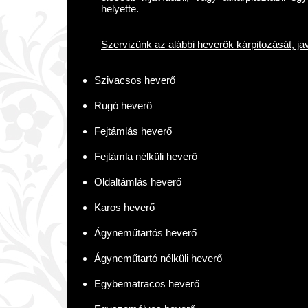
helyette.
Szervizünk az alábbi heverők kárpitozását, javí
Szivacsos heverő
Rugó heverő
Fejtámlás heverő
Fejtámla nélküli heverő
Oldaltámlás heverő
Karos heverő
Ágyneműtartós heverő
Ágyneműtartó nélküli heverő
Egybematracos heverő