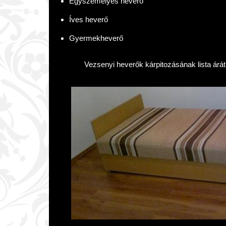
Egyszemélyes heverő
Íves heverő
Gyermekheverő
Vezsenyi heverők kárpitozásának lista árá