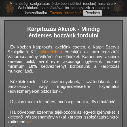
A minőségi szolgáltatás érdekében sütiket (cookie) használunk.
Weboldalunk használatával ön beleegyezik a cookie-k
használatába.
További információ
Kárpitozás Akciók - Mindig
érdemes hozzánk fordulni
Év közben kárpitozási akcióink esetén, a Kárpit Szerviz
Szolgáltató Kft.
hírlevelében
értesítjük az arra regisztrált
Vásárosnamény-Vitkáról érdeklődőket. Karácsonyi akciónk
keretein belül, évről évre lakossági ügyfeleink részére
minimum
10%
kedvezményt biztosítunk a kárpitozás
munkadíjából.
Közületeknek, közintézményeknek, szállodáknak és
panzióknak, nagy megrendeléseikre folyamatos
kedvezményeket biztosítunk.
Díjtalan munka felmérés, minőségi munka, rövid határidő.
Ha bővebben szeretne tájékozódni az egyedi igényeket is
kielégítő vásárosnamény-vitkai kárpitos szolgáltatásainkról,
kattintson
ide
.