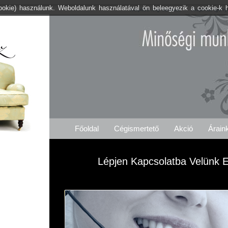
cookie) használunk. Weboldalunk használatával ön beleegyezik a cookie-k 
Kárpitos .org Varászló
Árajánlat Igény
Főoldal
Cégismertető
Akció
Árain
Lépjen Kapcsolatba Velünk E