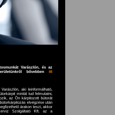
tosmunkát Varászlón,
és az
területünkről bővebben
itt
Varászlón, aki leinformálható,
torkárpit mintát tud felmutatni,
zik, az Ön kárpitozott bútorát
 bútorkárpitozás elvégzése után
megfizethető árakon teszi, akkor
rviz Szolgáltató Kft. az a