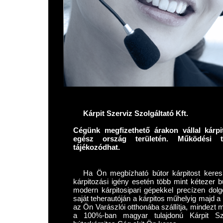
Kárpit Szerviz Szolgáltató Kft.
Cégünk megfizethető árakon vállal kárpi
egész ország területén. Működési 
tájékozódhat.
Ha Ön megbízható bútor kárpitost keres 
kárpitozási igény esetén több mint kétezer bú
modern kárpitosipari gépekkel precízen dolgo
saját teherautóján a kárpitos műhelyig majd a
az Ön Varászlói otthonába szállítja, mindezt 
a 100%-ban magyar tulajdonú Kárpit Sze