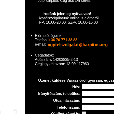
bútorkárpitos Cég akit Ön keres.
Irodánk jelenleg nyitva van!
Ügyfélszolgálatunk online is elérhető!
H-P: 10:00-20:00, SZ-V: 10:00-16:00
Elérhetőségeink:
Telefon:
+36 70 771 38 88
e-mail:
Cégadatok:
Adószám: 14203835-2-13
Cégjegyzékszám: 13-09-117960
Üzenet küldése Varászlóról gyorsan, egys
Név:
Irányítószám, település:
Utca, házszám:
Telefonszám:
Küldhet képet is: