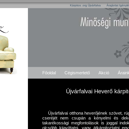
Kárpitos .org Újvárfalva
Árajánlat Igényl
Főoldal
Cégismertető
Akció
Árain
Újvárfalvai Heverő kárpi
Újvárfalvai otthona heverőjének szövet, r
cseréjét nem csupán a kényelmi és dek
takarékossági megfontolások is joggal indo
olcsóbb kijavíttatni, vagy átkárpitoztatni e