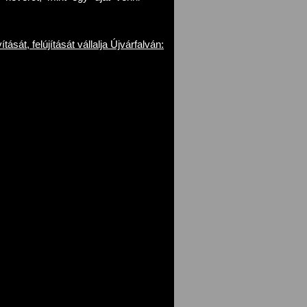
ását, felújítását vállalja Újvárfalván: