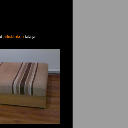
át
árlistánkon
találja.