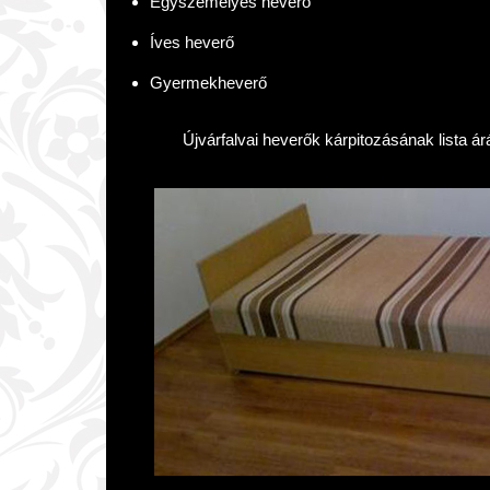
Egyszemélyes heverő
Íves heverő
Gyermekheverő
Újvárfalvai heverők kárpitozásának lista ár