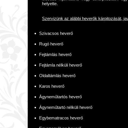
helyette.
Szervizünk az alábbi heverők kárpitozását, javít
Szivacsos heverő
Rugó heverő
Fejtámlás heverő
Fejtámla nélküli heverő
Oldaltámlás heverő
Karos heverő
Ágyneműtartós heverő
Ágyneműtartó nélküli heverő
Egybematracos heverő