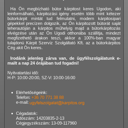
Ha Ön megbízható bútor kárpitost keres Ugodon, aki
leinformálható, kárpitozási igény esetén több mint kétezer
bútorkárpit mintát tud felmutatni, modern kárpitosipari
gépekkel precízen dolgozik, az Ön kárpitozott bútorát saját
teherautóján a kárpitos műhelyig majd a bútorkárpitozás
elvégzése után az Ön Ugodi otthonába szállítja, mindezt
megfizethető árakon teszi, akkor a 100%-ban magyar
tulajdonú Kárpit Szerviz Szolgáltató Kft. az a bútorkárpitos
Cég akit Ön keres.
Irodánk jelenleg zárva van, de ügyfélszolgálatunk e-
mailt a nap 24 órájában tud fogadni!
Nyitvatartási idő:
H-P: 10:00-20:00, SZ-V: 10:00-16:00
Elérhetőségeink:
Telefon:
+36 70 771 38 88
e-mail:
Cégadatok:
Adószám: 14203835-2-13
Cégjegyzékszám: 13-09-117960