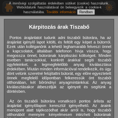
A minőségi szolgáltatás érdekében sütiket (cookie) használunk.
Weboldalunk használatával ön beleegyezik a cookie-k
használatába.
További információ
Kárpitozás árak Tiszabő
Pontos árajánlatot tudunk adni tiszabői bútorára, ha az
árajánlat igénylő lapot kitölti, és feltölt egy képet a bútorról.
Ezek után kolléganőnk a lehető leghamarabb felveszi önnel
a kapcsolatot, általában telefonon hívja vissza, hogy
megossza önnel, bútorának kárpitozási költségeit. Minden
esetben tanácsokkal, konkrét árakkal segíti tiszabői
ügyfeleinket, a legmegfelelőbb anyag kiválasztása
érdekében. Miután minden információval rendelkezik, és úgy
dönt velünk szeretné felújítattni bútorát, egy előre egyeztetett
önnek megfelelő időpontban felkeressük önt tiszabői
otthonában, két bőröndnyi anyagmintánkkal. Az anyag
kiválasztásakor átbeszéljük az igényeit és segítünk a
döntésben.
Az ön tiszabői bútorára vonatkozó pontos árlista az
árajánlat igénylőlapon keresztül igényelhető. Az áraink
menüpont alatt tájékozódhat akár arról is, hogy tiszabői
otthonából mennyire kényelmesen intézheti bútorának