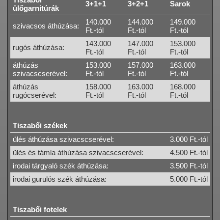
3+1+1
3+2+1
Sarok
ülőgarnitúrák
140.000
144.000
149.000
szivacsos áthúzása:
Ft.-tól
Ft.-tól
Ft.-tól
143.000
147.000
153.000
rugós áthúzása:
Ft.-tól
Ft.-tól
Ft.-tól
áthúzás
153.000
157.000
163.000
szivacscserével:
Ft.-tól
Ft.-tól
Ft.-tól
áthúzás
158.000
163.000
168.000
rugócserével:
Ft.-tól
Ft.-tól
Ft.-tól
Tiszabői székek
ülés áthúzása szivacscserével:
3.000 Ft.-tól
ülés és támla áthúzása szivacscserével:
4.500 Ft.-tól
irodai tárgyaló szék áthúzása:
3.500 Ft.-tól
irodai gurulós szék áthúzása:
5.000 Ft.-tól
Tiszabői fotelek