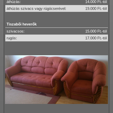
áthúzás:
14.000 Ft.-tól
áthúzás szivacs vagy rúgócserével:
19.000 Ft.-tól
Tiszabői heverők
szivacsos:
15.000 Ft.-tól
rugós:
17.000 Ft.-tól