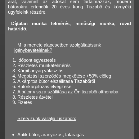
árát, valamint az adókat sem tartalmazzák, modern
bútorokra értendők 20 éves korig Tiszabő és környéki
ügyfeleink részére.
Díjtalan munka felmérés, minőségi munka, rövid
határidő.
Mi a menete alapesetben szolgáltatásunk
igénybevételének?
Időpont egyeztetés
Részletes munkafelmérés
Kárpit anyag választás
Megbízási szerződés megkötése +50% előleg
A kárpitos bútor elszállítása Tiszabőről
Bútorkárpitozás elvégzése
A bútor vissza szállítása az Ön tiszabői otthonába
Részletes átvétel
Fizetés
Szervizünk vállalja Tiszabőn:
Antik bútor, aranyozás, fafaragás