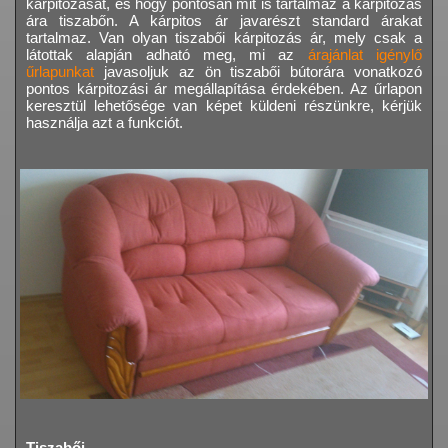
kárpitozását, és hogy pontosan mit is tartalmaz a kárpitozás
ára tiszabőn. A kárpitos ár javarészt standard árakat
tartalmaz. Van olyan tiszabői kárpitozás ár, mely csak a
látottak alapján adható meg, mi az
árajánlat igénylő
űrlapunkat
javasoljuk az ön tiszabői bútorára vonatkozó
pontos kárpitozási ár megállapítása érdekében. Az űrlapon
keresztül lehetősége van képet küldeni részünkre, kérjük
használja azt a funkciót.
Tiszabői