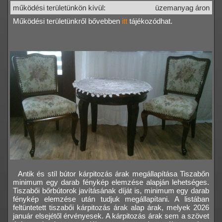
működési területünkön kívül:
üzemanyag áron
Működési területünkről bővebben
itt
tájékozódhat.
Antik és stíl bútor kárpitozás árak megállapítása Tiszabőn
minimum egy darab fénykép elemzése alapján lehetséges.
Tiszabői bőrbútorok javításának díját is, minimum egy darab
fénykép elemzése után tudjuk megállapítani. A listában
feltüntetett tiszabői kárpitozás árak alap árak, melyek 2026
január elsejétől érvényesek. A kárpitozás árak sem a szövet