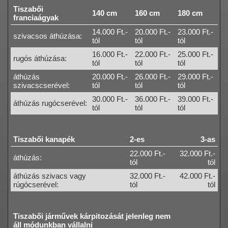
Tiszabői
140 cm
160 cm
180 cm
franciaágyak
14.000 Ft.-
20.000 Ft.-
23.000 Ft.-
szivacsos áthúzása:
tól
tól
tól
16.000 Ft.-
22.000 Ft.-
25.000 Ft.-
rugós áthúzása:
tól
tól
tól
áthúzás
20.000 Ft.-
26.000 Ft.-
29.000 Ft.-
szivacscserével:
tól
tól
tól
30.000 Ft.-
36.000 Ft.-
39.000 Ft.-
áthúzás rugócserével:
tól
tól
tól
Tiszabői kanapék
2-es
3-as
22.000 Ft.-
32.000 Ft.-
áthúzás:
tól
tól
áthúzás szivacs vagy
32.000 Ft.-
42.000 Ft.-
rúgócserével:
tól
tól
Tiszabői járművek kárpitozását jelenleg nem
áll módunkban vállalni