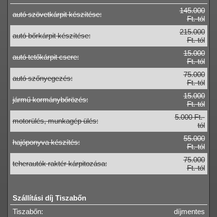
145.000
autó szövetkárpit készítése:
Ft.-tól
215.000
autó bőrkárpit készítése:
Ft.-tól
15.000
autó tetőkárpit csere:
Ft.-tól
75.000
autó szőnyegezés:
Ft.-tól
15.000
jármű kormánybőrözés:
Ft.-tól
5.000 Ft.-
motorülés, munkagép ülés:
tól
55.000
hajóponyva készítés:
Ft.-tól
75.000
teherautók raktér kárpitozása:
Ft.-tól
Szállítási díj Tiszabőn
Tiszabőn:
díjmentes