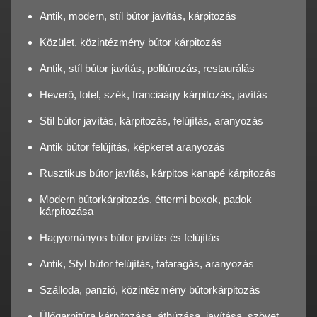
Antik, modern, stíl bútor javítás, kárpitozás
Közület, közintézmény bútor kárpitozás
Antik, stíl bútor javítás, politúrozás, restaurálás
Heverő, fotel, szék, franciaágy kárpitozás, javítás
Stíl bútor javítás, kárpitozás, felújítás, aranyozás
Antik bútor felújítás, képkeret aranyozás
Rusztikus bútor javítás, kárpitos kanapé kárpitozás
Modern bútorkárpitozás, éttermi boxok, padok
kárpitozása
Hagyományos bútor javítás és felújítás
Antik, Styl bútor felújítás, fafaragás, aranyozás
Szálloda, panzió, közintézmény bútorkárpitozás
Ülőgarnitúra kárpitozása, áthúzása, javítása, szövet