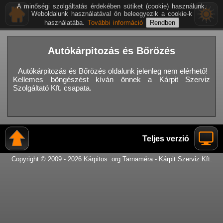
A minőségi szolgáltatás érdekében sütiket (cookie) használunk.
Weboldalunk használatával ön beleegyezik a cookie-k
használatába.
További információ
Autókárpitozás és Bőrözés
Autókárpitozás és Bőrözés oldalunk jelenleg nem elérhető!
Kellemes böngészést kíván önnek a Kárpit Szerviz
Szolgáltató Kft. csapata.
Teljes verzió
Copyright © 2009 - 2026 Kárpitos .org Tarnaméra - Kárpit Szerviz Kft.