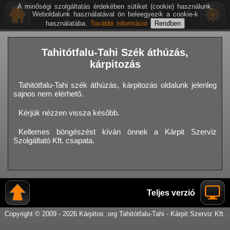
A minőségi szolgáltatás érdekében sütiket (cookie) használunk.
Weboldalunk használatával ön beleegyezik a cookie-k
használatába.
További információ
Tahitótfalu-Tahi Szék áthúzás,
kárpitozás
Tahitótfalu-Tahi szék áthúzás, kárpitozás oldalunk jelenleg
sajnos nem elérhető.
Kérjük nézzen vissza később.
Kellemes böngészést kíván önnek a Kárpit Szerviz
Szolgáltató Kft. csapata.
Teljes verzió
Copyright © 2009 - 2026 Kárpitos .org Tahitótfalu-Tahi - Kárpit Szerviz Kft.