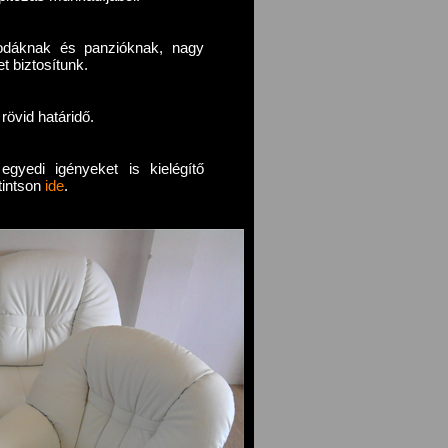
lodáknak és panzióknak, nagy
 biztosítunk.
rövid határidő.
gyedi igényeket is kielégítő
ttintson
ide
.