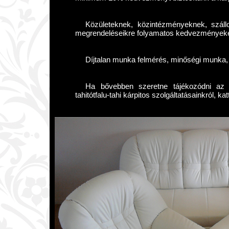
Közületeknek, közintézményeknek, szál
megrendeléseikre folyamatos kedvezményeket
Díjtalan munka felmérés, minőségi munka, 
Ha bővebben szeretne tájékozódni az e
tahitótfalu-tahi kárpitos szolgáltatásainkról, ka