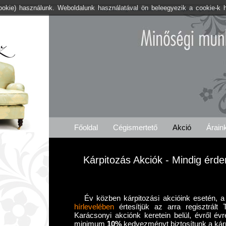
cookie) használunk. Weboldalunk használatával ön beleegyezik a cookie-k 
Kárpitos .org Tahitótfalu-Tahi
Árajánlat Igénylés
Főoldal
Cégismertető
Akció
Árain
Kárpitozás Akciók - Mindig érd
Év közben kárpitozási akcióink esetén, a 
hírlevelében
értesítjük az arra regisztrált Ta
Karácsonyi akciónk keretein belül, évről évr
minimum
10%
kedvezményt biztosítunk a kár