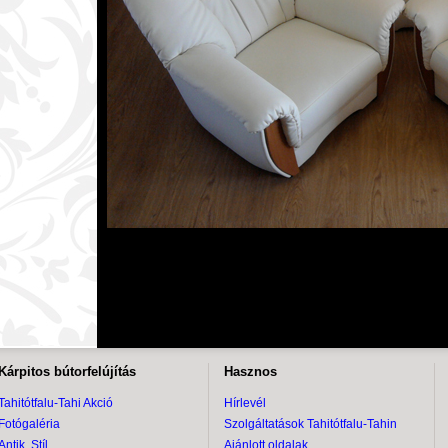
Kárpitos bútorfelújítás
Hasznos
Tahitótfalu-Tahi Akció
Hírlevél
Fotógaléria
Szolgáltatások Tahitótfalu-Tahin
Antik, Stíl
Ajánlott oldalak