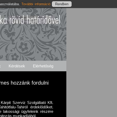
használatába.
További információ
Tahitótfalu-Tahi Szolgáltatásaink
Elérhetőségeink
k
Kérdések
Elérhetőség
emes hozzánk fordulni
Kárpit Szerviz Szolgáltató Kft.
hitótfalu-Tahiról érdeklődőket.
e lakossági ügyfeleink részére
pitozás munkadíjából.