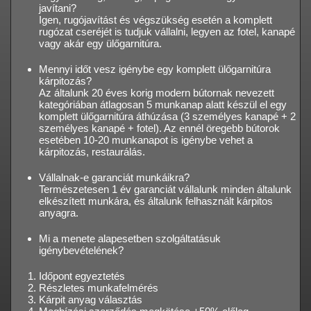
javítani?
Igen, rugójavítást és végszükség esetén a komplett
rugózat cseréjét is tudjuk vállalni, legyen az fotel, kanapé
vagy akár egy ülőgarnitúra.
Mennyi időt vesz igénybe egy komplett ülőgarnitúra
kárpitozás?
Az általunk 20 éves korig modern bútornak nevezett
kategóriában átlagosan 5 munkanap alatt készül el egy
komplett ülőgarnitúra áthúzása (3 személyes kanapé + 2
személyes kanapé + fotel). Az ennél öregebb bútorok
esetében 10-20 munkanapot is igénybe vehet a
kárpitozás, restaurálás.
Vállalnak-e garanciát munkáikra?
Természetesen 1 év garanciát vállalunk minden általunk
elkészített munkára, és általunk felhasznált kárpitos
anyagra.
Mi a menete alapesetben szolgáltatásuk
igénybevételének?
Időpont egyeztetés
Részletes munkafelmérés
Kárpit anyag választás