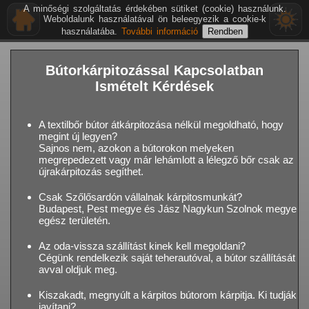
A minőségi szolgáltatás érdekében sütiket (cookie) használunk.
Weboldalunk használatával ön beleegyezik a cookie-k
használatába.
További információ
Bútorkárpitozással Kapcsolatban
Ismételt Kérdések
A textilbőr bútor átkárpitozása nélkül megoldható, hogy
megint új legyen?
Sajnos nem, azokon a bútorokon melyeken
megrepedezett vagy már lehámlott a lélegző bőr csak az
újrakárpitozás segíthet.
Csak Szőlősardón vállalnak kárpitosmunkát?
Budapest, Pest megye és Jász Nagykun Szolnok megye
egész területén.
Az oda-vissza szállítást kinek kell megoldani?
Cégünk rendelkezik saját teherautóval, a bútor szállítását
avval oldjuk meg.
Kiszakadt, megnyúlt a kárpitos bútorom kárpitja. Ki tudják
javítani?