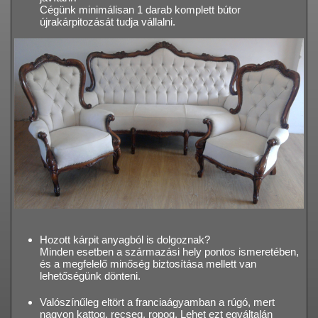
Cégünk minimálisan 1 darab komplett bútor
újrakárpitozását tudja vállalni.
Hozott kárpit anyagból is dolgoznak?
Minden esetben a származási hely pontos ismeretében,
és a megfelelő minőség biztosítása mellett van
lehetőségünk dönteni.
Valószínűleg eltört a franciaágyamban a rúgó, mert
nagyon kattog, recseg, ropog. Lehet ezt egyáltalán