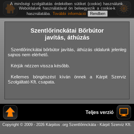
A minőségi szolgáltatás érdekében sütiket (cookie) használunk.
Weboldalunk használatával ön beleegyezik a cookie-k
használatába.
További információ
Szentlőrinckátai Bőrbútor
javítás, áthúzás
Szentlőrinckátai bőrbútor javítás, áthúzás oldalunk jelenleg
sajnos nem elérhető.
Kérjük nézzen vissza később.
Kellemes böngészést kíván önnek a Kárpit Szerviz
Szolgáltató Kft. csapata.
Teljes verzió
Copyright © 2009 - 2026 Kárpitos .org Szentlőrinckáta - Kárpit Szerviz Kft.