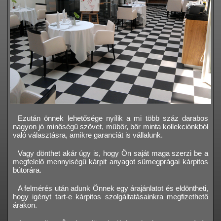
Ezután önnek lehetősége nyílik a mi több száz darabos
nagyon jó minőségű szövet, műbőr, bőr minta kollekciónkból
való választásra, amikre garanciát is vállalunk.
Vagy dönthet akár úgy is, hogy Ön saját maga szerzi be a
megfelelő mennyiségű kárpit anyagot sümegprágai kárpitos
bútorára.
A felmérés után adunk Önnek egy árajánlatot és eldöntheti,
hogy igényt tart-e kárpitos szolgáltatásainkra megfizethető
árakon.