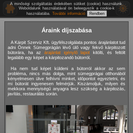
A minőségi szolgáltatás érdekében sütiket (cookie) használunk.
Weboldalunk használatával ön beleegyezik a cookie-k
használatába.
További információ
Áraink díjszabása
A Kárpit Szerviz Kft. ügyfélszolgálata pontos árajánlatot tud
adni Önnek Sümegprágán lévő ülő vagy fekvő kárpitozott
bútorára, ha az
árajánlat igénylő lapot
kitölti, és feltölt
legalább egy képet a kárpitozandó bútorról.
Ha nem tud képet küldeni a bútorról akkor az sem
probléma, nincs más dolga, mint sümegprágai otthonából
kényelmesen ülve felhívni minket, időpontot egyeztetni, és
mi bútorát ingyenesen felmérjük. Kiszámoljuk, milyen és
mekkora mennyiségű anyagra lesz szükség a kárpitozás,
javítás, restaurálás során.