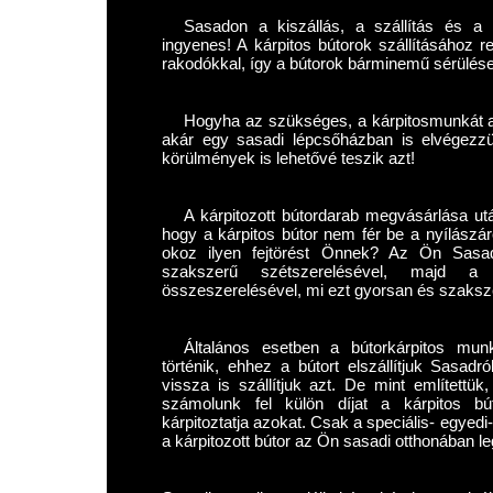
Sasadon a kiszállás, a szállítás és a h
ingyenes! A kárpitos bútorok szállításához r
rakodókkal, így a bútorok bárminemű sérülése 
Hogyha az szükséges, a kárpitosmunkát 
akár egy sasadi lépcsőházban is elvégezzü
körülmények is lehetővé teszik azt!
A kárpitozott bútordarab megvásárlása ut
hogy a kárpitos bútor nem fér be a nyílászá
okoz ilyen fejtörést Önnek? Az Ön Sasad
szakszerű szétszerelésével, majd a
összeszerelésével, mi ezt gyorsan és szaksz
Általános esetben a bútorkárpitos mun
történik, ehhez a bútort elszállítjuk Sasad
vissza is szállítjuk azt. De mint említet
számolunk fel külön díjat a kárpitos bút
kárpitoztatja azokat. Csak a speciális- egyed
a kárpitozott bútor az Ön sasadi otthonában le