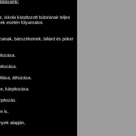
tatásaink:
 iskola kárpitozott bútorának teljes
sek esetén folyamatos
inak, bárszékeinek, biliárd és póker
itozása.
pitozása.
lása, áthúzása.
e, kárpitozása.
pitozás.
e is.
ények alapján.