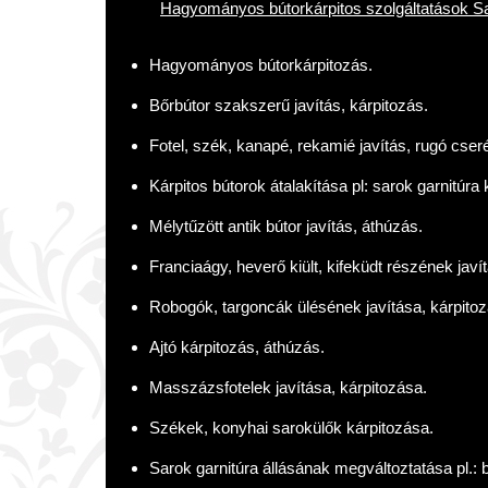
Hagyományos bútorkárpitos szolgáltatások S
Hagyományos bútorkárpitozás.
Bőrbútor szakszerű javítás, kárpitozás.
Fotel, szék, kanapé, rekamié javítás, rugó cseré
Kárpitos bútorok átalakítása pl: sarok garnitúra 
Mélytűzött antik bútor javítás, áthúzás.
Franciaágy, heverő kiült, kifeküdt részének javí
Robogók, targoncák ülésének javítása, kárpitoz
Ajtó kárpitozás, áthúzás.
Masszázsfotelek javítása, kárpitozása.
Székek, konyhai sarokülők kárpitozása.
Sarok garnitúra állásának megváltoztatása pl.: b