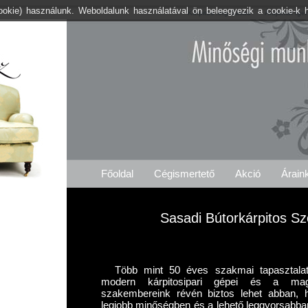
cookie) használunk. Weboldalunk használatával ön beleegyezik a cookie-k 
Kárpitos .org Sasad
Árajánlat Igé
Főoldal
Cégismertető
Akció
Árain
Sasadi Bútorkárpitos Sz
Több mint 50 éves szakmai tapasztalat
modern kárpitosipari gépei és a maga
szakembereink révén biztos lehet abban,
legjobb minőségben és a lehető leggyorsabban