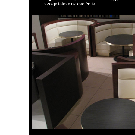
szolgáltatásaink esetén is.