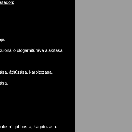
asadon:
je.
különálló ülőgarnitúrává alakítása.
tása, áthúzása, kárpitozása.
ása.
alosról-jobbosra, kárpitozása.