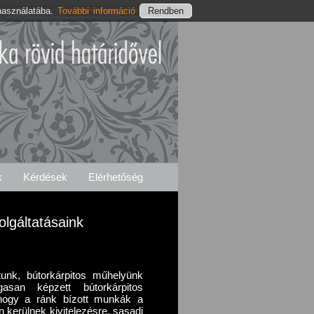
használatába.
További információ
nylés
Sasadi Szolgáltatásaink
Elérhetőségeink
k
Kérdések
Elérhetőség
olgáltatásaink
unk, bútorkárpitos műhelyünk
san képzett bútorkárpitos
 hogy a ránk bízott munkák a
 kerülnek kivitelezésre, sasadi