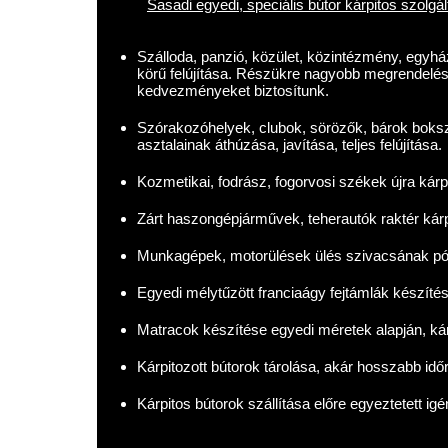
Sasadi egyedi, speciális bútor kárpitos szolgál
Szálloda, panzió, közület, közintézmény, egyház,
körű felújítása. Részükre nagyobb megrendelé
kedvezményeket biztosítunk.
Szórakozóhelyek, clubok, sörözők, bárok boksza
asztalainak áthúzása, javítása, teljes felújítása.
Kozmetikai, fodrász, fogorvosi székek újra kárp
Zárt haszongépjárművek, teherautók raktér kár
Munkagépek, motorülések ülés szivacsának pót
Egyedi mélytűzött franciaágy fejtámlák készítés
Matracok készítése egyedi méretek alapján, kár
Kárpitozott bútorok tárolása, akár hosszabb időr
Kárpitos bútorok szállítása előre egyeztetett ig