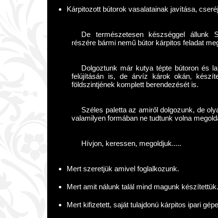
Kárpitozott bútorok vasalatainak javítása, cseré
De természetesen készséggel állunk S
részére bármi nemű bútor kárpitos feladat me
Dolgoztunk már kutya tépte bútoron és lak
felújításán is, de árvíz károk okán, készí
földszintjének komplett berendezését is.
Széles paletta az amiről dolgozunk, de ol
valamilyen formában ne tudtunk volna megold
Hívjon, keressen, megoldjuk.....
Mert szeretjük amivel foglalkozunk.
Mert amit nálunk talál mind magunk készítettük
Mert kifizetett, saját tulajdonú kárpitos ipari gé