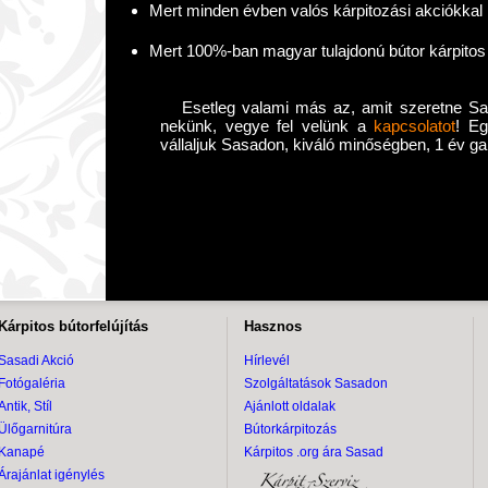
Mert minden évben valós kárpitozási akciókka
Mert 100%-ban magyar tulajdonú bútor kárpito
Esetleg valami más az, amit szeretne Sa
nekünk, vegye fel velünk a
kapcsolatot
! Eg
vállaljuk Sasadon, kiváló minőségben, 1 év ga
Kárpitos bútorfelújítás
Hasznos
Sasadi Akció
Hírlevél
Fotógaléria
Szolgáltatások Sasadon
Antik, Stíl
Ajánlott oldalak
Ülőgarnitúra
Bútorkárpitozás
Kanapé
Kárpitos .org ára Sasad
Árajánlat igénylés