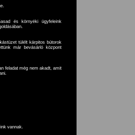
je.
asad és környéki ügyfeleink
goldásában.
ástüzet túlélt kárpitos bútorok
tettünk már bevásárló központ
yan feladat még nem akadt, amit
ani.
.
peink vannak.