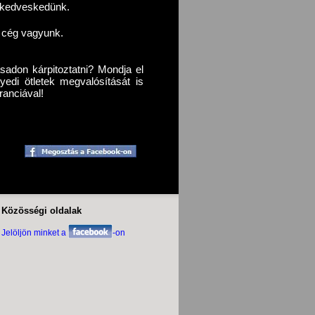
l kedveskedünk.
s cég vagyunk.
sadon kárpitoztatni? Mondja el
yedi ötletek megvalósítását is
ranciával!
Közösségi oldalak
Jelöljön minket a
-on