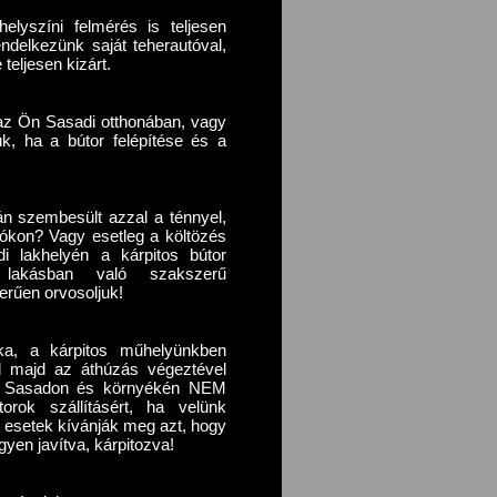
elyszíni felmérés is teljesen
endelkezünk saját teherautóval,
teljesen kizárt.
az Ön Sasadi otthonában, vagy
k, ha a bútor felépítése és a
án szembesült azzal a ténnyel,
rókon? Vagy esetleg a költözés
i lakhelyén a kárpitos bútor
 lakásban való szakszerű
erűen orvosoljuk!
ka, a kárpitos műhelyünkben
ról majd az áthúzás végeztével
tük, Sasadon és környékén NEM
orok szállításért, ha velünk
i- esetek kívánják meg azt, hogy
gyen javítva, kárpitozva!