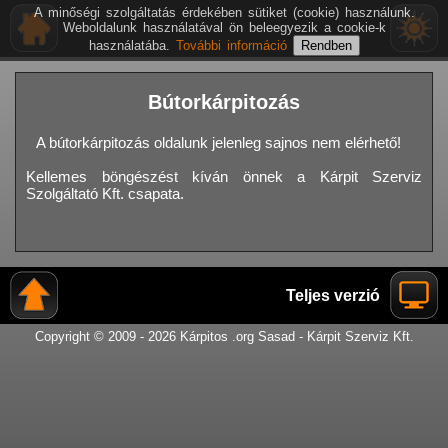
A minőségi szolgáltatás érdekében sütiket (cookie) használunk.
Weboldalunk használatával ön beleegyezik a cookie-k
használatába.
További információ
Bútorkárpitozás
A bútorkárpitozás oldalunk jelenleg sajnos nem elérhető!
Kellemes böngészést kíván önnek a Kárpit Szerviz
Szolgáltató Kft. csapata.
Teljes verzió
Copyright © 2009 - 2026 Kárpitos .org Sasad - Kárpit Szerviz Kft.