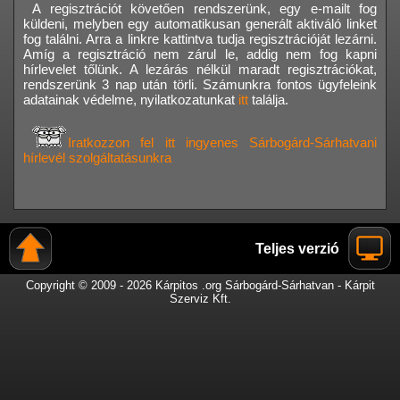
A regisztrációt követően rendszerünk, egy e-mailt fog
küldeni, melyben egy automatikusan generált aktiváló linket
fog találni. Arra a linkre kattintva tudja regisztrációját lezárni.
Amíg a regisztráció nem zárul le, addig nem fog kapni
hírlevelet tőlünk. A lezárás nélkül maradt regisztrációkat,
rendszerünk 3 nap után törli. Számunkra fontos ügyfeleink
adatainak védelme, nyilatkozatunkat
itt
találja.
Iratkozzon fel itt ingyenes Sárbogárd-Sárhatvani
hírlevél szolgáltatásunkra
Teljes verzió
Copyright © 2009 - 2026 Kárpitos .org Sárbogárd-Sárhatvan - Kárpit
Szerviz Kft.