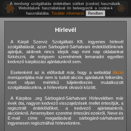
A minőségi szolgáltatás érdekében sütiket (cookie) használunk.
Weboldalunk használatával ön beleegyezik a cookie-k
használatába.
További információ
Hírlevél
A Kárpit Szerviz Szolgáltató Kft. ingyenes hírlevél
szolgáltatását, azon Sárbogárd-Sárhatvani érdeklődőinknek
ajánljuk, akiknek nincs idejük nap mint nap oldalainkat
fürkészni, de mégsem szeretnének lemaradni egyetlen
kedvező kárpitozási ajánlatunkról sem.
Esetenként az is előfordult már, hogy a weboldal
Akció
menüpontjába már nem is tudott akciós ajánlatunk felkerülni,
mert olyan mértékű túljelentkezés mutatkozott
szolgáltatásunkra, a hírlevelünk olvasói között.
A Kárpitos .org Sárbogárd-Sárhatvani Hírlevelében már
évek óta, nagyon kedvező visszajelzések mellet értesítjük, a
regisztrált érdeklődőket, a kedvező ajánlatainkról,
akcióinkról. Amennyiben szeretne értesülni ezekről, Neve és
E-mail címe megadásával sárbogárd-sárhatvanról
ingyenesen regisztrálhat hírlevelünkre.