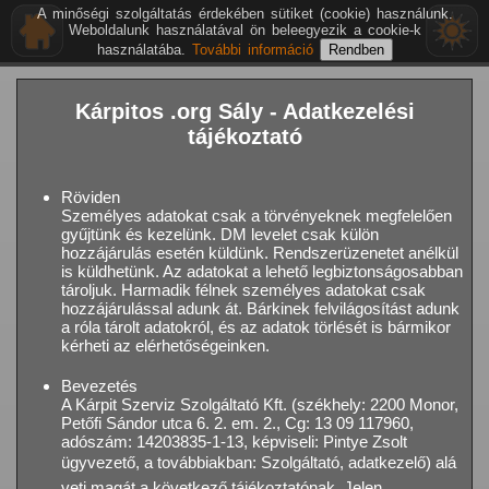
A minőségi szolgáltatás érdekében sütiket (cookie) használunk.
Weboldalunk használatával ön beleegyezik a cookie-k
használatába.
További információ
Kárpitos .org Sály - Adatkezelési
tájékoztató
Röviden
Személyes adatokat csak a törvényeknek megfelelően
gyűjtünk és kezelünk. DM levelet csak külön
hozzájárulás esetén küldünk. Rendszerüzenetet anélkül
is küldhetünk. Az adatokat a lehető legbiztonságosabban
tároljuk. Harmadik félnek személyes adatokat csak
hozzájárulással adunk át. Bárkinek felvilágosítást adunk
a róla tárolt adatokról, és az adatok törlését is bármikor
kérheti az elérhetőségeinken.
Bevezetés
A Kárpit Szerviz Szolgáltató Kft. (székhely: 2200 Monor,
Petőfi Sándor utca 6. 2. em. 2., Cg: 13 09 117960,
adószám: 14203835-1-13, képviseli: Pintye Zsolt
ügyvezető, a továbbiakban: Szolgáltató, adatkezelő) alá
veti magát a következő tájékoztatónak. Jelen