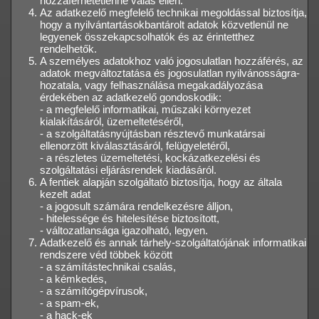
hozzáférhetetlenné válás ellen.
Az adatkezelő megfelelő technikai megoldással biztosítja,
hogy a nyilvántartásokbantárolt adatok közvetlenül ne
legyenek összekapcsolhatók és az érintetthez
rendelhetők.
A személyes adatokhoz való jogosulatlan hozzáférés, az
adatok megváltoztatása és jogosulatlan nyilvánosságra-
hozatala, vagy felhasználása megakadályozása
érdekében az adatkezelő gondoskodik:
- a megfelelő informatikai, műszaki környezet
kialakításáról, üzemeltetéséről,
- a szolgáltatásnyújtásban résztevő munkatársai
ellenorzött kiválasztásáról, felügyeletéről,
- a részletes üzemeltetési, kockázatkezelési és
szolgáltatási eljárásrendek kiadásáról.
A fentiek alapján szolgáltató biztosítja, hogy az általa
kezelt adat
- a jogosult számára rendelkezésre álljon,
- hitelessége és hitelesítése biztosított,
- változatlansága igazolható, legyen.
Adatkezelő és annak tárhely-szolgáltatójának informatikai
rendszere véd többek között
- a számítástechnikai csalás,
- a kémkedés,
- a számítógépvírusok,
- a spam-ek,
- a hack-ek