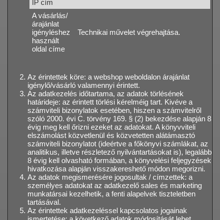
IP cím
A vásárlás/
árajánlat
igényléshez
Technikai művelet végrehajtása.
használt
oldal címe
Az érintettek köre: a webshop weboldalon árajánlat
igénylő/vásárló valamennyi érintett.
Az adatkezelés időtartama, az adatok törlésének
határideje: az érintett törlési kérelméig tart. Kivéve a
számviteli bizonylatok esetében, hiszen a számvitelről
szóló 2000. évi C. törvény 169. § (2) bekezdése alapján 8
évig meg kell őrizni ezeket az adatokat. A könyvviteli
elszámolást közvetlenül és közvetetten alátámasztó
számviteli bizonylatot (ideértve a főkönyvi számlákat, az
analitikus, illetve részletező nyilvántartásokat is), legalább
8 évig kell olvasható formában, a könyvelési feljegyzések
hivatkozása alapján visszakereshető módon megorizni.
Az adatok megismerésére jogosultak / címzettek: a
személyes adatokat az adatkezelő sales és marketing
munkatársai kezelhetik, a fenti alapelvek tiszteletben
tartásával.
Az érintettek adatkezeléssel kapcsolatos jogainak
ismertetése: a következő adatok módosítását lehet