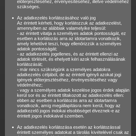
előterjesztéséhez, érvényesítéséhez, illetve védelméhez
szükséges.
Az adatkezelés korlátozásához való jog
Az érintett kérheti, hogy korlátozzuk az adatkezelést,
amennyiben az alábbiak valamelyike teljesül:
- az érintett vitatja a személyes adatok pontosságát, ez
esetben a korlátozás arra az idotartamra vonatkozik,
amely lehetővé teszi, hogy ellenőrizzük a személyes
adatok pontosságát;
- az adatkezelés jogellenes, és az érintett ellenzi az
adatok törlését, és ehelyett kéri azok felhasználásának
korlátozását;
- már nincs szükségünk a személyes adatokra
adatkezelés céljából, de az érintett igényli azokat jogi
igények előterjesztéséhez, érvényesítéséhez vagy
védelméhez;
- vagy a személyes adatok kezelése jogos érdek alapján
kerül sor és az érintett tiltakozott az adatkezelés ellen:
ebben az esetben a korlátozás arra az idotartamra
vonatkozik, amíg megállapításra nem kerül, hogy az
adatkezelő jogos indokai elsobbséget élveznek-e az
érintett jogos indokaival szemben.
Az adatkezelés korlátozása esetén az korlátozással
érintett személyes adatokat a tárolás kivételével csak az