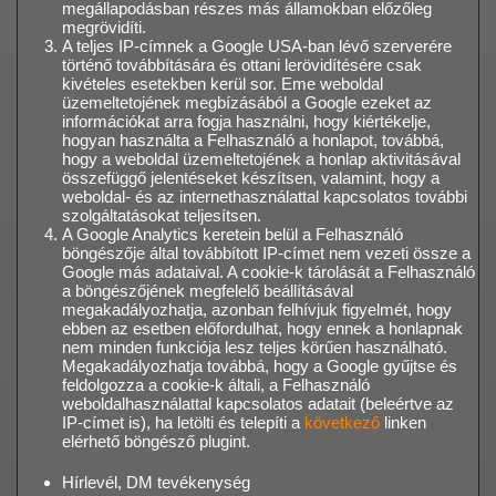
megállapodásban részes más államokban előzőleg
megrövidíti.
A teljes IP-címnek a Google USA-ban lévő szerverére
történő továbbítására és ottani lerövidítésére csak
kivételes esetekben kerül sor. Eme weboldal
üzemeltetojének megbízásából a Google ezeket az
információkat arra fogja használni, hogy kiértékelje,
hogyan használta a Felhasználó a honlapot, továbbá,
hogy a weboldal üzemeltetojének a honlap aktivitásával
összefüggő jelentéseket készítsen, valamint, hogy a
weboldal- és az internethasználattal kapcsolatos további
szolgáltatásokat teljesítsen.
A Google Analytics keretein belül a Felhasználó
böngészője által továbbított IP-címet nem vezeti össze a
Google más adataival. A cookie-k tárolását a Felhasználó
a böngészőjének megfelelő beállításával
megakadályozhatja, azonban felhívjuk figyelmét, hogy
ebben az esetben előfordulhat, hogy ennek a honlapnak
nem minden funkciója lesz teljes körűen használható.
Megakadályozhatja továbbá, hogy a Google gyűjtse és
feldolgozza a cookie-k általi, a Felhasználó
weboldalhasználattal kapcsolatos adatait (beleértve az
IP-címet is), ha letölti és telepíti a
következő
linken
elérhető böngésző plugint.
Hírlevél, DM tevékenység