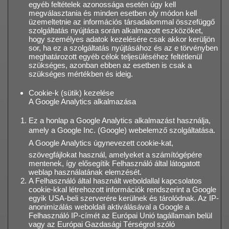
egyéb feltételek azonossága esetén úgy kell
megválasztania és minden esetben oly módon kell
üzemeltetnie az információs társadalommal összefüggő
szolgáltatás nyújtása során alkalmazott eszközöket,
hogy személyes adatok kezelésére csak akkor kerüljön
sor, ha ez a szolgáltatás nyújtásához és az e törvényben
meghatározott egyéb célok teljesüléséhez feltétlenül
szükséges, azonban ebben az esetben is csak a
szükséges mértékben és ideig.
Cookie-k (sütik) kezelése
A Google Analytics alkalmazása
Ez a honlap a Google Analytics alkalmazást használja,
amely a Google Inc. (Google) webelemző szolgáltatása.
A Google Analytics úgynevezett cookie-kat,
szövegfájlokat használ, amelyeket a számítógépére
mentenek, így elősegítik Felhasználó által látogatott
weblap használatának elemzését.
A Felhasználó által használt weboldallal kapcsolatos
cookie-kkal létrehozott információk rendszerint a Google
egyik USA-beli szerverére kerülnek és tárolódnak. Az IP-
anonimizálás weboldali aktiválásával a Google a
Felhasználó IP-címét az Európai Unió tagállamain belül
vagy az Európai Gazdasági Térségrol szóló