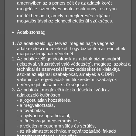
amennyiben az a pontos célt és az adatok körét
megjelölte  személyes adatot csak annyit és olyan
mértékben ad ki, amely a megkeresés céljának
megvalósításához elengedhetetlenül szükséges.
Adatbiztonság
Az adatkezelő úgy tervezi meg és hajtja végre az
adatkezelési műveleteket, hogy biztosítsa az érintettek
magánszférájának védelmét.
Az adatkezelő gondoskodik az adatok biztonságáról
(jelszóval, vírusirtóval való védettség), megteszi azokat a
technikai és szervezési intézkedéseket és kialakítja
azokat az eljárási szabályokat, amelyek a GDPR,
valamint az egyéb adat- és titokvédelmi szabályok
érvényre juttatásához szükségesek.
Az adatokat megfelelő intézkedésekkel védi az
adatkezelő különösen
- a jogosulatlan hozzáférés,
- a megváltoztatás,
- a továbbítás,
- a nyilvánosságra hozatal,
- a törlés vagy megsemmisítés,
- a véletlen megsemmisülés és sérülés,
- az alkalmazott technika megváltozásából fakadó