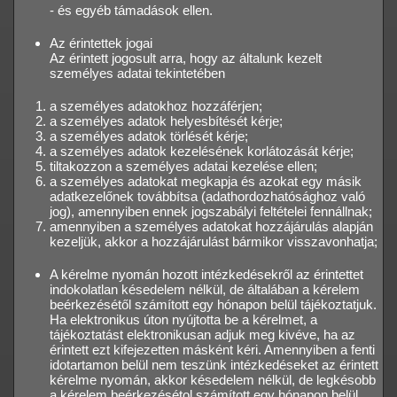
- és egyéb támadások ellen.
Az érintettek jogai
Az érintett jogosult arra, hogy az általunk kezelt
személyes adatai tekintetében
a személyes adatokhoz hozzáférjen;
a személyes adatok helyesbítését kérje;
a személyes adatok törlését kérje;
a személyes adatok kezelésének korlátozását kérje;
tiltakozzon a személyes adatai kezelése ellen;
a személyes adatokat megkapja és azokat egy másik
adatkezelőnek továbbítsa (adathordozhatósághoz való
jog), amennyiben ennek jogszabályi feltételei fennállnak;
amennyiben a személyes adatokat hozzájárulás alapján
kezeljük, akkor a hozzájárulást bármikor visszavonhatja;
A kérelme nyomán hozott intézkedésekről az érintettet
indokolatlan késedelem nélkül, de általában a kérelem
beérkezésétől számított egy hónapon belül tájékoztatjuk.
Ha elektronikus úton nyújtotta be a kérelmet, a
tájékoztatást elektronikusan adjuk meg kivéve, ha az
érintett ezt kifejezetten másként kéri. Amennyiben a fenti
idotartamon belül nem teszünk intézkedéseket az érintett
kérelme nyomán, akkor késedelem nélkül, de legkésobb
a kérelem beérkezésétol számított egy hónapon belül