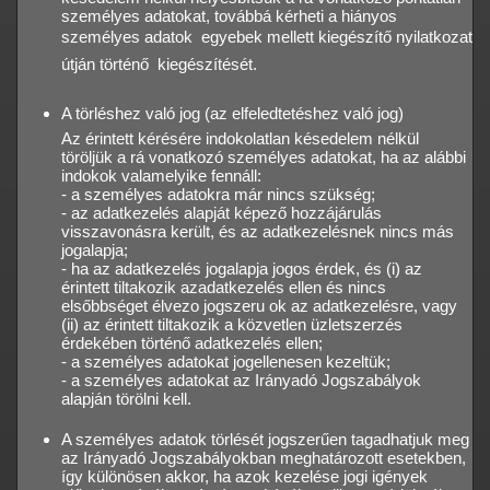
személyes adatokat, továbbá kérheti a hiányos
személyes adatok  egyebek mellett kiegészítő nyilatkozat
útján történő  kiegészítését.
A törléshez való jog (az elfeledtetéshez való jog)
Az érintett kérésére indokolatlan késedelem nélkül
töröljük a rá vonatkozó személyes adatokat, ha az alábbi
indokok valamelyike fennáll:
- a személyes adatokra már nincs szükség;
- az adatkezelés alapját képező hozzájárulás
visszavonásra került, és az adatkezelésnek nincs más
jogalapja;
- ha az adatkezelés jogalapja jogos érdek, és (i) az
érintett tiltakozik azadatkezelés ellen és nincs
elsőbbséget élvezo jogszeru ok az adatkezelésre, vagy
(ii) az érintett tiltakozik a közvetlen üzletszerzés
érdekében történő adatkezelés ellen;
- a személyes adatokat jogellenesen kezeltük;
- a személyes adatokat az Irányadó Jogszabályok
alapján törölni kell.
A személyes adatok törlését jogszerűen tagadhatjuk meg
az Irányadó Jogszabályokban meghatározott esetekben,
így különösen akkor, ha azok kezelése jogi igények