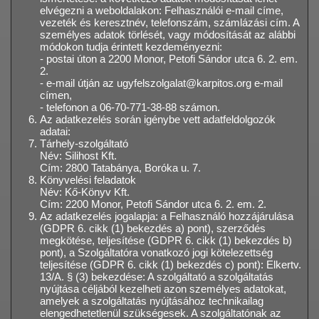
elvégezni a weboldalakon: Felhasználói e-mail címe,
vezeték és keresztnév, telefonszám, számlázási cím. A
személyes adatok törlését, vagy módosítását az alábbi
módokon tudja érintett kezdeményezni:
- postai úton a 2200 Monor, Petofi Sándor utca 6. 2. em.
2.
- e-mail útján az ugyfelszolgalat@karpitos.org e-mail
címen,
- telefonon a 06-70-771-38-88 számon.
Az adatkezelés során igénybe vett adatfeldolgozók
adatai:
Tárhely-szolgáltató
Név: Silihost Kft.
Cím: 2800 Tatabánya, Boróka u. 7.
Könyvelési feladatok
Név: Kő-Könyv Kft.
Cím: 2200 Monor, Petofi Sándor utca 6. 2. em. 2.
Az adatkezelés jogalapja: a Felhasználó hozzájárulása
(GDPR 6. cikk (1) bekezdés a) pont), szerződés
megkötése, teljesítése (GDPR 6. cikk (1) bekezdés b)
pont), a Szolgáltatóra vonatkozó jogi kötelezettség
teljesítése (GDPR 6. cikk (1) bekezdés c) pont): Elkertv.
13/A. § (3) bekezdése: A szolgáltató a szolgáltatás
nyújtása céljából kezelheti azon személyes adatokat,
amelyek a szolgáltatás nyújtásához technikailag
elengedhetetlenül szükségesek. A szolgáltatónak az