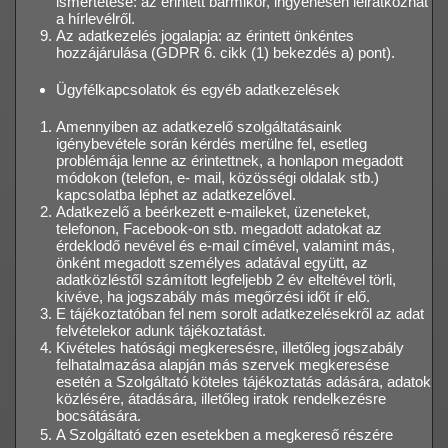
ismertetése: az érintett bármikor, ingyenesen leiratkozhat
a hírlevélről.
Az adatkezelés jogalapja: az érintett önkéntes
hozzájárulása (GDPR 6. cikk (1) bekezdés a) pont).
Ügyfélkapcsolatok és egyéb adatkezelések
Amennyiben az adatkezelő szolgáltatásaink
igénybevétele során kérdés merülne fel, esetleg
problémája lenne az érintettnek, a honlapon megadott
módokon (telefon, e- mail, közösségi oldalak stb.)
kapcsolatba léphet az adatkezelővel.
Adatkezelő a beérkezett e-maileket, üzeneteket,
telefonon, Facebook-on stb. megadott adatokat az
érdeklodő nevével és e-mail címével, valamint más,
önként megadott személyes adatával együtt, az
adatközléstől számított legfeljebb 2 év elteltével törli,
kivéve, ha jogszabály más megőrzési időt ír elő.
E tájékoztatóban fel nem sorolt adatkezelésekről az adat
felvételekor adunk tájékoztatást.
Kivételes hatósági megkeresésre, illetőleg jogszabály
felhatalmazása alapján más szervek megkeresése
esetén a Szolgáltató köteles tájékoztatás adására, adatok
közlésére, átadására, illetőleg iratok rendelkezésre
bocsátására.
A Szolgáltató ezen esetekben a megkereső részére 