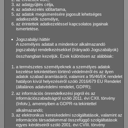
az adatgyűjtés célja,
az adatkezelés időtartama,
az adatok megismerésére jogosult lehetséges
adatkezelők személye,
az érintettek adatkezeléssel kapcsolatos jogainak
ismertetése.
Jogszabályi háttér
A személyes adatait a mindenkor alkalmazandó
jogszabályi rendelkezésekkel (Irányadó Jogszabályok)
összhangban kezeljük. Ezek különösen az alábbiak:
a természetes személyeknek a személyes adatok
kezelése tekintetében történő védelméről és az ilyen
adatok szabad áramlásáról, valamint a 95/46/EK rendelet
hatályon kívül helyezéséről szóló 2016/679 EU Rendelet
(általános adatvédelmi rendelet, GDPR);
az információs önrendelkezési jogról és az
információszabadságról szóló 2011. évi CXII. törvény
(Infotv.), amennyiben a GDPR-ra tekintettel
alkalmazandó;
az elektronikus kereskedelmi szolgáltatások, valamint az
információs társadalommal összefüggő szolgáltatások
egyes kérdéseiről szóló 2001. évi CVIII. törvény