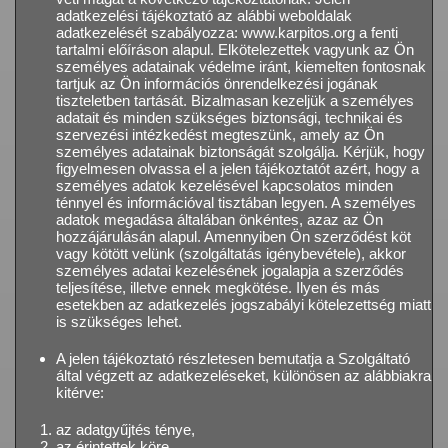
adatkezelési tájékoztató az alábbi weboldalak
adatkezelését szabályozza: www.karpitos.org a fenti
tartalmi előíráson alapul. Elkötelezettek vagyunk az Ön
személyes adatainak védelme iránt, kiemelten fontosnak
tartjuk az Ön információs önrendelkezési jogának
tiszteletben tartását. Bizalmasan kezeljük a személyes
adatait és minden szükséges biztonsági, technikai és
szervezési intézkedést megteszünk, amely az Ön
személyes adatainak biztonságát szolgálja. Kérjük, hogy
figyelmesen olvassa el a jelen tájékoztatót azért, hogy a
személyes adatok kezelésével kapcsolatos minden
ténnyel és információval tisztában legyen. A személyes
adatok megadása általában önkéntes, azaz az Ön
hozzájárulásán alapul. Amennyiben Ön szerződést köt
vagy kötött velünk (szolgáltatás igénybevétele), akkor
személyes adatai kezelésének jogalapja a szerződés
teljesítése, illetve ennek megkötése. Ilyen és más
esetekben az adatkezelés jogszabályi kötelezettség miatt
is szükséges lehet.
A jelen tájékoztató részletesen bemutatja a Szolgáltató
által végzett az adatkezeléseket, különösen az alábbiakra
kitérve:
az adatgyűjtés ténye,
az érintettek köre,