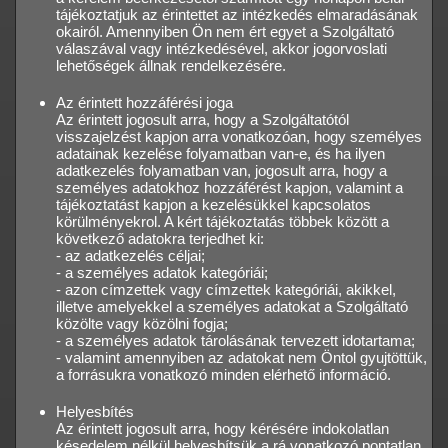
tájékoztatjuk az érintettet az intézkedés elmaradásának
okairól. Amennyiben Ön nem ért egyet a Szolgáltató
válaszával vagy intézkedésével, akkor jogorvoslati
lehetőségek állnak rendelkezésére.
Az érintett hozzáférési joga
Az érintett jogosult arra, hogy a Szolgáltatótól
visszajelzést kapjon arra vonatkozóan, hogy személyes
adatainak kezelése folyamatban van-e, és ha ilyen
adatkezelés folyamatban van, jogosult arra, hogy a
személyes adatokhoz hozzáférést kapjon, valamint a
tájékoztatást kapjon a kezelésükkel kapcsolatos
körülményekrol. A kért tájékoztatás többek között a
következő adatokra terjedhet ki:
- az adatkezelés céljai;
- a személyes adatok kategóriái;
- azon címzettek vagy címzettek kategóriái, akikkel,
illetve amelyekkel a személyes adatokat a Szolgáltató
közölte vagy közölni fogja;
- a személyes adatok tárolásának tervezett idotartama;
- valamint amennyiben az adatokat nem Öntol gyujtöttük,
a forrásukra vonatkozó minden elérhető információ.
Helyesbítés
Az érintett jogosult arra, hogy kérésére indokolatlan
késedelem nélkül helyesbítsük a rá vonatkozó pontatlan