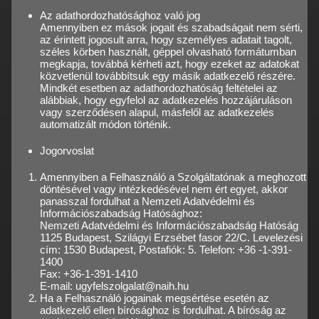
Az adathordozhatósághoz való jog
Amennyiben ez mások jogait és szabadságait nem sérti,
az érintett jogosult arra, hogy személyes adatait tagolt,
széles körben használt, géppel olvasható formátumban
megkapja, továbbá kérheti azt, hogy ezeket az adatokat
közvetlenül továbbítsuk egy másik adatkezelő részére.
Mindkét esetben az adathordozhatóság feltételei az
alábbiak, hogy egyfelol az adatkezelés hozzájáruláson
vagy szerződésen alapul, másfelől az adatkezelés
automatizált módon történik.
Jogorvoslat
Amennyiben a Felhasználó a Szolgáltatónak a meghozott
döntésével vagy intézkedésével nem ért egyet, akkor
panasszal fordulhat a Nemzeti Adatvédelmi és
Információszabadság Hatósághoz:
Nemzeti Adatvédelmi és Információszabadság Hatóság
1125 Budapest, Szilágyi Erzsébet fasor 22/C. Levelezési
cím: 1530 Budapest, Postafiók: 5. Telefon: +36 -1-391-
1400
Fax: +36-1-391-1410
E-mail: ugyfelszolgalat@naih.hu
Ha a Felhasználó jogainak megsértése esetén az
adatkezelő ellen bírósághoz is fordulhat. A bíróság az