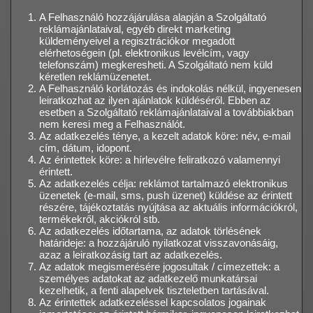
A Felhasználó hozzájárulása alapján a Szolgáltató
reklámajánlataival, egyéb direkt marketing
küldeményeivel a regisztrációkor megadott
elérhetoségein (pl. elektronikus levélcím, vagy
telefonszám) megkeresheti. A Szolgáltató nem küld
kéretlen reklámüzenetet.
A Felhasználó korlátozás és indokolás nélkül, ingyenesen
leiratkozhat az ilyen ajánlatok küldéséről. Ebben az
esetben a Szolgáltató reklámajánlataival a továbbiakban
nem keresi meg a Felhasználót.
Az adatkezelés ténye, a kezelt adatok köre: név, e-mail
cím, dátum, idopont.
Az érintettek köre: a hírlevélre feliratkozó valamennyi
érintett.
Az adatkezelés célja: reklámot tartalmazó elektronikus
üzenetek (e-mail, sms, push üzenet) küldése az érintett
részére, tájékoztatás nyújtása az aktuális információkról,
termékekről, akciókról stb.
Az adatkezelés időtartama, az adatok törlésének
határideje: a hozzájáruló nyilatkozat visszavonásáig,
azaz a leiratkozásig tart az adatkezelés.
Az adatok megismerésére jogosultak / címezettek: a
személyes adatokat az adatkezelő munkatársai
kezelhetik, a fenti alapelvek tiszteletben tartásával.
Az érintettek adatkezeléssel kapcsolatos jogainak