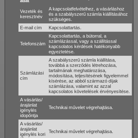
adat
A kapcsolatfelvételhez, a vásárláshoz
Vezeték és
és a szabályszerű számla kiállításához
keresztnév
szükséges.
E-mail cím
Kapcsolattartás.
Kapcsolattartás, a bútorral, a
számlázással, vagy a szállítással
Telefonszám
kapcsolatos kérdések hatékonyabb
egyeztetése.
A szabályszerű számla kiállítása,
továbbá a szerződés létrehozása,
tartalmának meghatározása,
Számlázási
módosítása, teljesítésének figyelemmel
cím
kísérése, az abból származó díjak
számlázása, valamint az azzal
kapcsolatos követelések érvényesítése.
A vásárlás/
árajánlat
Technikai művelet végrehajtása.
igénylés
idopőntja
A vásárlás/
árajánlat
Technikai művelet végrehajtása.
igénylés kori