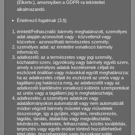
(Elkertv.), amennyiben a GDPR-ra tekintettel
alkalmazandó.
Értelmező fogalmak (3.§)
érintett/Felhasználó: bármely meghatározott, személyes
adat alapján azonosított vagy - közvetlenül vagy
közvetve - azonosítható természetes személy;
személyes adat: az érintettre vonatkozó bármely
információ;
adatkezelő: az a természetes vagy jogi személy,
közhatalmi szerv, ügynökség vagy bármely egyéb szerv,
amely a személyes adatok kezelésének céljait és
eszközeit önállóan vagy másokkal együtt meghatározza;
ha az adatkezelés céljait és eszközeit az uniós vagy a
tagállami jog határozza meg, az adatkezelőt vagy az
adatkezelő kijelölésére vonatkozó különös szempontokat
az uniós vagy a tagállami jog is meghatározhatja;
adatkezelés: a személyes adatokon vagy
adatállományokon automatizált vagy nem automatizált
módon végzett bármely művelet vagy műveletek
összessége, így a gyűjtés, rögzítés, rendszerezés,
tagolás, tárolás, átalakítás vagy megváltoztatás,
lekérdezés, betekintés, felhasználás, közlés továbbítás,
terjesztés vagy egyéb módon történő hozzáférhetővé
tétel útján, összehangolás vagy összekapcsolás,