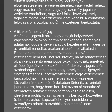
érintett hozzájárulásával, vagy jogi igények
előterjesztéséhez, érvényesítéséhez vagy védelméhez,
vagy más természetes vagy jogi személy jogainak
védelme érdekében, vagy az Unió, illetve valamely
tagállam fontos közérdekéből lehet kezelni. A korlátozás
feloldásáról a Szolgáltató Önt előzetesen tájékoztatja.
A tiltakozáshoz való jog
Az érintett jogosult arra, hogy a saját helyzetével
kapcsolatos okokból bármikor tiltakozzon személyes
adatainak jogos érdeken alapuló kezelése ellen, ideértve
az említett rendelkezéseken alapuló profilalkotást is.
Ebben az esetben a személyes adatok további
kezelésére nem kerülhet sor, kivéve, ha az adatkezelést
olyan kényszerítő erejű jogos okok indokolják, amelyek
elsőbbséget élveznek az érintett érdekeivel, jogaival és
szabadságaival szemben, vagy amelyek jogi igények
előterjesztéséhez, érvényesítéséhez vagy védelméhez
kapcsolódnak. Ha a személyes adatok kezelése
közvetlen üzletszerzés érdekében történik, az érintett
jogosult arra, hogy bármikor tiltakozzon rá vonatkozó
személyes adatok e célból történő kezelése ellen,
ideértve a profilalkotást is, amennyiben az a közvetlen
üzletszerzéshez kapcsolódik. Ilyen esetekben a
személyes adatok a továbbiakban e célból nem
kezelhetők.