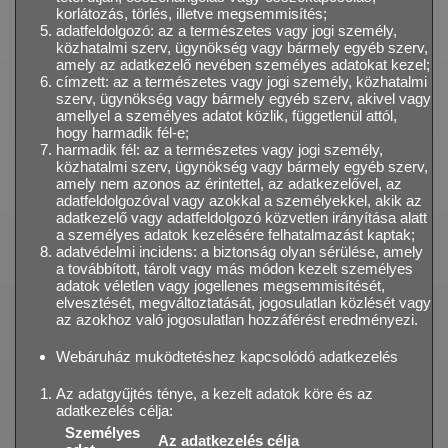
korlátozás, törlés, illetve megsemmisítés;
adatfeldolgozó: az a természetes vagy jogi személy,
közhatalmi szerv, ügynökség vagy bármely egyéb szerv,
amely az adatkezelő nevében személyes adatokat kezel;
címzett: az a természetes vagy jogi személy, közhatalmi
szerv, ügynökség vagy bármely egyéb szerv, akivel vagy
amellyel a személyes adatot közlik, függetlenül attól,
hogy harmadik fél-e;
harmadik fél: az a természetes vagy jogi személy,
közhatalmi szerv, ügynökség vagy bármely egyéb szerv,
amely nem azonos az érintettel, az adatkezelővel, az
adatfeldolgozóval vagy azokkal a személyekkel, akik az
adatkezelő vagy adatfeldolgozó közvetlen irányítása alatt
a személyes adatok kezelésére felhatalmazást kaptak;
adatvédelmi incidens: a biztonság olyan sérülése, amely
a továbbított, tárolt vagy más módon kezelt személyes
adatok véletlen vagy jogellenes megsemmisítését,
elvesztését, megváltoztatását, jogosulatlan közlését vagy
az azokhoz való jogosulatlan hozzáférést eredményezi.
Webáruház muködtetéshez kapcsolódó adatkezelés
Az adatgyűjtés ténye, a kezelt adatok köre és az
adatkezelés célja:
Személyes
Az adatkezelés célja