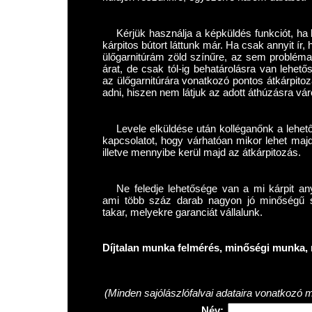
Kérjük használja a képküldés funkciót, ha l
kárpitos bútort láttunk már. Ha csak annyit í
ülőgarnitúrám zöld színűre, az sem problém
árat, de csak tól-ig behatárolásra van lehet
az ülőgarnitúrára vonatkozó pontos átkárpitoz
adni, hiszen nem látjuk az adott áthúzásra váró
Levele elküldése után kolléganőnk a lehet
kapcsolatot, hogy várhatóan mikor lehet maj
illetve mennyibe kerül majd az átkárpitozás.
Ne feledje lehetősége van a mi kárpit any
ami több száz darab nagyon jó minőségű szö
takar, melyekre garanciát vállalunk.
Díjtalan munka felmérés, minőségi munka, 
(Minden sajólászlófalvai adataira vonatkozó m
Név: