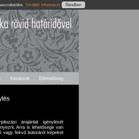
használatába.
További információ
Sajólászlófalvai Szolgáltatásaink
Elérhetőségeink
k
Kérdések
Elérhetőség
ylés
itozási árajánlat igénylését
ényezni. Arra is lehetősége van
lő vagy fekvő bútoráról képeket