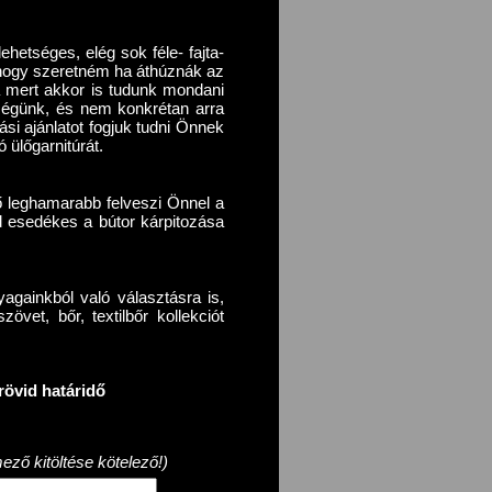
ehetséges, elég sok féle- fajta-
r, hogy szeretném ha áthúznák az
a mert akkor is tudunk mondani
őségünk, és nem konkrétan arra
ási ajánlatot fogjuk tudni Önnek
 ülőgarnitúrát.
ő leghamarabb felveszi Önnel a
d esedékes a bútor kárpitozása
againkból való választásra is,
vet, bőr, textilbőr kollekciót
rövid határidő
ező kitöltése kötelező!)