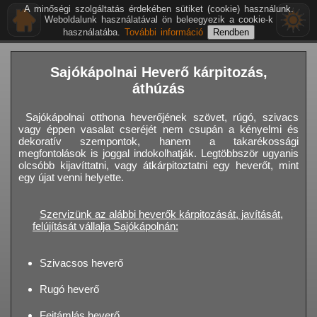
A minőségi szolgáltatás érdekében sütiket (cookie) használunk.
Weboldalunk használatával ön beleegyezik a cookie-k
használatába.
További információ
Sajókápolnai Heverő kárpitozás,
áthúzás
Sajókápolnai otthona heverőjének szövet, rúgó, szivacs
vagy éppen vasalat cseréjét nem csupán a kényelmi és
dekoratív szempontok, hanem a takarékossági
megfontolások is joggal indokolhatják. Legtöbbször ugyanis
olcsóbb kijavíttatni, vagy átkárpitoztatni egy heverőt, mint
egy újat venni helyette.
Szervizünk az alábbi heverők kárpitozását, javítását,
felújítását vállalja Sajókápolnán:
Szivacsos heverő
Rugó heverő
Fejtámlás heverő