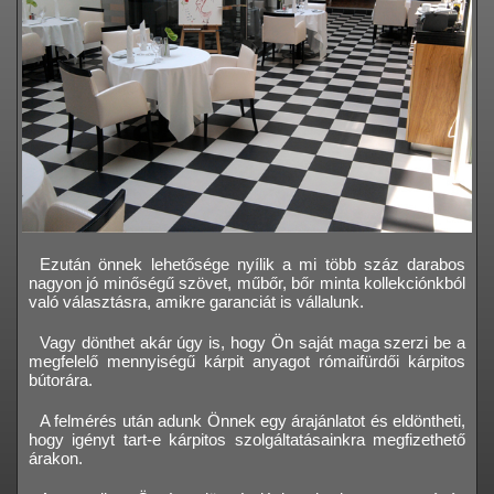
Ezután önnek lehetősége nyílik a mi több száz darabos
nagyon jó minőségű szövet, műbőr, bőr minta kollekciónkból
való választásra, amikre garanciát is vállalunk.
Vagy dönthet akár úgy is, hogy Ön saját maga szerzi be a
megfelelő mennyiségű kárpit anyagot rómaifürdői kárpitos
bútorára.
A felmérés után adunk Önnek egy árajánlatot és eldöntheti,
hogy igényt tart-e kárpitos szolgáltatásainkra megfizethető
árakon.