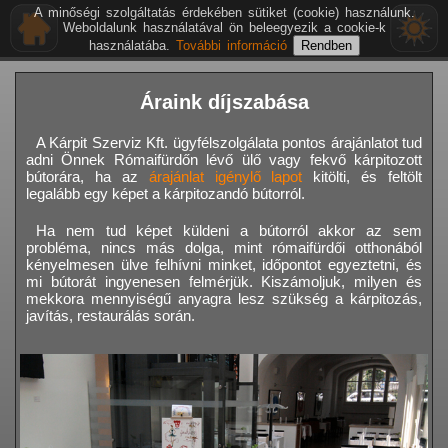
A minőségi szolgáltatás érdekében sütiket (cookie) használunk.
Weboldalunk használatával ön beleegyezik a cookie-k
használatába.
További információ
Áraink díjszabása
A Kárpit Szerviz Kft. ügyfélszolgálata pontos árajánlatot tud
adni Önnek Rómaifürdőn lévő ülő vagy fekvő kárpitozott
bútorára, ha az
árajánlat igénylő lapot
kitölti, és feltölt
legalább egy képet a kárpitozandó bútorról.
Ha nem tud képet küldeni a bútorról akkor az sem
probléma, nincs más dolga, mint rómaifürdői otthonából
kényelmesen ülve felhívni minket, időpontot egyeztetni, és
mi bútorát ingyenesen felmérjük. Kiszámoljuk, milyen és
mekkora mennyiségű anyagra lesz szükség a kárpitozás,
javítás, restaurálás során.