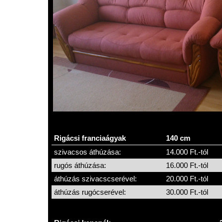
Rigácsi franciaágyak
140 cm
szivacsos áthúzása:
14.000 Ft.-tól
rugós áthúzása:
16.000 Ft.-tól
áthúzás szivacscserével:
20.000 Ft.-tól
áthúzás rugócserével:
30.000 Ft.-tól