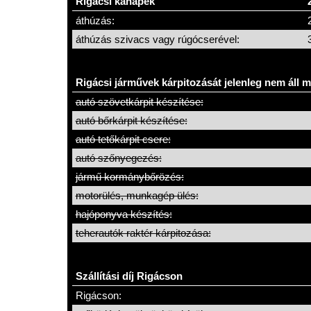
Rigácsi kanapék
áthúzás:
áthúzás szivacs vagy rúgócserével:
Rigácsi járművek kárpitozását jelenleg nem áll 
autó szövetkárpit készítése:
autó bőrkárpit készítése:
autó tetőkárpit csere:
autó szőnyegezés:
jármű kormánybőrözés:
motorülés, munkagép ülés:
hajóponyva készítés:
teherautók raktér kárpitozása:
Szállítási díj Rigácson
Rigácson: