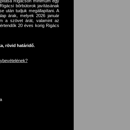
llapítása Rigácson minimum egy
Rigácsi bőrbútorok javításának
e után tudjuk megállapítani. A
k alap árak, melyek 2026 január
em a szövet árát, valamint az
értendők 20 éves korig Rigács
, rövid határidő.
nybevételének?
ba