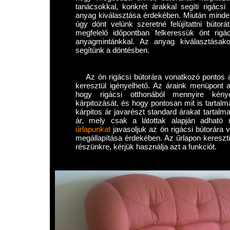
tanácsokkal, konkrét árakkal segíti rigácsi 
anyag kiválasztása érdekében. Miután minden
úgy dönt velünk szeretné felújítattni bútorá
megfelelő időpontban felkeressük önt rigá
anyagmintánkkal. Az anyag kiválasztásako
segítünk a döntésben.
Az ön rigácsi bútorára vonatkozó pontos ár
keresztül igényelhető. Az áraink menüpont al
hogy rigácsi otthonából mennyire kénye
kárpitozását, és hogy pontosan mit is tartalm
kárpitos ár javarészt standard árakat tartalm
ár, mely csak a látottak alapján adhat
űrlapunkat
javasoljuk az ön rigácsi bútorára 
megállapítása érdekében. Az űrlapon keresztü
részünkre, kérjük használja azt a funkciót.