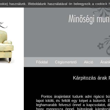
cookie) használunk. Weboldalunk használatával ön beleegyezik a cookie-k 
Kárpitos .org Rigács
Árajánlat Igé
Főoldal
Cégismertető
Akció
Árain
Kárpitozás árak 
Pontos árajánlatot tudunk adni rigácsi bú
lapot kitölti, és feltölt egy képet a bútorról
leghamarabb felveszi önnel a kapcsolatot, ál
hogy megossza önnel, bútorának kárpitozás