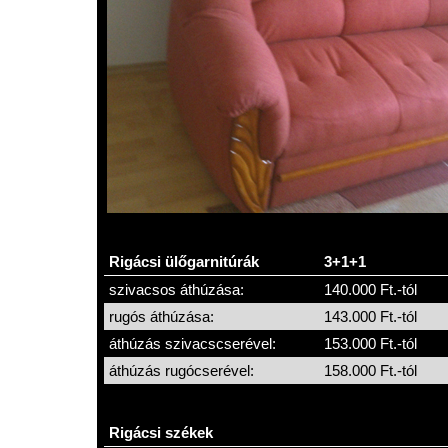
Rigácsi ülőgarnitúrák
3+1+1
szivacsos áthúzása:
140.000 Ft.-tól
rugós áthúzása:
143.000 Ft.-tól
áthúzás szivacscserével:
153.000 Ft.-tól
áthúzás rugócserével:
158.000 Ft.-tól
Rigácsi székek