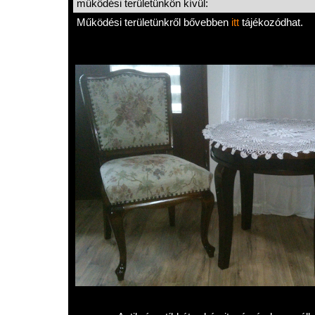
működési területünkön kívül:
Működési területünkről bővebben
itt
tájékozódhat.