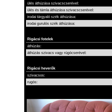
ülés áthúzása szivacscserével:
ülés és támla áthúzása szivacscserével:
irodai tárgyaló szék áthúzása:
irodai gurulós szék áthúzása:
Rigácsi fotelek
áthúzás:
áthúzás szivacs vagy rúgócserével:
Rigácsi heverők
szivacsos:
rugós: