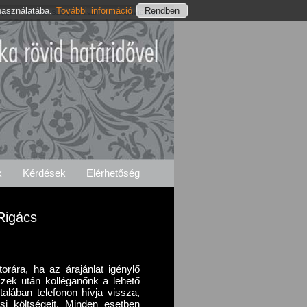
használatába.
További információ
nylés
Rigácsi Szolgáltatásaink
Elérhetőségeink
k
Kérdések
Elérhetőség
Rigács
torára, ha az árajánlat igénylő
. Ezek után kolléganőnk a lehető
talában telefonon hívja vissza,
i költségeit. Minden esetben