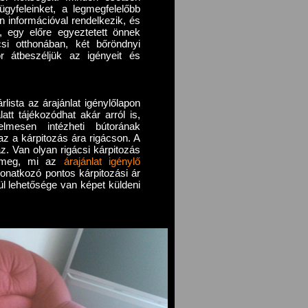
ügyfeleinket, a legmegfelelőbb
 információval rendelkezik, és
t, egy előre egyeztetett önnek
csi otthonában, két bőröndnyi
r átbeszéljük az igényeit és
lista az árajánlat igénylőlapon
att tájékozódhat akár arról is,
lmesen intézheti bútorának
az a kárpitozás ára rigácson. A
az. Van olyan rigácsi kárpitozás
ó meg, mi az
árajánlat igénylő
vonatkozó pontos kárpitozási ár
l lehetősége van képet küldeni