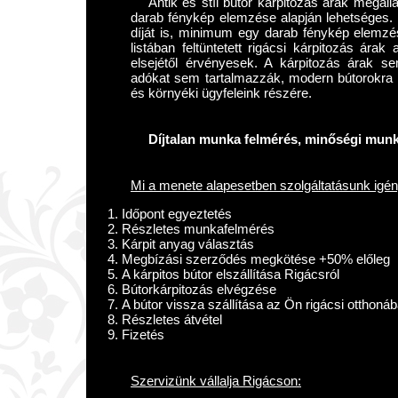
Antik és stíl bútor kárpitozás árak megá
darab fénykép elemzése alapján lehetséges. 
díját is, minimum egy darab fénykép elemzés
listában feltüntetett rigácsi kárpitozás ára
elsejétől érvényesek. A kárpitozás árak s
adókat sem tartalmazzák, modern bútorokra 
és környéki ügyfeleink részére.
Díjtalan munka felmérés, minőségi munka
Mi a menete alapesetben szolgáltatásunk igé
Időpont egyeztetés
Részletes munkafelmérés
Kárpit anyag választás
Megbízási szerződés megkötése +50% előleg
A kárpitos bútor elszállítása Rigácsról
Bútorkárpitozás elvégzése
A bútor vissza szállítása az Ön rigácsi otthoná
Részletes átvétel
Fizetés
Szervizünk vállalja Rigácson: